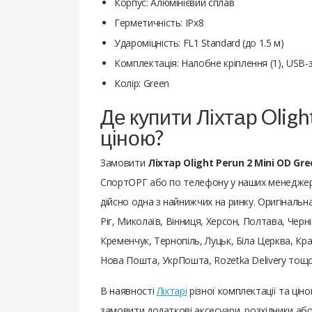
Корпус: Алюмінієвий сплав
Герметичність: IPx8
Удароміцність: FL1 Standard (до 1.5 м)
Комплектація: Налобне кріплення (1), USB-з
Колір: Green
Де купити Ліхтар Oligh
ціною?
Замовити
Ліхтар Olight Perun 2 Mini OD Gr
СпортОРГ або по телефону у наших менеджерів.
дійсно одна з найнижчих на ринку. Оригінальна 
Ріг, Миколаїв, Вінниця, Херсон, Полтава, Черн
Кременчук, Тернопіль, Луцьк, Біла Церква, Кра
Нова Пошта, УкрПошта, Rozetka Delivery тощо
В наявності
Ліхтарі
різної комплектації та ці
замовити додаткові аксесуари, розхідники або