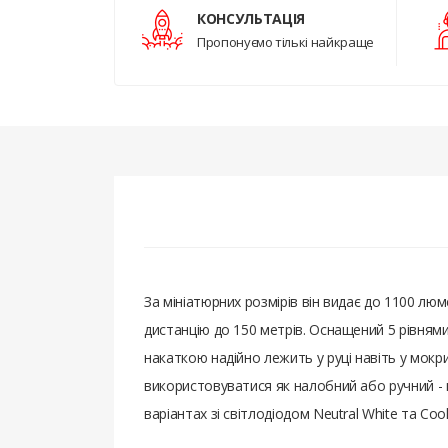
КОНСУЛЬТАЦІЯ
Пропонуємо тількі найкраще
За мініатюрних розмірів він видає до 1100 лю
дистанцію до 150 метрів. Оснащений 5 рівнями
накаткою надійно лежить у руці навіть у мокр
використовуватися як налобний або ручний - кр
варіантах зі світлодіодом Neutral White та Cool