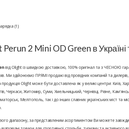
арядка (1)
t Perun 2 Mini OD Green в Україн
een
від Olight із швидкою доставкою, 100% оригінал та з ЧЕСНОЮ гар
 Ми здійснюємо ПРЯМІ продажі від провідних компаній та дилерів, т
продукція Olight може бути доставлена ​​як у великі центри: Київ, Ха
ігів, Черкаси, Житомир, Суми, Хмельницький, Чернівці, Рівне, Кам'янс
маторськ, Мелітополь, так і до інших славних українських міст та міс
.
нового діапазону, за представленим асортиментом Ви можете завжд
 відповідні товари для спортивної стрільби, туризму та активного 