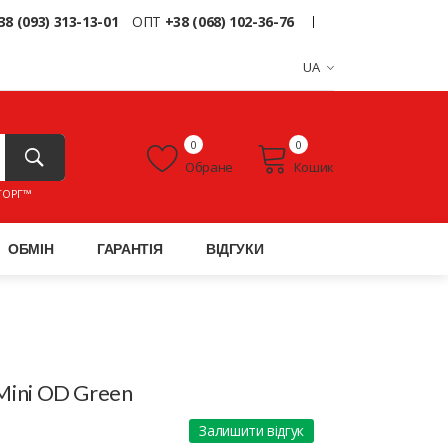
38 (093) 313-13-01
ОПТ
+38 (068) 102-36-76
UA
0
0
Обране
Кошик
ТОРГ™
ОБМІН
ГАРАНТІЯ
ВІДГУКИ
 Mini OD Green
Залишити відгук