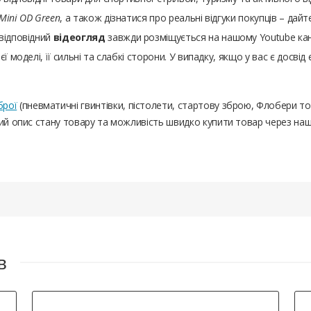
 Mini OD Green
, а також дізнатися про реальні відгуки покупців – да
відповідний
відеогляд
завжди розміщується на нашому Youtube канал
 моделі, її сильні та слабкі сторони. У випадку, якщо у вас є досвід
брої
(пневматичні гвинтівки, пістолети, стартову зброю, Флобери т
ний опис стану товару та можливість швидко купити товар через на
в