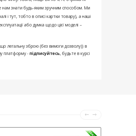
йте нам знати будь-яким зручним способом. Ми
і і тут, тобто в описі картки товару), а наші
 експлуатації або думка щодо цієї моделі –
ощо легальну зброю (без вимоги дозволу)) в
шу платформу -
підписуйтесь
, будьте в курсі