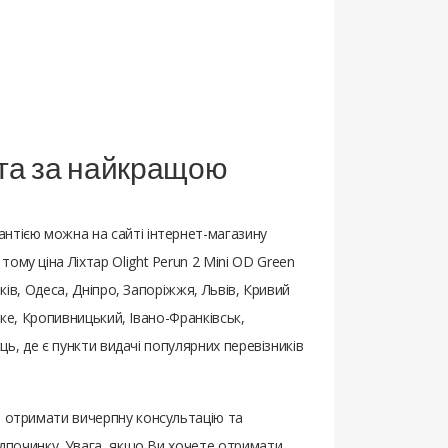
і та за найкращою
антією можна на сайті інтернет-магазину
ому ціна Ліхтар Olight Perun 2 Mini OD Green
рків, Одеса, Дніпро, Запоріжжя, Львів, Кривий
ьке, Кропивницький, Івано-Франківськ,
ць, де є пункти видачі популярних перевізників
и отримати вичерпну консультацію та
відпочинку. Увага, якщо Ви хочете отримати