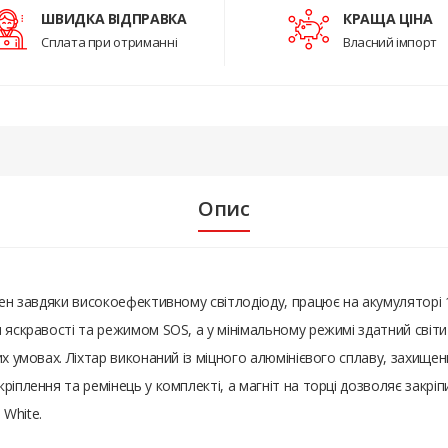
ШВИДКА ВІДПРАВКА
КРАЩА ЦІНА
Сплата при отриманні
Власний імпорт
Опис
мен завдяки високоефективному світлодіоду, працює на акумуляторі 
 яскравості та режимом SOS, а у мінімальному режимі здатний світи
их умовах. Ліхтар виконаний із міцного алюмінієвого сплаву, захище
іплення та ремінець у комплекті, а магніт на торці дозволяє закріп
 White.