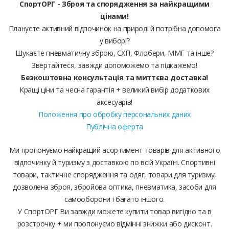
СпортОРГ - Зброя та спорядження за найкращими
цінами!
Плануєте активний відпочинок на природі й потрібна допомога
у виборі?
Шукаєте пневматичну зброю, СХП, Флобери, ММГ та інше?
Звертайтеся, завжди допоможемо та підкажемо!
Безкоштовна консультація та миттєва доставка!
Кращі ціни та чесна гарантія + великий вибір додаткових
аксесуарів!
Положення про обробку персональних даних
Публічна оферта
Ми пропонуємо найкращий асортимент товарів для активного
відпочинку й туризму з доставкою по всій Україні. Спортивні
товари, тактичне спорядження та одяг, товари для туризму,
дозволена зброя, збройова оптика, пневматика, засоби для
самооборони і багато іншого.
У СпортОРГ Ви завжди можете купити товар вигідно та в
розстрочку + ми пропонуємо відмінні знижки або дисконт.