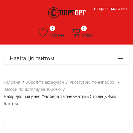
Інтернет магазин
0
0
Обране
Кошик
Навігація сайтом
Головна
Зброя та аксесуари
Аксесуари, тюнінг зброї
Засоби по догляду за зброєю
Набір для чищення Флобера та пневматики Стрілець 4мм
блістер