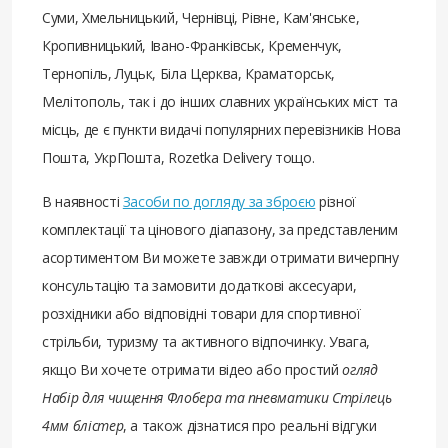
Суми, Хмельницький, Чернівці, Рівне, Кам'янське,
Кропивницький, Івано-Франківськ, Кременчук,
Тернопіль, Луцьк, Біла Церква, Краматорськ,
Мелітополь, так і до інших славних українських міст та
місць, де є пункти видачі популярних перевізників Нова
Пошта, УкрПошта, Rozetka Delivery тощо.
В наявності
Засоби по догляду за зброєю
різної
комплектації та цінового діапазону, за представленим
асортиментом Ви можете завжди отримати вичерпну
консультацію та замовити додаткові аксесуари,
розхідники або відповідні товари для спортивної
стрільби, туризму та активного відпочинку. Увага,
якщо Ви хочете отримати відео або простий
огляд
Набір для чищення Флобера та пневматики Стрілець
4мм блістер
, а також дізнатися про реальні відгуки