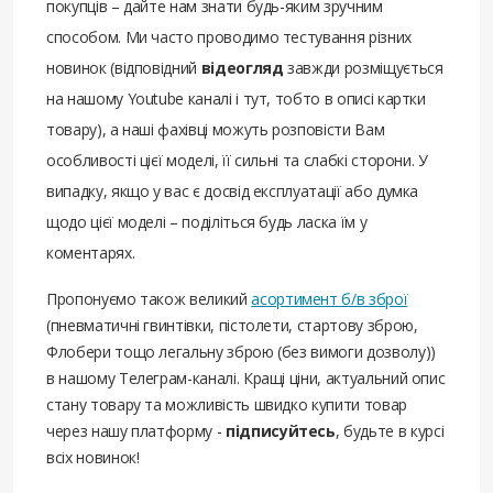
покупців – дайте нам знати будь-яким зручним
способом. Ми часто проводимо тестування різних
новинок (відповідний
відеогляд
завжди розміщується
на нашому Youtube каналі і тут, тобто в описі картки
товару), а наші фахівці можуть розповісти Вам
особливості цієї моделі, її сильні та слабкі сторони. У
випадку, якщо у вас є досвід експлуатації або думка
щодо цієї моделі – поділіться будь ласка їм у
коментарях.
Пропонуємо також великий
асортимент б/в зброї
(пневматичні гвинтівки, пістолети, стартову зброю,
Флобери тощо легальну зброю (без вимоги дозволу))
в нашому Телеграм-каналі. Кращі ціни, актуальний опис
стану товару та можливість швидко купити товар
через нашу платформу -
підписуйтесь
, будьте в курсі
всіх новинок!