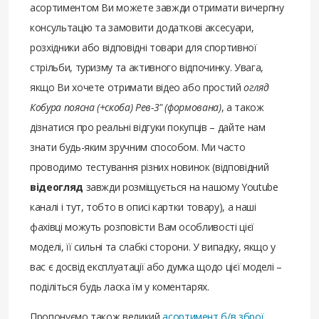
асортиментом Ви можете завжди отримати вичерпну
консультацію та замовити додаткові аксесуари,
розхідники або відповідні товари для спортивної
стрільби, туризму та активного відпочинку. Увага,
якщо Ви хочете отримати відео або простий
огляд
Кобура поясна (+скоба) Рев-3" (формована)
, а також
дізнатися про реальні відгуки покупців – дайте нам
знати будь-яким зручним способом. Ми часто
проводимо тестування різних новинок (відповідний
відеогляд
завжди розміщується на нашому Youtube
каналі і тут, тобто в описі картки товару), а наші
фахівці можуть розповісти Вам особливості цієї
моделі, її сильні та слабкі сторони. У випадку, якщо у
вас є досвід експлуатації або думка щодо цієї моделі –
поділіться будь ласка їм у коментарях.
Пропонуємо також великий
асортимент б/в зброї