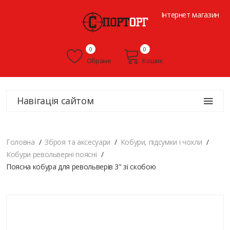
Інтернет магазин
0
0
Обране
Кошик
Навігація сайтом
Головна
Зброя та аксесуари
Кобури, підсумки і чохли
Кобури револьверні поясні
Поясна кобура для револьверів 3" зі скобою