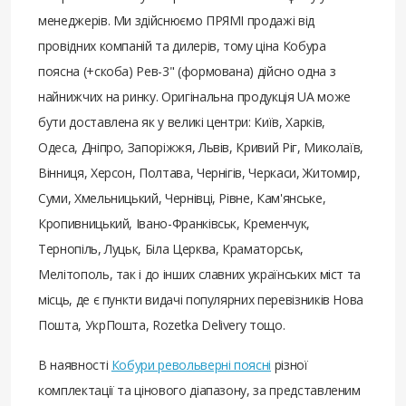
менеджерів. Ми здійснюємо ПРЯМІ продажі від
провідних компаній та дилерів, тому ціна Кобура
поясна (+скоба) Рев-3" (формована) дійсно одна з
найнижчих на ринку. Оригінальна продукція UA може
бути доставлена ​​як у великі центри: Київ, Харків,
Одеса, Дніпро, Запоріжжя, Львів, Кривий Ріг, Миколаїв,
Вінниця, Херсон, Полтава, Чернігів, Черкаси, Житомир,
Суми, Хмельницький, Чернівці, Рівне, Кам'янське,
Кропивницький, Івано-Франківськ, Кременчук,
Тернопіль, Луцьк, Біла Церква, Краматорськ,
Мелітополь, так і до інших славних українських міст та
місць, де є пункти видачі популярних перевізників Нова
Пошта, УкрПошта, Rozetka Delivery тощо.
В наявності
Кобури револьверні поясні
різної
комплектації та цінового діапазону, за представленим