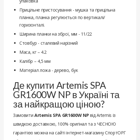
упаковка
Прицільне пристосування - мушка та прицільна
планка, планка регулюється по вертикалі/
горизонталі.
Ширина планки на зброї, мм - 11/22
Стовбур - сталевий нарізний
Маса, кг – 4.2
Калібр – 4,5 мм
Матеріал ложа - дерево, бук
Де купити Artemis SPA
GR1600W NP в Україні та
за найкращою ціною?
Замовити
Artemis SPA GR1600W NP
від Artemis із
швидкою доставкою, 100% оригінал та з ЧЕСНОЮ
гарантією можна на сайті інтернет-магазину СпортОРГ