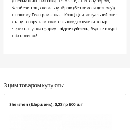
(пневматичні гвинтівки, пістолети, стартову зброю,
Флобери тощо легальну зброю (без вимоги дозволу))
в нашому Телеграм-каналі. Кращі ціни, актуальний опис
стану товару та можливість швидко купити товар
через нашу платформу -
підписуйтесь
, будьте в курсі
всіх новинок!
Нормальная воздушка по косякам
лучше чем хатсан. Обязательно
расконсервация и снять заусенцы
везде где можно и сразу замена
З цим товаром купують:
манжеты ее могут на заводе тупо вбить
и если будете стрелять без
Shershen (Шершень), 0,28 гр 600 шт
расконсервации быстро прогорит
05.18.2025