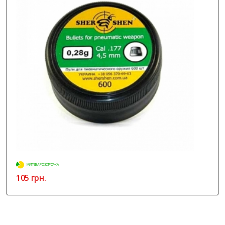
Фио
, Мисто
Ціна гарна, решта зірок з неба не хватає,
але для початківця ... це може і не самий
гірший варіант!
05.04.2022
Покупець
, Львів
За свои деньги очень мощный аппарат.
МИТТЄВА РОЗСТРОЧКА
Сколько прослужит не знаю, но первые
105 грн.
впечатления неплохие.
04.21.2022