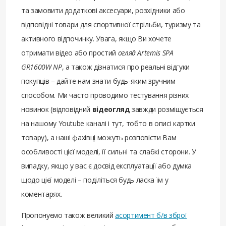
та замовити додаткові аксесуари, розхідники або
відповідні товари для спортивної стрільби, туризму та
активного відпочинку. Увага, якщо Ви хочете
отримати відео або простий
огляд Artemis SPA
GR1600W NP
, а також дізнатися про реальні відгуки
покупців – дайте нам знати будь-яким зручним
способом. Ми часто проводимо тестування різних
новинок (відповідний
відеогляд
завжди розміщується
на нашому Youtube каналі і тут, тобто в описі картки
товару), а наші фахівці можуть розповісти Вам
особливості цієї моделі, її сильні та слабкі сторони. У
випадку, якщо у вас є досвід експлуатації або думка
щодо цієї моделі – поділіться будь ласка їм у
коментарях.
Пропонуємо також великий
асортимент б/в зброї