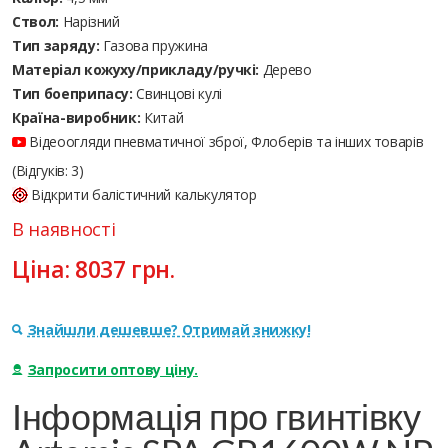
Ствол:
Нарізний
Тип заряду:
Газова пружина
Матеріал кожуху/прикладу/ручкі:
Дерево
Тип боеприпасу:
Cвинцові кулі
Країна-виробник:
Китай
Відеоогляди пневматичної зброї, Флоберів та інших товарів
(Відгуків: 3)
Відкрити балістичний калькулятор
В наявності
Ціна:
8037
грн.
Знайшли дешевше? Отримай знижку!
Запросити оптову ціну.
Інформація про гвинтівку