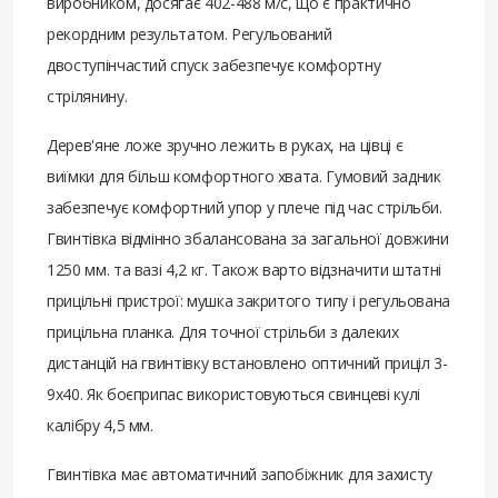
виробником, досягає 402-488 м/с, що є практично
рекордним результатом. Регульований
двоступінчастий спуск забезпечує комфортну
стрілянину.
Дерев'яне ложе зручно лежить в руках, на цівці є
виїмки для більш комфортного хвата. Гумовий задник
забезпечує комфортний упор у плече під час стрільби.
Гвинтівка відмінно збалансована за загальної довжини
1250 мм. та вазі 4,2 ​​кг. Також варто відзначити штатні
прицільні пристрої: мушка закритого типу і регульована
прицільна планка. Для точної стрільби з далеких
дистанцій на гвинтівку встановлено оптичний приціл 3-
9х40. Як боєприпас використовуються свинцеві кулі
калібру 4,5 мм.
Гвинтівка має автоматичний запобіжник для захисту