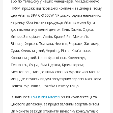
або по телефону у наших менеджерів. Ми здійснюємо
ПРЯМІ продажі від провідних компаній та дилерів, тому
ціна Artemis SPA GR1600W NP дійсно одна з найнижчих
на ринку. Оригінальна продукція Artemis може бути
доставлена ​​як у великі центри: Київ, Харків, Одеса,
Дніпро, Запоріжжя, Львів, Кривий Ріг, Миколаїв,
Вінниця, Херсон, Полтава, Чернігів, Черкаси, Житомир,
Суми, Хмельницький, Чернівці, Рівне, Кам'янське,
Кропивницький, Івано-Франківськ, Кременчук,
Тернопіль, Луцьк, Біла Церква, Краматорськ,
Мелітополь, так і до інших славних українських міст та
місць, де є пункти видачі популярних перевізників Нова
Пошта, УкрПошта, Rozetka Delivery тощо.
В наявності
Гвинтівки Artemis
різної комплектації та
цінового діапазону, за представленим асортиментом
Ви можете завжди отримати вичерпну консультацію