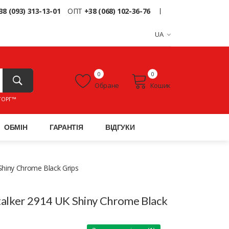
38 (093) 313-13-01
ОПТ
+38 (068) 102-36-76
UA
0
0
Обране
Кошик
ТОРГ™
ОБМІН
ГАРАНТІЯ
ВІДГУКИ
hiny Chrome Black Grips
talker 2914 UK Shiny Chrome Black