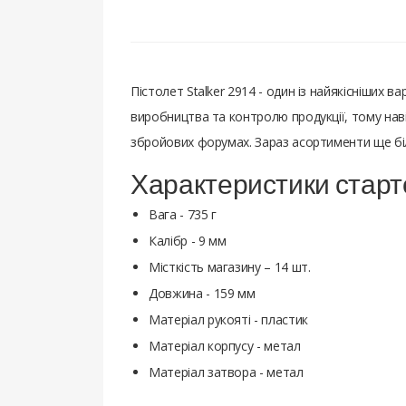
Пістолет Stalker 2914 - один із найякісніших в
виробництва та контролю продукції, тому наві
збройових форумах. Зараз асортименти ще біл
Характеристики старт
Вага - 735 г
Калібр - 9 мм
Місткість магазину – 14 шт.
Довжина - 159 мм
Матеріал рукояті - пластик
Матеріал корпусу - метал
Матеріал затвора - метал