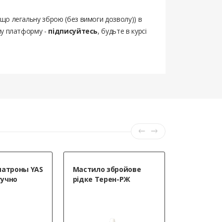
ощо легальну зброю (без вимоги дозволу)) в
шу платформу -
підписуйтесь
, будьте в курсі
ул предоплату 200грн,на следующий
благодарность!
патроны YAS
Мастило збройове
Мастило 
учно
рідке Терен-РЖ
Ballistol S