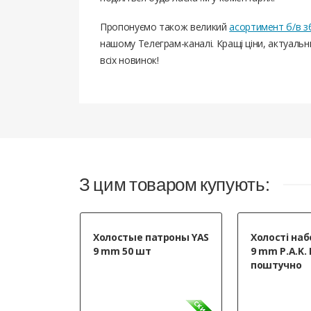
Пропонуємо також великий
асортимент б/в з
нашому Телеграм-каналі. Кращі ціни, актуаль
всіх новинок!
Продавец отличный! Цена на сайт
день в 13:00 получил! Покупал St
10.11.2023
Александр
, Николаев
З цим товаром купують:
Холостые патроны YAS
Холості на
9 mm 50 шт
9 mm P.A.K. 
поштучно