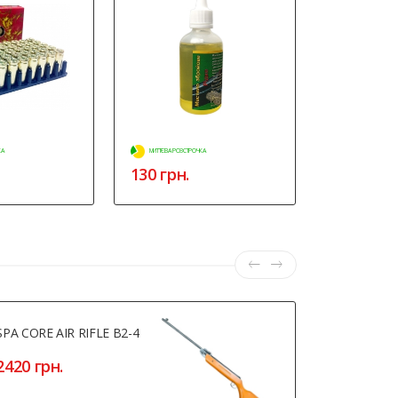
КА
МИТТЄВА РОЗСТРОЧКА
МИТТЄВА РОЗСТР
130 грн.
400 грн.
SPA CORE AIR RIFLE B2-4
ПМФ-1 Б/У
2420 грн.
23000 гр