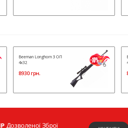
Beeman Longhorn З ОП
4x32
8930 грн.
ІР
Дозволеної Зброї