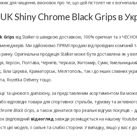
оржик для чищення, висновок про те, що цей пістолет не є вогнепал
 UK Shiny Chrome Black Grips в У
k Grips
від Stalker із швидкою доставкою, 100% оригінал та з ЧЕСНО
неджерів. Ми здійснюємо ПРЯМІ продажі від провідних компаній та д
ринку. Оригінальна продукція Stalker може бути доставлена ​​як у вели
ця, Херсон, Полтава, Чернігів, Черкаси, Житомир, Суми, Хмельницький
, Біла Церква, Краматорськ, Мелітополь, так і до інших славних украї
а, Rozetka Delivery тощо.
ації та цінового діапазону, за представленим асортиментом Ви мо
або відповідні товари для спортивної стрільби, туризму та активно
Chrome Black Grips
, а також дізнатися про реальні відгуки покупців 
ок (відповідний
відеогляд
завжди розміщується на нашому Youtube ка
 цієї моделі, її сильні та слабкі сторони. У випадку, якщо у вас є д