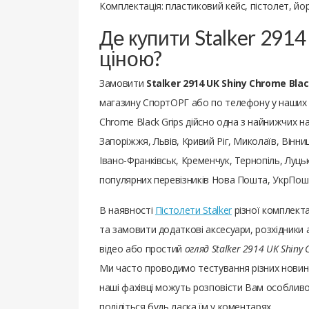
Комплектація: пластиковий кейс, пістолет, й
Де купити Stalker 2914
ціною?
Замовити
Stalker 2914 UK Shiny Chrome Blac
магазину СпортОРГ або по телефону у наших ме
Chrome Black Grips дійсно одна з найнижчих на 
Запоріжжя, Львів, Кривий Ріг, Миколаїв, Вінни
Івано-Франківськ, Кременчук, Тернопіль, Луцьк
популярних перевізників Нова Пошта, УкрПошт
В наявності
Пістолети Stalker
різної комплект
та замовити додаткові аксесуари, розхідники 
відео або простий
огляд Stalker 2914 UK Shiny 
Ми часто проводимо тестування різних новин
наші фахівці можуть розповісти Вам особливості
поділіться будь ласка їм у коментарях.