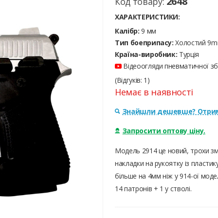
2648
Код товару:
ХАРАКТЕРИСТИКИ:
Калібр:
9 мм
Тип боеприпасу:
Холостий 9
Країна-виробник:
Турція
Відеоогляди пневматичної збр
(Відгуків: 1)
Немає в наявності
Знайшли дешевше? Отрим
Запросити оптову ціну.
Модель 2914 це новий, трохи змі
накладки на рукоятку із пласти
більше на 4мм ніж у 914-ої моде
14 патронів + 1 у стволі.