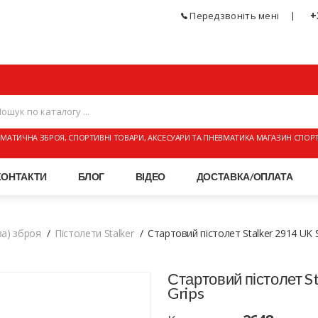
+
Передзвоніть мені
МАТИЧНА ЗБРОЯ, СПОРТИВНІ ТОВАРИ, АКСЕСУАРИ ТА ПНЕВМАТИКА МАГАЗИН СПОР
КОНТАКТИ
БЛОГ
ВІДЕО
ДОСТАВКА/ОПЛАТА
а) зброя
Пістолети Stalker
Стартовий пістолет Stalker 2914 UK S
Стартовий пістолет S
Grips