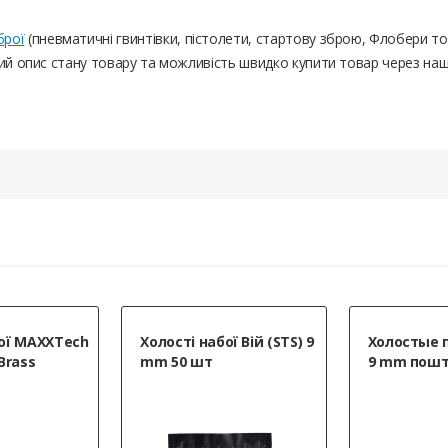
брої
(пневматичні гвинтівки, пістолети, стартову зброю, Флобери т
ний опис стану товару та можливість швидко купити товар через на
е соответствует. Доставка очень быстрая. В 17:30 скин
alker 2914 хром. Девушке принимавшей заказ,отдельная 
бої MAXXTech
Холості набої Вій (STS) 9
Холостые 
Brass
mm 50 шт
9 mm пошт