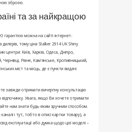
ьною зброєю.
країні та за найкращою
Ю гарантією можна на сайті інтернет-
илерів, тому ціна Stalker 2914 UK Shiny
кі центри: Київ, Харків, Одеса, Дніпро,
, Чернівці, Рівне, Кам'янське, Кропивницький,
нських міст та місць, де є пункти видачі
жете завжди отримати вичерпну консультацію
го відпочинку. Увага, якщо Ви хочете отримати
– дайте нам знати будь-яким зручним способом.
налі і тут, тобто в описі картки товару), а
освід експлуатації або думка щодо цієї моделі –