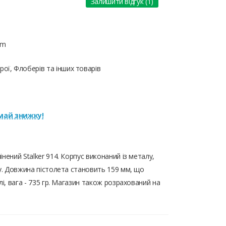
Залишити відгук (1)
mm
ої, Флоберів та інших товарів
ай знижку!
нений Stalker 914. Корпус виконаний із металу,
ку. Довжина пістолета становить 159 мм, що
лі, вага - 735 гр. Магазин також розрахований на