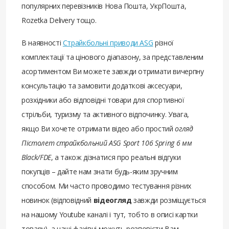
популярних перевізників Нова Пошта, УкрПошта,
Rozetka Delivery тощо.
В наявності
Страйкбольні приводи ASG
різної
комплектації та цінового діапазону, за представленим
асортиментом Ви можете завжди отримати вичерпну
консультацію та замовити додаткові аксесуари,
розхідники або відповідні товари для спортивної
стрільби, туризму та активного відпочинку. Увага,
якщо Ви хочете отримати відео або простий
огляд
Пістолет страйкбольний ASG Sport 106 Spring 6 мм
Black/FDE
, а також дізнатися про реальні відгуки
покупців – дайте нам знати будь-яким зручним
способом. Ми часто проводимо тестування різних
новинок (відповідний
відеогляд
завжди розміщується
на нашому Youtube каналі і тут, тобто в описі картки
товару), а наші фахівці можуть розповісти Вам