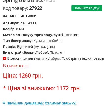
27922
Код товару:
Залишити відгук
ХАРАКТЕРИСТИКИ:
Артикул:
2370.49.11
Калібр:
6 мм
Матеріал кожуху/прикладу/ручкі:
Пластик
Тип боеприпасу:
Кульки страйкбол
Приціл:
Відкритий (мушка,цілик)
Вид страйкбольної зброї:
Пістолет
Відеоогляди пневматичної зброї, Флоберів та інших товарів
В наявності
Ціна:
1260
грн.
* Ціна зі знижкою:
1172
грн.
Знайшли дешевше? Отримай знижку!