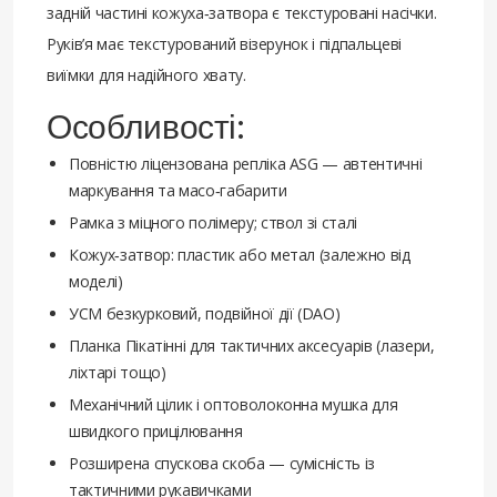
задній частині кожуха‑затвора є текстуровані насічки.
Руків’я має текстурований візерунок і підпальцеві
виїмки для надійного хвату.
Особливості:
Повністю ліцензована репліка ASG — автентичні
маркування та масо‑габарити
Рамка з міцного полімеру; ствол зі сталі
Кожух‑затвор: пластик або метал (залежно від
моделі)
УСМ безкурковий, подвійної дії (DAO)
Планка Пікатінні для тактичних аксесуарів (лазери,
ліхтарі тощо)
Механічний цілик і оптоволоконна мушка для
швидкого прицілювання
Розширена спускова скоба — сумісність із
тактичними рукавичками