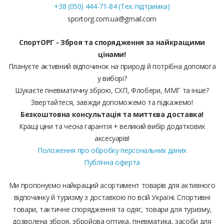
+38 (050) 444-71-84 (Тех. підтримка)
sportorg.com.ua@gmail.com
СпортОРГ - Зброя та спорядження за найкращими
цінами!
Плануєте активний відпочинок на природі й потрібна допомога
у виборі?
Шукаєте пневматичну зброю, СХП, Флобери, ММГ та інше?
Звертайтеся, завжди допоможемо та підкажемо!
Безкоштовна консультація та миттєва доставка!
Кращі ціни та чесна гарантія + великий вибір додаткових
аксесуарів!
Положення про обробку персональних даних
Публічна оферта
Ми пропонуємо найкращий асортимент товарів для активного
відпочинку й туризму з доставкою по всій Україні. Спортивні
товари, тактичне спорядження та одяг, товари для туризму,
дозволена зброя, збройова оптика, пневматика, засоби для