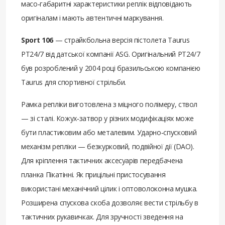
масо‑габаритні характеристики реплік відповідають
оригіналам і мають автентичні маркування.
Sport 106
— страйкбольна версія пістолета Taurus
PT24/7 від датської компанії ASG. Оригінальний PT24/7
був розроблений у 2004 році бразильською компанією
Taurus для спортивної стрільби.
Рамка репліки виготовлена з міцного полімеру, ствол
— зі сталі. Кожух‑затвор у різних модифікаціях може
бути пластиковим або металевим. Ударно‑спусковий
механізм репліки — безкурковий, подвійної дії (DAO).
Для кріплення тактичних аксесуарів передбачена
планка Пікатінні. Як прицільні пристосування
використані механічний цілик і оптоволоконна мушка.
Розширена спускова скоба дозволяє вести стрільбу в
тактичних рукавичках. Для зручності зведення на