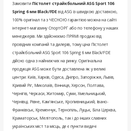
Замовити
Пістолет страйкбольний ASG Sport 106
Spring 6 мм Black/FDE
від ASG із швидкою доставкою,
100% оригінал та з ЧЕСНОЮ гарантією можна на сайті
інтернет-магазину СпортОРГ або по телефону у наших
менеджерів. Ми здійснюємо ПРЯМІ продажі від
провідних компаній та дилерів, тому ціна Пістолет
страйкбольний ASG Sport 106 Spring 6 мм Black/FDE
дійсно одна з найнижчих на ринку. Оригінальна
продукція ASG може бути доставлена ​​як у великі
центри: Київ, Харків, Одеса, Дніпро, Запоріжжя, Львів,
Кривий Ріг, Миколаїв, Вінниця, Херсон, Полтава,
Чернігів, Черкаси, Житомир, Суми, Хмельницький,
Чернівці, Рівне, Кам'янське, Кропивницький, Івано-
Франківськ, Кременчук, Тернопіль, Луцьк, Біла Церква,
Краматорськ, Мелітополь, так і до інших славних
українських міст та місць, де є пункти видачі