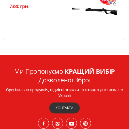
7380 грн.
Ми Пропонуємо
КРАЩИЙ ВИБІР
Дозволеної Зброї
Оригінальна продукція, відмінні знижки та швидка доставка по
Україні
КОНТАКТИ