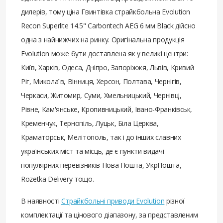
дилерів, тому ціна Гвинтівка страйкбольна Evolution
Recon Superlite 14.5" Carbontech AEG 6 мм Black дійсно
одна з найнижчих на ринку. Оригінальна продукція
Evolution може бути доставлена ​​як у великі центри:
Київ, Харків, Одеса, Дніпро, Запоріжжя, Львів, Кривий
Ріг, Миколаїв, Вінниця, Херсон, Полтава, Чернігів,
Черкаси, Житомир, Суми, Хмельницький, Чернівці,
Рівне, Кам'янське, Кропивницький, Івано-Франківськ,
Кременчук, Тернопіль, Луцьк, Біла Церква,
Краматорськ, Мелітополь, так і до інших славних
українських міст та місць, де є пункти видачі
популярних перевізників Нова Пошта, УкрПошта,
Rozetka Delivery тощо.
В наявності
Страйкбольні приводи Evolution
різної
комплектації та цінового діапазону, за представленим