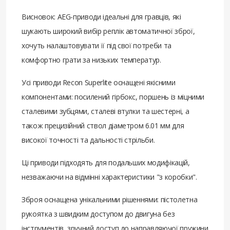
Висновок: AEG-приводи ідеальні для гравців, які
шукають широкий вибір реплік автоматичної зброї,
хочуть налаштовувати її під свої потреби та
комфортно грати за низьких температур.
Усі приводи Recon Superlite оснащені якісними
компонентами: посилений гірбокс, поршень із міцними
сталевими зубцями, сталеві втулки та шестерні, а
також прецизійний ствол діаметром 6.01 мм для
високої точності та дальності стрільби.
Ці приводи підходять для подальших модифікацій,
незважаючи на відмінні характеристики "з коробки".
Зброя оснащена унікальними рішеннями: пістолетна
рукоятка з швидким доступом до двигуна без
інструментів, зручний доступ до направляючої пружини