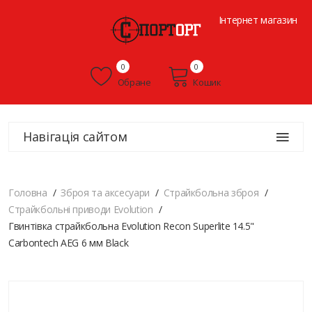
Інтернет магазин
0
0
Обране
Кошик
Навігація сайтом
Головна
Зброя та аксесуари
Страйкбольна зброя
Страйкбольні приводи Evolution
Гвинтівка страйкбольна Evolution Recon Superlite 14.5"
Carbontech AEG 6 мм Black