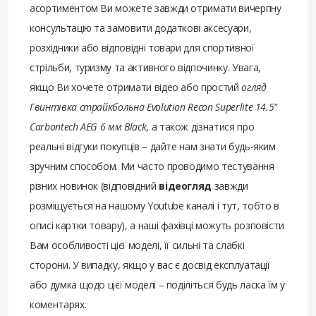
асортиментом Ви можете завжди отримати вичерпну
консультацію та замовити додаткові аксесуари,
розхідники або відповідні товари для спортивної
стрільби, туризму та активного відпочинку. Увага,
якщо Ви хочете отримати відео або простий
огляд
Гвинтівка страйкбольна Evolution Recon Superlite 14.5"
Carbontech AEG 6 мм Black
, а також дізнатися про
реальні відгуки покупців – дайте нам знати будь-яким
зручним способом. Ми часто проводимо тестування
різних новинок (відповідний
відеогляд
завжди
розміщується на нашому Youtube каналі і тут, тобто в
описі картки товару), а наші фахівці можуть розповісти
Вам особливості цієї моделі, її сильні та слабкі
сторони. У випадку, якщо у вас є досвід експлуатації
або думка щодо цієї моделі – поділіться будь ласка їм у
коментарях.