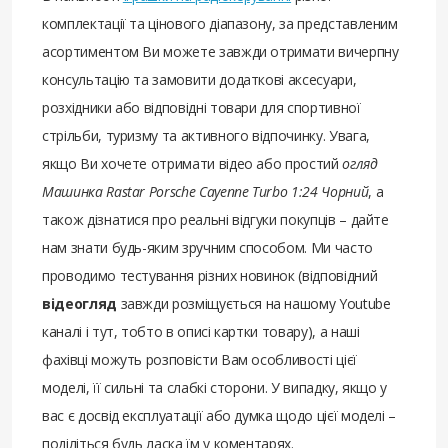
комплектації та цінового діапазону, за представленим
асортиментом Ви можете завжди отримати вичерпну
консультацію та замовити додаткові аксесуари,
розхідники або відповідні товари для спортивної
стрільби, туризму та активного відпочинку. Увага,
якщо Ви хочете отримати відео або простий
огляд
Машинка Rastar Porsche Cayenne Turbo 1:24 Чорний
, а
також дізнатися про реальні відгуки покупців – дайте
нам знати будь-яким зручним способом. Ми часто
проводимо тестування різних новинок (відповідний
відеогляд
завжди розміщується на нашому Youtube
каналі і тут, тобто в описі картки товару), а наші
фахівці можуть розповісти Вам особливості цієї
моделі, її сильні та слабкі сторони. У випадку, якщо у
вас є досвід експлуатації або думка щодо цієї моделі –
поділіться будь ласка їм у коментарях.