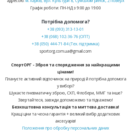
адресою:
м. Харків, вул. Культури 8, Сумський ринок, 2 поверх
Графік роботи: ПН-НД з 9:00 до 19:00
Потрібна допомога?
+38 (093) 313-13-01
+38 (068) 102-36-76 (ОПТ)
+38 (050) 444-71-84 (Тех. підтримка)
sportorg.com.ua@gmail.com
СпортОРГ - Зброя та спорядження за найкращими
цінами!
Плануєте активний відпочинок на природі й потрібна допомога
у виборі?
Шукаєте пневматичну зброю, СХП, Флобери, ММГ та інше?
Звертайтеся, завжди допоможемо та підкажемо!
Безкоштовна консультація та миттєва доставка!
Кращі ціни та чесна гарантія + великий вибір додаткових
аксесуарів!
Положення про обробку персональних даних