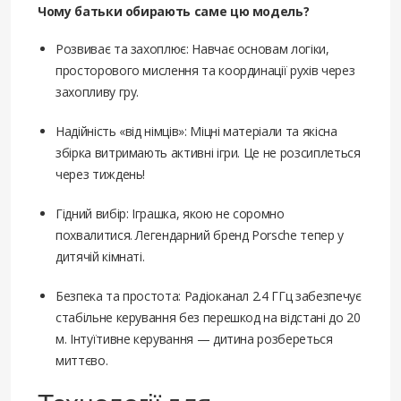
Чому батьки обирають саме цю модель?
Розвиває та захоплює: Навчає основам логіки,
просторового мислення та координації рухів через
захопливу гру.
Надійність «від німців»: Міцні матеріали та якісна
збірка витримають активні ігри. Це не розсиплеться
через тиждень!
Гідний вибір: Іграшка, якою не соромно
похвалитися. Легендарний бренд Porsche тепер у
дитячій кімнаті.
Безпека та простота: Радіоканал 2.4 ГГц забезпечує
стабільне керування без перешкод на відстані до 20
м. Інтуїтивне керування — дитина розбереться
миттєво.