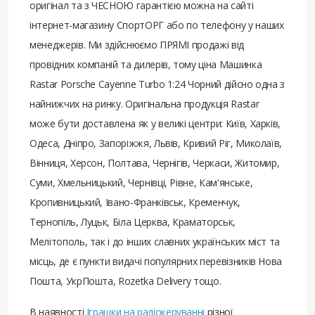
оригінал та з ЧЕСНОЮ гарантією можна на сайті
інтернет-магазину СпортОРГ або по телефону у наших
менеджерів. Ми здійснюємо ПРЯМІ продажі від
провідних компаній та дилерів, тому ціна Машинка
Rastar Porsche Cayenne Turbo 1:24 Чорний дійсно одна з
найнижчих на ринку. Оригінальна продукція Rastar
може бути доставлена ​​як у великі центри: Київ, Харків,
Одеса, Дніпро, Запоріжжя, Львів, Кривий Ріг, Миколаїв,
Вінниця, Херсон, Полтава, Чернігів, Черкаси, Житомир,
Суми, Хмельницький, Чернівці, Рівне, Кам'янське,
Кропивницький, Івано-Франківськ, Кременчук,
Тернопіль, Луцьк, Біла Церква, Краматорськ,
Мелітополь, так і до інших славних українських міст та
місць, де є пункти видачі популярних перевізників Нова
Пошта, УкрПошта, Rozetka Delivery тощо.
В наявності
Іграшки на радіокеруванні
різної