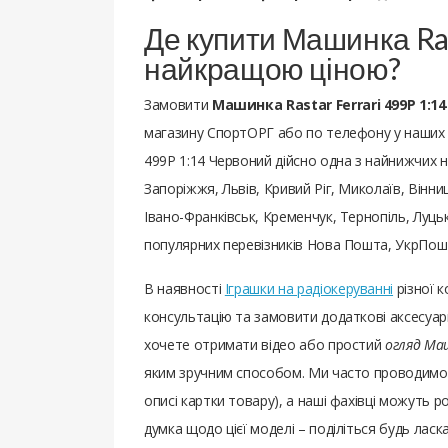
Де купити Машинка Rast
найкращою ціною?
Замовити
Машинка Rastar Ferrari 499P 1:1
магазину СпортОРГ або по телефону у наших м
499P 1:14 Червоний дійсно одна з найнижчих на 
Запоріжжя, Львів, Кривий Ріг, Миколаїв, Вінни
Івано-Франківськ, Кременчук, Тернопіль, Луцьк
популярних перевізників Нова Пошта, УкрПошт
В наявності
Іграшки на радіокеруванні
різної 
консультацію та замовити додаткові аксесуари
хочете отримати відео або простий
огляд Маш
яким зручним способом. Ми часто проводимо 
описі картки товару), а наші фахівці можуть ро
думка щодо цієї моделі – поділіться будь ласк