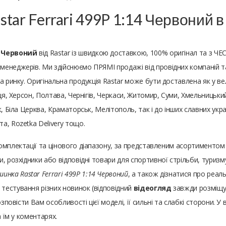
ar Ferrari 499P 1:14 Червоний в 
4 Червоний
від Rastar із швидкою доставкою, 100% оригінал та з Ч
енеджерів. Ми здійснюємо ПРЯМІ продажі від провідних компаній та 
ринку. Оригінальна продукція Rastar може бути доставлена ​​як у вели
ця, Херсон, Полтава, Чернігів, Черкаси, Житомир, Суми, Хмельницький
, Біла Церква, Краматорськ, Мелітополь, так і до інших славних украї
а, Rozetka Delivery тощо.
комплектації та цінового діапазону, за представленим асортимент
, розхідники або відповідні товари для спортивної стрільби, туризм
инка Rastar Ferrari 499P 1:14 Червоний
, а також дізнатися про реаль
тестування різних новинок (відповідний
відеогляд
завжди розміщує
зповісти Вам особливості цієї моделі, її сильні та слабкі сторони. У 
а їм у коментарях.