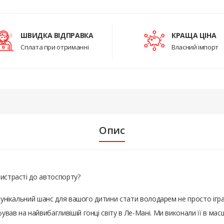
ШВИДКА ВІДПРАВКА
КРАЩА ЦІНА
Сплата при отриманні
Власний імпорт
Опис
ристрасті до автоспорту?
е унікальний шанс для вашого дитини стати володарем не просто ігр
вав на найвибагливішій гонці світу в Ле-Мані. Ми виконали її в мас