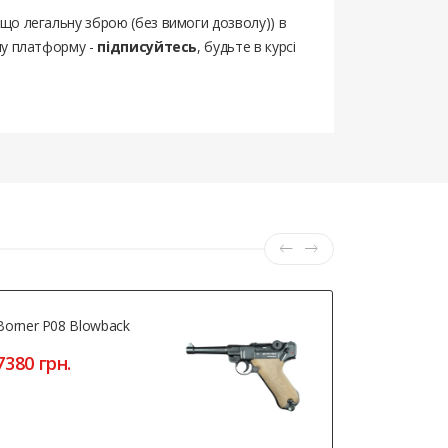
ощо легальну зброю (без вимоги дозволу)) в
шу платформу -
підписуйтесь
, будьте в курсі
Borner P08 Blowback
Терен-4
7380 грн.
198 грн.