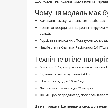
щоб кожна лінія кузова, кожна наліпка переда
Чому ця модель має б
Виховання смаку та знань: Це не абстрактн
Розвиток координації та реакції: Керуючи
реакції.
Гордість за володіння: Показуючи цю модел
Надійність та безпека: Радіоканал 2.4 ГГц г
Технічне втілення мрії
Масштаб 1:14, колір – іконічний червоний Fe
Радіочастотне керування 2.4 ГГц.
Швидкість руху до 10 км/год.
Дальність керування до 20 метрів.
Функції: рух вперед/назад, повороти вліво/
Це не іграшка. Це перший крок до велик