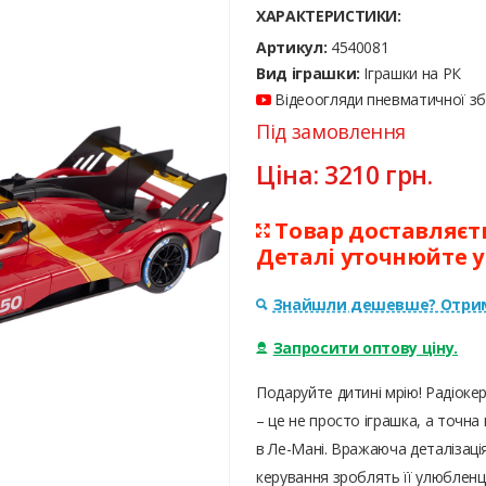
ХАРАКТЕРИСТИКИ:
Артикул:
4540081
Вид іграшки:
Іграшки на РК
Відеоогляди пневматичної збр
Під замовлення
Ціна:
3210
грн.
Товар доставляєтьс
Деталі уточнюйте 
Знайшли дешевше? Отрим
Запросити оптову ціну.
Подаруйте дитині мрію! Радіокер
– це не просто іграшка, а точн
в Ле-Мані. Вражаюча деталізаці
керування зроблять її улюбленц