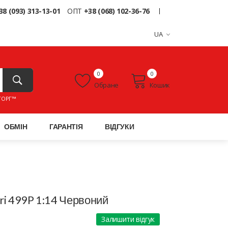
38 (093) 313-13-01
ОПТ
+38 (068) 102-36-76
UA
0
0
Обране
Кошик
ТОРГ™
ОБМІН
ГАРАНТІЯ
ВІДГУКИ
ri 499P 1:14 Червоний
Залишити відгук