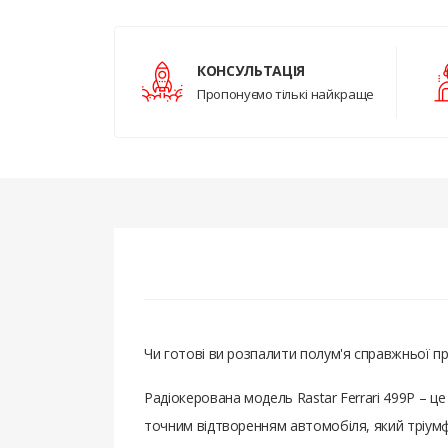
КОНСУЛЬТАЦІЯ
Пропонуємо тількі найкраще
Чи готові ви розпалити полум'я справжньої п
Радіокерована модель Rastar Ferrari 499P – ц
точним відтворенням автомобіля, який тріумфу