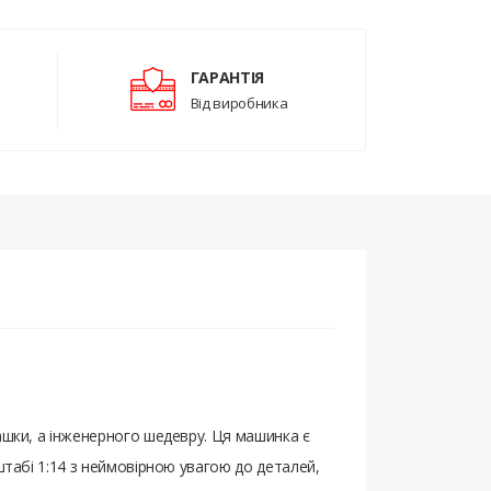
ГАРАНТІЯ
Від виробника
ашки, а інженерного шедевру. Ця машинка є
штабі 1:14 з неймовірною увагою до деталей,