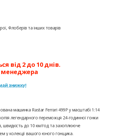
ої, Флоберів та інших товарів
я від 2 до 10 днів.
у менеджера
ай знижку!
ована машинка Rastar Ferrari 499P у масштабі 1:14
а копія легендарного переможця 24-годинної гонки
я, швидкість до 10 км/год та захоплююче
ем у колекції вашого юного гонщика.