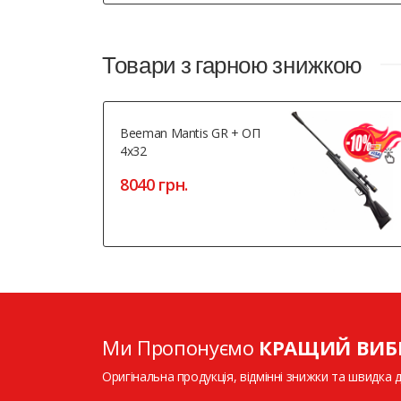
Товари з гарною знижкою
Beeman Mantis GR + ОП
4x32
8040 грн.
Ми Пропонуємо
КРАЩИЙ ВИБ
Оригінальна продукція, відмінні знижки та швидка 