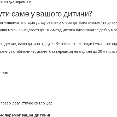
вала дух перемоги.
ути саме у вашого дитини?
а машинка, а історія успіху реального боліда. Вона знайомить дити
 машинкою на швидкості до 10 км/год, дитина вдосконалює дрібну м
ь друзям, ваша дитина відчує себе частиною легенди Ferrari – це пі
арантує стабільне керування без перешкод на відстані до 20 метрів, як
:
rrari.
вправо, реалістичне світло фар.
их перемог вашої дитини!