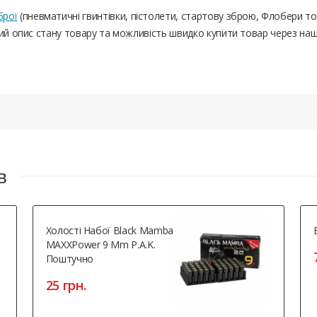
брої
(пневматичні гвинтівки, пістолети, стартову зброю, Флобери т
ний опис стану товару та можливість швидко купити товар через на
в
Холості Набої Black Mamba
MAXXPower 9 Mm P.A.K.
Поштучно
25 грн.