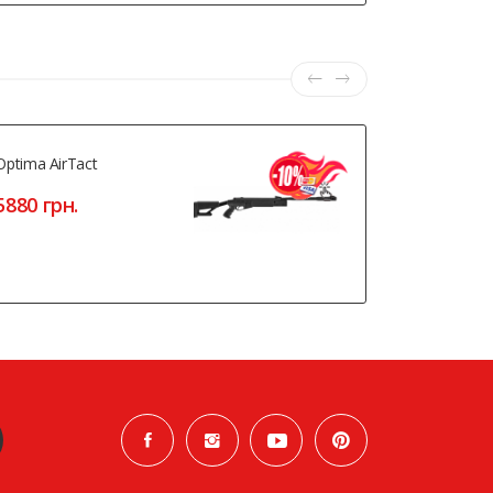
Optima AirTact
Beeman 20
5880 грн.
4320 грн