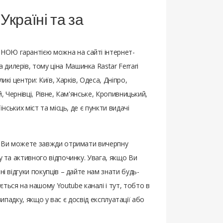
Україні та за
ЕСНОЮ гарантією можна на сайті інтернет-
дилерів, тому ціна Машинка Rastar Ferrari
кі центри: Київ, Харків, Одеса, Дніпро,
, Чернівці, Рівне, Кам'янське, Кропивницький,
нських міст та місць, де є пункти видачі
ом Ви можете завжди отримати вичерпну
у та активного відпочинку. Увага, якщо Ви
ні відгуки покупців – дайте нам знати будь-
ться на нашому Youtube каналі і тут, тобто в
випадку, якщо у вас є досвід експлуатації або