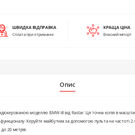
ШВИДКА ВІДПРАВКА
КРАЩА ЦІНА
Сплата при отриманні
Власний імпорт
Опис
радіокерованою моделлю BMW i8 від Rastar. Ця точна копія в масшта
а функціоналу. Керуйте майбутнім за допомогою пульта на частоті 2.
 до 20 метрів.