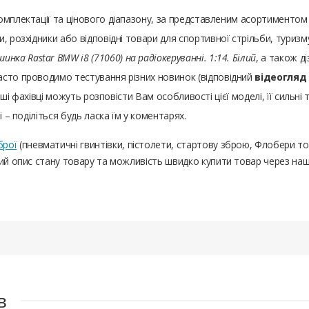
комплектації та цінового діапазону, за представленим асортимент
, розхідники або відповідні товари для спортивної стрільби, туризм
инка Rastar BMW i8 (71060) на радіокеруванні. 1:14. Білий
, а також д
асто проводимо тестування різних новинок (відповідний
відеогляд
аші фахівці можуть розповісти Вам особливості цієї моделі, її сильні 
 – поділіться будь ласка їм у коментарях.
брої
(пневматичні гвинтівки, пістолети, стартову зброю, Флобери т
ний опис стану товару та можливість швидко купити товар через на
в