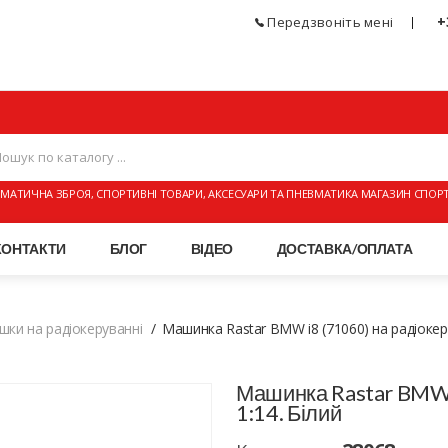
+
Передзвоніть мені
МАТИЧНА ЗБРОЯ, СПОРТИВНІ ТОВАРИ, АКСЕСУАРИ ТА ПНЕВМАТИКА МАГАЗИН СПОР
КОНТАКТИ
БЛОГ
ВІДЕО
ДОСТАВКА/ОПЛАТА
ашки на радіокеруванні
Машинка Rastar BMW i8 (71060) на радіокерув
Машинка Rastar BMW i
1:14. Білий