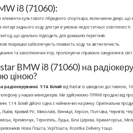
MW i8 (71060):
ві елементи культового гібридного спорткара, включаючи двері, що 
 ліхтарі заднього ходу для гри в умовах недостатньої освітленості.
км/год, що ідеально підходить для домашніх перегонів.
умові покришки забезпечують плавність ходу та автентичність.
нування та захоплюючих ігор, пропонуючи справжнє занурення в світ
tar BMW i8 (71060) на радіокерув
ою ціною?
а радіокеруванні. 1:14. Білий
від Rastar із швидкою доставкою, 
елефону у наших менеджерів. Ми здійснюємо ПРЯМІ продажі від пров
ні. 1:14. Білий дійсно одна з найнижчих на ринку. Оригінальна продук
, Львів, Кривий Ріг, Миколаїв, Вінниця, Херсон, Полтава, Чернігів, Ч
івськ, Кременчук, Тернопіль, Луцьк, Біла Церква, Краматорськ, Мелі
перевізників Нова Пошта, УкрПошта, Rozetka Delivery тощо.