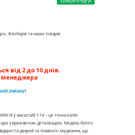
Залишити відгук
ої, Флоберів та інших товарів
я від 2 до 10 днів.
у менеджера
ай знижку!
MW i8 у масштабі 1:14 – це точна копія
кара з вражаючою деталізацією. Модель білого
 відкриття дверей та плавного керування, що