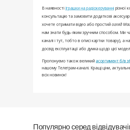
В наявності
Іграшки на радіокеруванні
різної 
консультацію та замовити додаткові аксесуари
хочете отримати відео або простий
огляд Маш
нам знати будь-яким зручним способом. Ми ч
каналі і тут, тобто в описі картки товару), а н
досвід експлуатації або думка щодо цієї моделі
Пропонуємо також великий
асортимент б/в з
нашому Телеграм-каналі. Кращі ціни, актуаль
всіх новинок!
Популярно серед відвідувачі