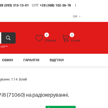
38 (093) 313-13-01
ОПТ
+38 (068) 102-36-76
UA
0
0
Обране
Кошик
ТОРГ™
ОБМІН
ГАРАНТІЯ
ВІДГУКИ
анні. 1:14. Білий
8 (71060) на радіокеруванні.