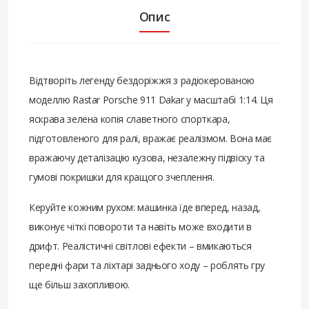
Опис
Відтворіть легенду бездоріжжя з радіокерованою
моделлю Rastar Porsche 911 Dakar у масштабі 1:14. Ця
яскрава зелена копія славетного спорткара,
підготовленого для ралі, вражає реалізмом. Вона має
вражаючу деталізацію кузова, незалежну підвіску та
гумові покришки для кращого зчеплення.
Керуйте кожним рухом: машинка їде вперед, назад,
виконує чіткі повороти та навіть може входити в
дрифт. Реалістичні світлові ефекти – вмикаються
передні фари та ліхтарі заднього ходу – роблять гру
ще більш захопливою.