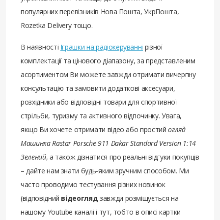
популярних перевізників Нова Пошта, УкрПошта,
Rozetka Delivery тощо.
В наявності
Іграшки на радіокеруванні
різної
комплектації та цінового діапазону, за представленим
асортиментом Ви можете завжди отримати вичерпну
консультацію та замовити додаткові аксесуари,
розхідники або відповідні товари для спортивної
стрільби, туризму та активного відпочинку. Увага,
якщо Ви хочете отримати відео або простий
огляд
Машинка Rastar Porsche 911 Dakar Standard Version 1:14
Зелений
, а також дізнатися про реальні відгуки покупців
– дайте нам знати будь-яким зручним способом. Ми
часто проводимо тестування різних новинок
(відповідний
відеогляд
завжди розміщується на
нашому Youtube каналі і тут, тобто в описі картки