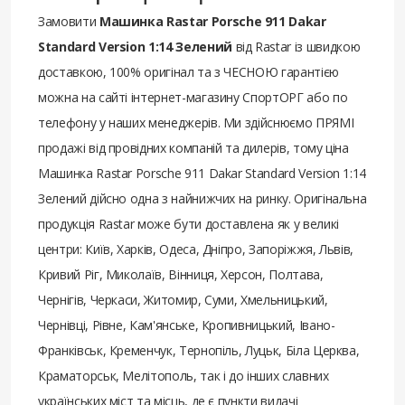
Замовити
Машинка Rastar Porsche 911 Dakar
Standard Version 1:14 Зелений
від Rastar із швидкою
доставкою, 100% оригінал та з ЧЕСНОЮ гарантією
можна на сайті інтернет-магазину СпортОРГ або по
телефону у наших менеджерів. Ми здійснюємо ПРЯМІ
продажі від провідних компаній та дилерів, тому ціна
Машинка Rastar Porsche 911 Dakar Standard Version 1:14
Зелений дійсно одна з найнижчих на ринку. Оригінальна
продукція Rastar може бути доставлена ​​як у великі
центри: Київ, Харків, Одеса, Дніпро, Запоріжжя, Львів,
Кривий Ріг, Миколаїв, Вінниця, Херсон, Полтава,
Чернігів, Черкаси, Житомир, Суми, Хмельницький,
Чернівці, Рівне, Кам'янське, Кропивницький, Івано-
Франківськ, Кременчук, Тернопіль, Луцьк, Біла Церква,
Краматорськ, Мелітополь, так і до інших славних
українських міст та місць, де є пункти видачі