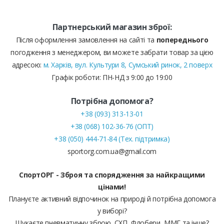
Партнерський магазин зброї:
Після оформлення замовлення на сайті та
попереднього
погодження з менеджером, ви можете забрати товар за цією
адресою:
м. Харків, вул. Культури 8, Сумський ринок, 2 поверх
Графік роботи: ПН-НД з 9:00 до 19:00
Потрібна допомога?
+38 (093) 313-13-01
+38 (068) 102-36-76 (ОПТ)
+38 (050) 444-71-84 (Тех. підтримка)
sportorg.com.ua@gmail.com
СпортОРГ - Зброя та спорядження за найкращими
цінами!
Плануєте активний відпочинок на природі й потрібна допомога
у виборі?
Шукаєте пневматичну зброю, СХП, Флобери, ММГ та інше?