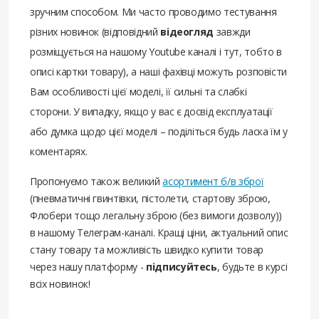
зручним способом. Ми часто проводимо тестування
різних новинок (відповідний
відеогляд
завжди
розміщується на нашому Youtube каналі і тут, тобто в
описі картки товару), а наші фахівці можуть розповісти
Вам особливості цієї моделі, її сильні та слабкі
сторони. У випадку, якщо у вас є досвід експлуатації
або думка щодо цієї моделі – поділіться будь ласка їм у
коментарях.
Пропонуємо також великий
асортимент б/в зброї
(пневматичні гвинтівки, пістолети, стартову зброю,
Флобери тощо легальну зброю (без вимоги дозволу))
в нашому Телеграм-каналі. Кращі ціни, актуальний опис
стану товару та можливість швидко купити товар
через нашу платформу -
підписуйтесь
, будьте в курсі
всіх новинок!