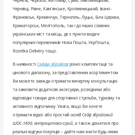
Чернігів, Черкаси, Житомир, Суми, Хмельницький,
Чернівці, Рівне, Кам'янське, Кропивницький, Івано-
Франківськ, Кременчук, Тернопіль, Луцьк, Біла Церква,
Краматорськ, Мелітополь, так і до інших славних
українських міст та місць, де є пункти видачі
популярних перевізників Нова Пошта, УкрПошта,
Rozetka Delivery тощо.
В наявності
Сейфи збройові
різної комплектації та
цінового діапазону, за представленим асортиментом
Ви можете завжди отримати вичерпну консультацію
та замовити додаткові аксесуари, розхідники або
відповідні товари для спортивної стрільби, туризму та
активного відпочинку. Увага, якщо Ви хочете
отримати відео або простий
огляд Сейф збройовий
ШОС-1400, антрацитово-сірий
, а також дізнатися про
реальні відгуки покупців – дайте нам знати будь-яким