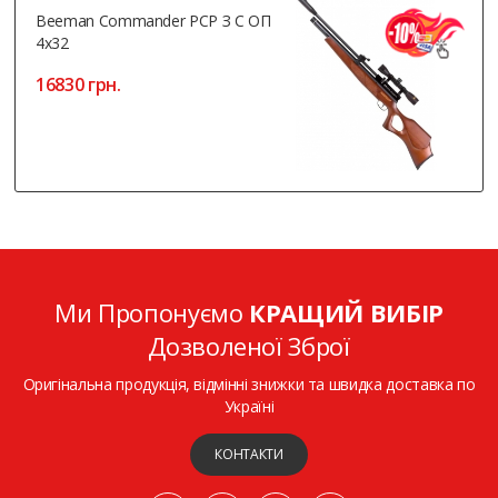
Beeman Commander PCP З С ОП
4х32
16830 грн.
Ми Пропонуємо
КРАЩИЙ ВИБІР
Дозволеної Зброї
Оригінальна продукція, відмінні знижки та швидка доставка по
Україні
КОНТАКТИ