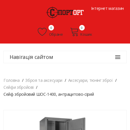
Інтернет магазин
0
0
Обране
Кошик
Навігація сайтом
Головна
Зброя та аксесуари
Аксесуари, тюнінг зброї
Сейфи збройові
Сейф збройовий ШОС-1400, антрацитово-сірий