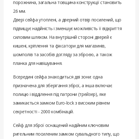
порожнина, загальна товщина конструкції становить
26 мм.
Двері сейфа утоплені, а дверний отвір посилений, що
підвищує надійність і зменшує можливість її відкриття
силовим шляхом. На внутрішній стороні дверей є
кишені, кріплення та фіксатори для магазинів,
шомполів та засобів догляду за зброєю, а також
планка для навішування.
Всередині сейфа знаходиться дві зони: одна
призначена для зберігання зброї, а інша включає
полицю і відділення під патрони (трейзер), яке
замикається замком Euro-lock з високим рівнем
секретності - 2000 комбінацій.
Сейф для зброї оснащений надійним ключовим
ригельним посиленим замком сувальдного типу, що