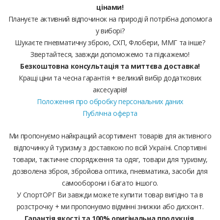
цінами!
Плануєте активний відпочинок на природі й потрібна допомога
у виборі?
Шукаєте пневматичну зброю, СХП, Флобери, ММГ та інше?
Звертайтеся, завжди допоможемо та підкажемо!
Безкоштовна консультація та миттєва доставка!
Кращі ціни та чесна гарантія + великий вибір додаткових
аксесуарів!
Положення про обробку персональних даних
Публічна оферта
Ми пропонуємо найкращий асортимент товарів для активного
відпочинку й туризму з доставкою по всій Україні. Спортивні
товари, тактичне спорядження та одяг, товари для туризму,
дозволена зброя, збройова оптика, пневматика, засоби для
самооборони і багато іншого.
У СпортОРГ Ви завжди можете купити товар вигідно та в
розстрочку + ми пропонуємо відмінні знижки або дисконт.
Гарантія якості та 100% оригінальна продукція.