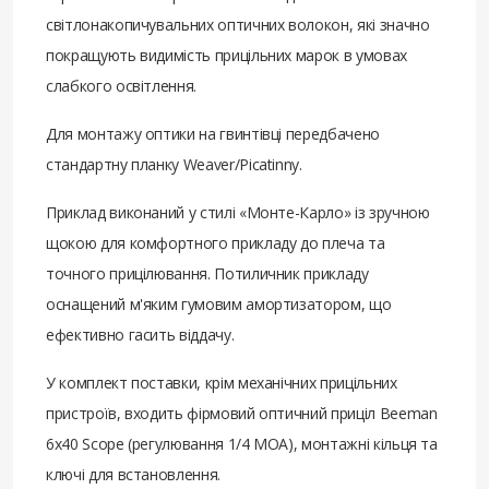
світлонакопичувальних оптичних волокон, які значно
покращують видимість прицільних марок в умовах
слабкого освітлення.
Для монтажу оптики на гвинтівці передбачено
стандартну планку Weaver/Picatinny.
Приклад виконаний у стилі «Монте-Карло» із зручною
щокою для комфортного прикладу до плеча та
точного прицілювання. Потиличник прикладу
оснащений м'яким гумовим амортизатором, що
ефективно гасить віддачу.
У комплект поставки, крім механічних прицільних
пристроїв, входить фірмовий оптичний приціл Beeman
6x40 Scope (регулювання 1/4 MOA), монтажні кільця та
ключі для встановлення.