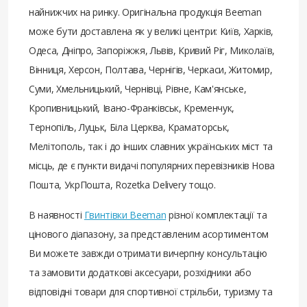
найнижчих на ринку. Оригінальна продукція Beeman
може бути доставлена ​​як у великі центри: Київ, Харків,
Одеса, Дніпро, Запоріжжя, Львів, Кривий Ріг, Миколаїв,
Вінниця, Херсон, Полтава, Чернігів, Черкаси, Житомир,
Суми, Хмельницький, Чернівці, Рівне, Кам'янське,
Кропивницький, Івано-Франківськ, Кременчук,
Тернопіль, Луцьк, Біла Церква, Краматорськ,
Мелітополь, так і до інших славних українських міст та
місць, де є пункти видачі популярних перевізників Нова
Пошта, УкрПошта, Rozetka Delivery тощо.
В наявності
Гвинтівки Beeman
різної комплектації та
цінового діапазону, за представленим асортиментом
Ви можете завжди отримати вичерпну консультацію
та замовити додаткові аксесуари, розхідники або
відповідні товари для спортивної стрільби, туризму та