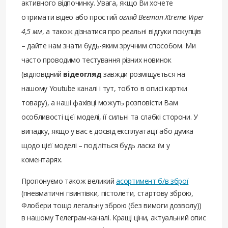
активного відпочинку. Увага, якщо Ви хочете
отримати відео або простий
огляд Beeman Xtreme Viper
4,5 мм
, а також дізнатися про реальні відгуки покупців
– дайте нам знати будь-яким зручним способом. Ми
часто проводимо тестування різних новинок
(відповідний
відеогляд
завжди розміщується на
нашому Youtube каналі і тут, тобто в описі картки
товару), а наші фахівці можуть розповісти Вам
особливості цієї моделі, її сильні та слабкі сторони. У
випадку, якщо у вас є досвід експлуатації або думка
щодо цієї моделі – поділіться будь ласка їм у
коментарях.
Пропонуємо також великий
асортимент б/в зброї
(пневматичні гвинтівки, пістолети, стартову зброю,
Флобери тощо легальну зброю (без вимоги дозволу))
в нашому Телеграм-каналі. Кращі ціни, актуальний опис