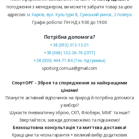
погодження з менеджером, ви можете забрати товар за цією
адресою:
м. Харків, вул. Культури 8, Сумський ринок, 2 поверх
Графік роботи: ПН-НД з 9:00 до 19:00
Потрібна допомога?
+38 (093) 313-13-01
+38 (068) 102-36-76 (ОПТ)
+38 (050) 444-71-84 (Тех. підтримка)
sportorg.com.ua@gmail.com
СпортОРГ - Зброя та спорядження за найкращими
цінами!
Плануєте активний відпочинок на природі й потрібна допомога
у виборі?
Шукаєте пневматичну зброю, СХП, Флобери, ММГ та інше?
Звертайтеся, завжди допоможемо та підкажемо!
Безкоштовна консультація та миттєва доставка!
Кращі ціни та чесна гарантія + великий вибір додаткових