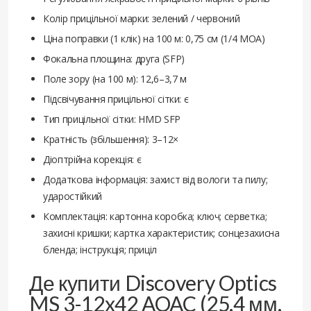
Колір прицільної марки: зелений / червоний
Ціна поправки (1 клік) на 100 м: 0,75 см (1/4 MOA)
Фокальна площина: друга (SFP)
Поле зору (на 100 м): 12,6–3,7 м
Підсвічування прицільної сітки: є
Тип прицільної сітки: HMD SFP
Кратність (збільшення): 3–12×
Діоптрійна корекція: є
Додаткова інформація: захист від вологи та пилу;
ударостійкий
Комплектація: картонна коробка; ключ; серветка;
захисні кришки; картка характеристик; сонцезахисна
бленда; інструкція; приціл
Де купити Discovery Optics
MS 3-12x42 AOAC (25.4 мм,