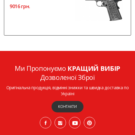
9016 грн.
Ми Пропонуємо
КРАЩИЙ ВИБІР
Дозволеної Зброї
Оригінальна продукція, відмінні знижки та швидка доставка по
Україні
КОНТАКТИ