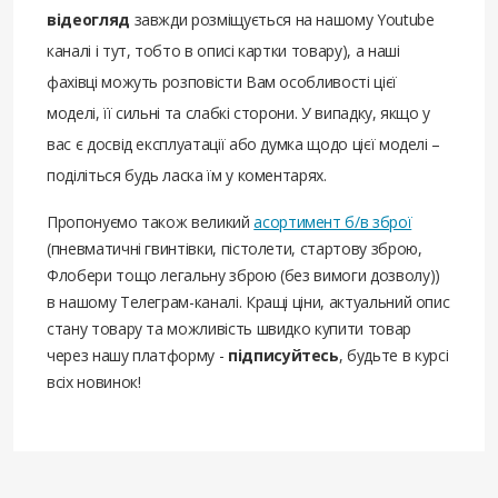
відеогляд
завжди розміщується на нашому Youtube
каналі і тут, тобто в описі картки товару), а наші
фахівці можуть розповісти Вам особливості цієї
моделі, її сильні та слабкі сторони. У випадку, якщо у
вас є досвід експлуатації або думка щодо цієї моделі –
поділіться будь ласка їм у коментарях.
Пропонуємо також великий
асортимент б/в зброї
(пневматичні гвинтівки, пістолети, стартову зброю,
Флобери тощо легальну зброю (без вимоги дозволу))
в нашому Телеграм-каналі. Кращі ціни, актуальний опис
стану товару та можливість швидко купити товар
через нашу платформу -
підписуйтесь
, будьте в курсі
всіх новинок!