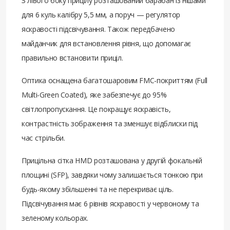
З лівого боку прицілу розташований барабан із нішами
для 6 куль калібру 5,5 мм, а поруч — регулятор
яскравості підсвічування. Також передбачено
майданчик для встановлення рівня, що допомагає
правильно встановити приціл.
Оптика оснащена багатошаровим FMC-покриттям (Full
Multi-Green Coated), яке забезпечує до 95%
світлопропускання. Це покращує яскравість,
контрастність зображення та зменшує відблиски під
час стрільби.
Прицільна сітка HMD розташована у другій фокальній
площині (SFP), завдяки чому залишається тонкою при
будь-якому збільшенні та не перекриває ціль.
Підсвічування має 6 рівнів яскравості у червоному та
зеленому кольорах.