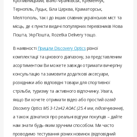
Кропивницький, Івано-Франківськ, Кременчук,
Тернопіль, Луцьк, Біла Церква, Краматорськ,
Мелітополь, так і до інших славних українських міст та
місць, де є пункти видачі популярних перевізників Нова
Пошта, УкрПошта, Rozetka Delivery тощо.
В наявності
Приціли Discovery Optics
різної
комплектації та цінового діапазону, за представленим
асортиментом Ви можете завжди отримати вичерпну
консультацію та замовити додаткові аксесуари,
розхідники або відповідні товари для спортивної
стрільби, туризму та активного відпочинку. Увага,
якщо Ви хочете отримати відео або простий
огляд
Discovery Optics MS 3-12x42 AOAC (25.4 мм, підсвічування)
,
а також дізнатися про реальні відгуки покупців – дайте
нам знати будь-яким зручним способом. Ми часто
проводимо тестування різних новинок (відповідний