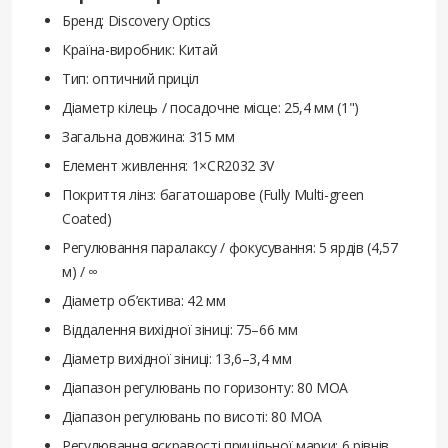
Бренд: Discovery Optics
Країна-виробник: Китай
Тип: оптичний приціл
Діаметр кілець / посадочне місце: 25,4 мм (1")
Загальна довжина: 315 мм
Елемент живлення: 1×CR2032 3V
Покриття лінз: багатошарове (Fully Multi-green
Coated)
Регулювання паралаксу / фокусування: 5 ярдів (4,57
м) / ∞
Діаметр об’єктива: 42 мм
Віддалення вихідної зіниці: 75–66 мм
Діаметр вихідної зіниці: 13,6–3,4 мм
Діапазон регулювань по горизонту: 80 MOA
Діапазон регулювань по висоті: 80 MOA
Регулювання яскравості прицільної марки: 6 рівнів