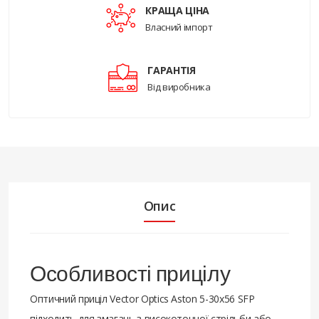
КРАЩА ЦІНА
Власний імпорт
ГАРАНТІЯ
Від виробника
Опис
Особливості прицілу
Оптичний приціл Vector Optics Aston 5-30x56 SFP
підходить для змагань з високоточної стрільби або