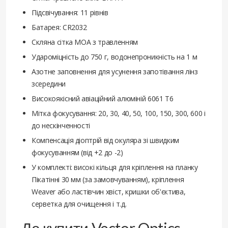
Підсвічування: 11 рівнів
Батарея: CR2032
Скляна сітка MOA з травленням
Удароміцність до 750 г, водонепроникність на 1 м
Азотне заповнення для усунення запотівання лінз
зсередини
Високоякісний авіаційний алюміній 6061 T6
Мітка фокусування: 20, 30, 40, 50, 100, 150, 300, 600 і
до нескінченності
Компенсація діоптрій від окуляра зі швидким
фокусуванням (від +2 до -2)
У комплекті: високі кільця для кріплення на планку
Пікатінні 30 мм (за замовчуванням), кріплення
Weaver або ластівчин хвіст, кришки об'єктива,
серветка для очищення і т.д.
Де купити Vector Optics