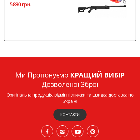
5880 грн.
Ми Пропонуємо
КРАЩИЙ ВИБІР
Дозволеної Зброї
Оригінальна продукція, відмінні знижки та швидка доставка по
Україні
КОНТАКТИ