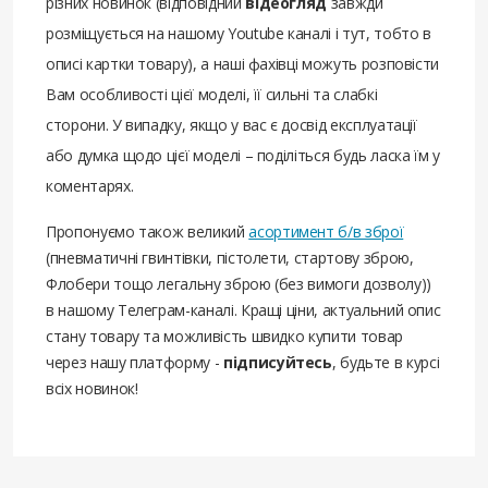
різних новинок (відповідний
відеогляд
завжди
розміщується на нашому Youtube каналі і тут, тобто в
описі картки товару), а наші фахівці можуть розповісти
Вам особливості цієї моделі, її сильні та слабкі
сторони. У випадку, якщо у вас є досвід експлуатації
або думка щодо цієї моделі – поділіться будь ласка їм у
коментарях.
Пропонуємо також великий
асортимент б/в зброї
(пневматичні гвинтівки, пістолети, стартову зброю,
Флобери тощо легальну зброю (без вимоги дозволу))
в нашому Телеграм-каналі. Кращі ціни, актуальний опис
стану товару та можливість швидко купити товар
через нашу платформу -
підписуйтесь
, будьте в курсі
всіх новинок!