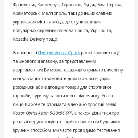
Франківськ, Кременчук, Тернопіль, Луцьк, Біла Церква,
Краматорськ, Мелітополь, так і до інших славних
українських міст та місць, де є пункти видачі
популярних перевізників Нова Пошта, УкрПошта,
Rozetka Delivery тощо.
В наявності
Приціли Vector Optics
різної комплектації
та цінового діапазону, за представленим
асортиментом Ви можете завжди отримати вичерпну
консультацію та замовити додаткові аксесуари,
розхідники або відповідні товари для спортивної
стрільби, туризму та активного відпочинку. Увага,
якщо Ви хочете отримати відео або простий
огляд
Vector Optics Aston 5-30x56 SFP
, а також дізнатися про
реальні відгуки покупців – дайте нам знати будь-яким
зручним способом. Ми часто проводимо тестування