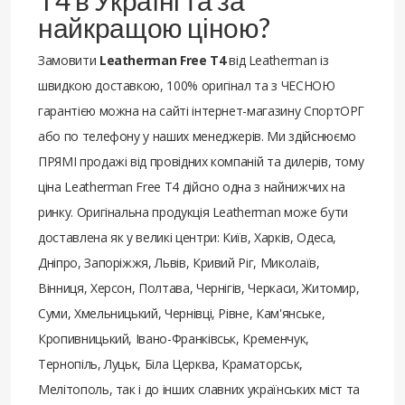
T4 в Україні та за
найкращою ціною?
Замовити
Leatherman Free T4
від Leatherman із
швидкою доставкою, 100% оригінал та з ЧЕСНОЮ
гарантією можна на сайті інтернет-магазину СпортОРГ
або по телефону у наших менеджерів. Ми здійснюємо
ПРЯМІ продажі від провідних компаній та дилерів, тому
ціна Leatherman Free T4 дійсно одна з найнижчих на
ринку. Оригінальна продукція Leatherman може бути
доставлена ​​як у великі центри: Київ, Харків, Одеса,
Дніпро, Запоріжжя, Львів, Кривий Ріг, Миколаїв,
Вінниця, Херсон, Полтава, Чернігів, Черкаси, Житомир,
Суми, Хмельницький, Чернівці, Рівне, Кам'янське,
Кропивницький, Івано-Франківськ, Кременчук,
Тернопіль, Луцьк, Біла Церква, Краматорськ,
Мелітополь, так і до інших славних українських міст та