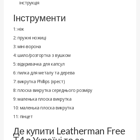
інструкція
Інструменти
1: ніж
2: пружні ножиці
3: міні-ворона
4: шило/розгортка з вушком
5: відкривачка для капсул
6: пилка для металу та дерева
7: викрутка Phillips (хрест)
8: плоска викрутка середнього розміру
9: маленька плоска викрутка
10: маленька плоска викрутка
11: пінцет
Де купити Leatherman Free