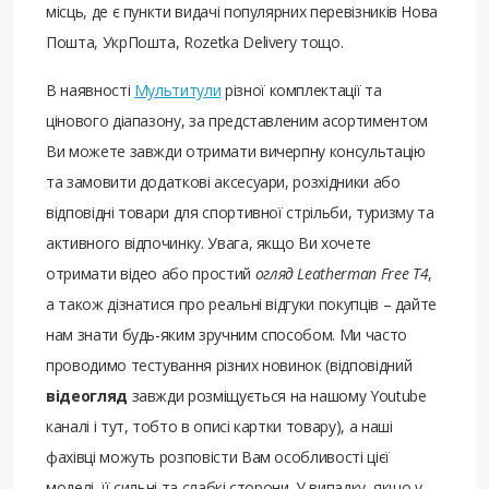
місць, де є пункти видачі популярних перевізників Нова
Пошта, УкрПошта, Rozetka Delivery тощо.
В наявності
Мультитули
різної комплектації та
цінового діапазону, за представленим асортиментом
Ви можете завжди отримати вичерпну консультацію
та замовити додаткові аксесуари, розхідники або
відповідні товари для спортивної стрільби, туризму та
активного відпочинку. Увага, якщо Ви хочете
отримати відео або простий
огляд Leatherman Free T4
,
а також дізнатися про реальні відгуки покупців – дайте
нам знати будь-яким зручним способом. Ми часто
проводимо тестування різних новинок (відповідний
відеогляд
завжди розміщується на нашому Youtube
каналі і тут, тобто в описі картки товару), а наші
фахівці можуть розповісти Вам особливості цієї
моделі, її сильні та слабкі сторони. У випадку, якщо у