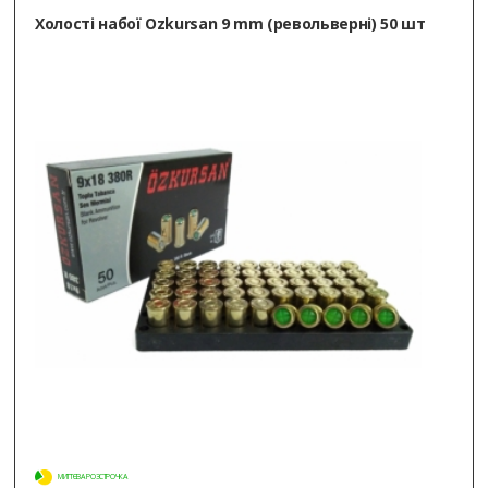
Холості набої Ozkursan 9 mm (револьверні) 50 шт
МИТТЄВА РОЗСТРОЧКА