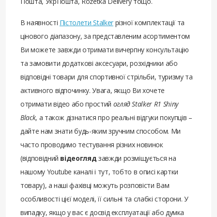
Пошта, УкрПошта, Rozetka Delivery тощо.
В наявності
Пістолети Stalker
різної комплектації та
цінового діапазону, за представленим асортиментом
Ви можете завжди отримати вичерпну консультацію
та замовити додаткові аксесуари, розхідники або
відповідні товари для спортивної стрільби, туризму та
активного відпочинку. Увага, якщо Ви хочете
отримати відео або простий
огляд Stalker R1 Shiny
Black
, а також дізнатися про реальні відгуки покупців –
дайте нам знати будь-яким зручним способом. Ми
часто проводимо тестування різних новинок
(відповідний
відеогляд
завжди розміщується на
нашому Youtube каналі і тут, тобто в описі картки
товару), а наші фахівці можуть розповісти Вам
особливості цієї моделі, її сильні та слабкі сторони. У
випадку, якщо у вас є досвід експлуатації або думка