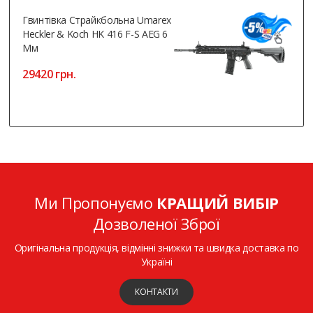
Гвинтівка Страйкбольна Umarex
Heckler & Koch HK 416 F-S AEG 6
Мм
29420 грн.
Ми Пропонуємо
КРАЩИЙ ВИБІР
Дозволеної Зброї
Оригінальна продукція, відмінні знижки та швидка доставка по
Україні
КОНТАКТИ