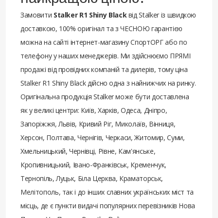
Замовити
Stalker R1 Shiny Black
від Stalker із швидкою
доставкою, 100% оригінал та з ЧЕСНОЮ гарантією
можна на сайті інтернет-магазину СпортОРГ або по
телефону у наших менеджерів. Ми здійснюємо ПРЯМІ
продажі від провідних компаній та дилерів, тому ціна
Stalker R1 Shiny Black дійсно одна з найнижчих на ринку.
Оригінальна продукція Stalker може бути доставлена ​​
як у великі центри: Київ, Харків, Одеса, Дніпро,
Запоріжжя, Львів, Кривий Ріг, Миколаїв, Вінниця,
Херсон, Полтава, Чернігів, Черкаси, Житомир, Суми,
Хмельницький, Чернівці, Рівне, Кам'янське,
Кропивницький, Івано-Франківськ, Кременчук,
Тернопіль, Луцьк, Біла Церква, Краматорськ,
Мелітополь, так і до інших славних українських міст та
місць, де є пункти видачі популярних перевізників Нова