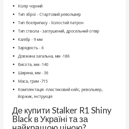
Колір чорний
Тип зброї - Стартовий револьвер
Тип боєприпасу - Холостий патрон
Тип ствола - заглушений, дросельний отвір
Калібр - 9 мм
Зарядність - 6
Довжина загальна, мм -186
Висота, мм -140
Ширина, мм - 36
Маса, грам -715
Комплектація -пластиковий кейс, револьвер,
йоржик, інструкція
Де купити Stalker R1 Shiny
Black в Україні та за
найкращою ціною?