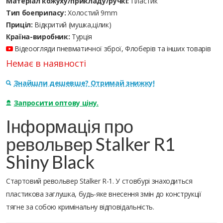
Матеріал кожуху/прикладу/ручкі:
Пластик
Тип боеприпасу:
Холостий 9mm
Приціл:
Відкритий (мушка,цілик)
Країна-виробник:
Турція
Відеоогляди пневматичної зброї, Флоберів та інших товарів
Немає в наявності
Знайшли дешевше? Отримай знижку!
Запросити оптову ціну.
Інформація про
револьвер Stalker R1
Shiny Black
Стартовий револьвер Stalker R-1. У стовбурі знаходиться
пластикова заглушка, будь-яке внесення змін до конструкції
тягне за собою кримінальну відповідальність.