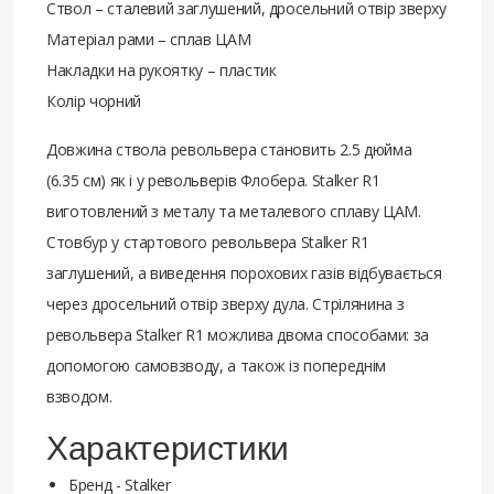
Ствол – сталевий заглушений, дросельний отвір зверху
Матеріал рами – сплав ЦАМ
Накладки на рукоятку – пластик
Колір чорний
Довжина ствола револьвера становить 2.5 дюйма
(6.35 см) як і у револьверів Флобера. Stalker R1
виготовлений з металу та металевого сплаву ЦАМ.
Стовбур у стартового револьвера Stalker R1
заглушений, а виведення порохових газів відбувається
через дросельний отвір зверху дула. Стрілянина з
револьвера Stalker R1 можлива двома способами: за
допомогою самовзводу, а також із попереднім
взводом.
Характеристики
Бренд - Stalker