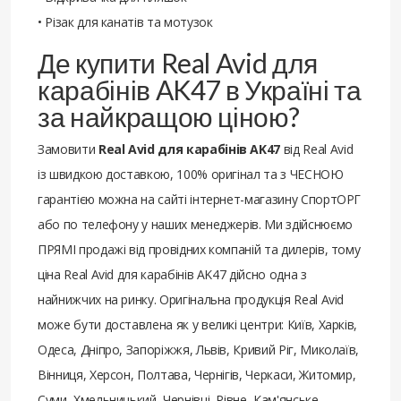
• Різак для канатів та мотузок
Де купити Real Avid для
карабінів AK47 в Україні та
за найкращою ціною?
Замовити
Real Avid для карабінів AK47
від Real Avid
із швидкою доставкою, 100% оригінал та з ЧЕСНОЮ
гарантією можна на сайті інтернет-магазину СпортОРГ
або по телефону у наших менеджерів. Ми здійснюємо
ПРЯМІ продажі від провідних компаній та дилерів, тому
ціна Real Avid для карабінів AK47 дійсно одна з
найнижчих на ринку. Оригінальна продукція Real Avid
може бути доставлена ​​як у великі центри: Київ, Харків,
Одеса, Дніпро, Запоріжжя, Львів, Кривий Ріг, Миколаїв,
Вінниця, Херсон, Полтава, Чернігів, Черкаси, Житомир,
Суми, Хмельницький, Чернівці, Рівне, Кам'янське,