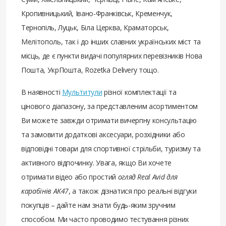
Кропивницький, Івано-Франківськ, Кременчук,
Тернопіль, Луцьк, Біла Церква, Краматорськ,
Мелітополь, так і до інших славних українських міст та
місць, де є пункти видачі популярних перевізників Нова
Пошта, УкрПошта, Rozetka Delivery тощо.
В наявності
Мультитули
різної комплектації та
цінового діапазону, за представленим асортиментом
Ви можете завжди отримати вичерпну консультацію
та замовити додаткові аксесуари, розхідники або
відповідні товари для спортивної стрільби, туризму та
активного відпочинку. Увага, якщо Ви хочете
отримати відео або простий
огляд Real Avid для
карабінів AK47
, а також дізнатися про реальні відгуки
покупців – дайте нам знати будь-яким зручним
способом. Ми часто проводимо тестування різних