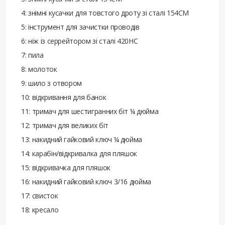
4: знімні кусачки для товстого дроту зі сталі 154СМ
5: інструмент для зачистки проводів
6: ніж із серрейтором зі сталі 420НС
7: пила
8: молоток
9: шило з отвором
10: відкривання для банок
11: тримач для шестигранних біт ¼ дюйма
12: тримач для великих біт
13: накидний гайковий ключ ¼ дюйма
14: карабін/відкривалка для пляшок
15: відкривачка для пляшок
16: накидний гайковий ключ 3/16 дюйма
17: свисток
18: кресало