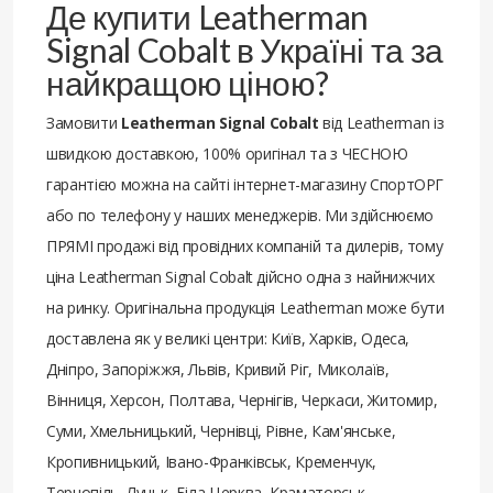
Де купити Leatherman
Signal Cobalt в Україні та за
найкращою ціною?
Замовити
Leatherman Signal Cobalt
від Leatherman із
швидкою доставкою, 100% оригінал та з ЧЕСНОЮ
гарантією можна на сайті інтернет-магазину СпортОРГ
або по телефону у наших менеджерів. Ми здійснюємо
ПРЯМІ продажі від провідних компаній та дилерів, тому
ціна Leatherman Signal Cobalt дійсно одна з найнижчих
на ринку. Оригінальна продукція Leatherman може бути
доставлена ​​як у великі центри: Київ, Харків, Одеса,
Дніпро, Запоріжжя, Львів, Кривий Ріг, Миколаїв,
Вінниця, Херсон, Полтава, Чернігів, Черкаси, Житомир,
Суми, Хмельницький, Чернівці, Рівне, Кам'янське,
Кропивницький, Івано-Франківськ, Кременчук,
Тернопіль, Луцьк, Біла Церква, Краматорськ,