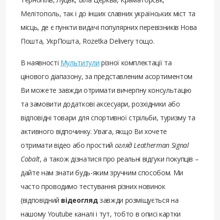
Мелітополь, так і до інших славних українських міст та
місць, де є пункти видачі популярних перевізників Нова
Пошта, УкрПошта, Rozetka Delivery тощо.
В наявності
Мультитули
різної комплектації та
цінового діапазону, за представленим асортиментом
Ви можете завжди отримати вичерпну консультацію
та замовити додаткові аксесуари, розхідники або
відповідні товари для спортивної стрільби, туризму та
активного відпочинку. Увага, якщо Ви хочете
отримати відео або простий
огляд Leatherman Signal
Cobalt
, а також дізнатися про реальні відгуки покупців –
дайте нам знати будь-яким зручним способом. Ми
часто проводимо тестування різних новинок
(відповідний
відеогляд
завжди розміщується на
нашому Youtube каналі і тут, тобто в описі картки