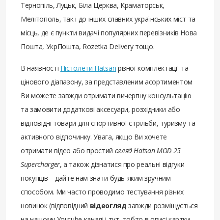
Тернопіль, Луцьк, Біла Церква, Краматорськ,
Мелітополь, так і до інших славних українських міст та
місць, де є пункти видачі популярних перевізників Нова
Пошта, УкрПошта, Rozetka Delivery тощо.
В наявності
Пістолети Hatsan
різної комплектації та
цінового діапазону, за представленим асортиментом
Ви можете завжди отримати вичерпну консультацію
та замовити додаткові аксесуари, розхідники або
відповідні товари для спортивної стрільби, туризму та
активного відпочинку. Увага, якщо Ви хочете
отримати відео або простий
огляд Hatsan MOD 25
Supercharger
, а також дізнатися про реальні відгуки
покупців – дайте нам знати будь-яким зручним
способом. Ми часто проводимо тестування різних
новинок (відповідний
відеогляд
завжди розміщується
на нашому Youtube каналі і тут, тобто в описі картки