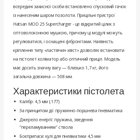
всередині захисної скоби встановлено спусковий гачок
із нанесеним шаром позолоти. Прицільні пристрої
Hatsan MOD 25 Supercharger - це відкритий цілик з
оптоволоконною мушкою, причому ці модулі можуть
регулюватися, і оснащені фібронітами. Наявність
кріплення типу «ластівчин хвіст» дозволяє встановити
на пістолет коліматор або оптичний приціл. Модель
має досить значну вагу — близько 1,7 кг, його
загальна довжина — 508 мм.
Характеристики пістолета
Калібр: 4,5 мм (.177)
За принципом дії: пружинно-поршнева пневматика
Джерело енергії: пружина, зведення
"переламуванням" ствола
Боєприпаси: кулі для пневматики 4,5 мм