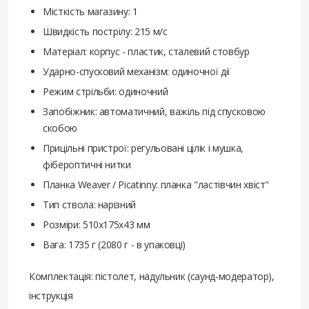
Місткість магазину: 1
Швидкість пострілу: 215 м/с
Матеріал: корпус - пластик, сталевий стовбур
Ударно-спусковий механізм: одиночної дії
Режим стрільби: одиночний
Запобіжник: автоматичний, важіль під спусковою
скобою
Прицільні пристрої: регульовані цілік і мушка,
фібероптичні нитки
Планка Weaver / Picatinny: планка "ластівчин хвіст"
Тип ствола: нарізний
Розміри: 510х175х43 мм
Вага: 1735 г (2080 г - в упаковці)
Комплектація: пістолет, надульник (саунд-модератор),
інструкція