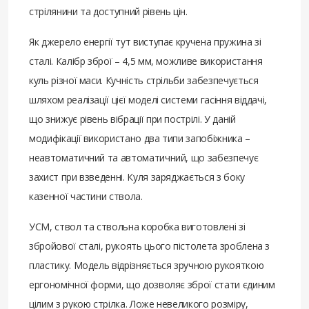
стрілянини та доступний рівень цін.
Як джерело енергії тут виступає кручена пружина зі
сталі. Калібр зброї – 4,5 мм, можливе використання
куль різної маси. Кучність стрільби забезпечується
шляхом реалізації цієї моделі системи гасіння віддачі,
що знижує рівень вібрації при пострілі. У даній
модифікації використано два типи запобіжника –
неавтоматичний та автоматичний, що забезпечує
захист при взведенні. Куля заряджається з боку
казенної частини ствола.
УСМ, ствол та ствольна коробка виготовлені зі
збройової сталі, рукоять цього пістолета зроблена з
пластику. Модель відрізняється зручною рукояткою
ергономічної форми, що дозволяє зброї стати єдиним
цілим з рукою стрілка. Ложе невеликого розміру,