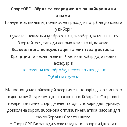
СпортОРГ - Зброя та спорядження за найкращими
цінами!
Плануєте активний відпочинок на природі й потрібна допомога
у виборі?
Шукаєте пневматичну зброю, СХП, Флобери, ММГ та інше?
Звертайтеся, завжди допоможемо та підкажемо!
Безкоштовна консультація та миттєва доставка!
Кращі ціни та чесна гарантія + великий вибір додаткових
аксесуарів!
Положення про обробку персональних даних
Публічна оферта
Ми пропонуємо найкращий асортимент товарів для активного
відпочинку й туризму з доставкою по всій Україні. Спортивні
товари, тактичне спорядження та одяг, товари для туризму,
дозволена зброя, збройова оптика, пневматика, засоби для
самооборони і багато іншого.
У СпортОРГ Ви завжди можете купити товар вигідно та в