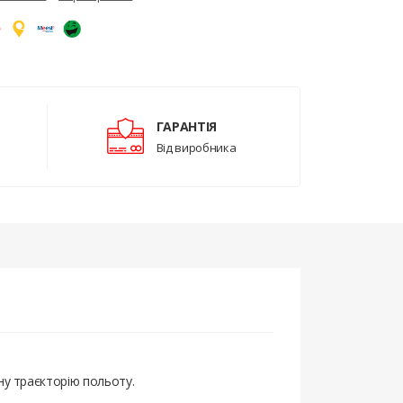
ГАРАНТІЯ
Від виробника
ну траєкторію польоту.