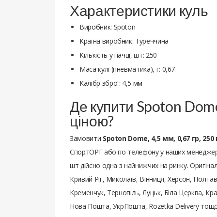
Характеристики куль
Виробник: Spoton
Країна виробник: Туреччина
Кількість у пачці, шт: 250
Маса кулі (пневматика), г: 0,67
Калібр зброї: 4,5 мм
Де купити Spoton Dome,
ціною?
Замовити
Spoton Dome, 4,5 мм, 0,67 гр, 250
СпортОРГ або по телефону у наших менеджерів.
шт дійсно одна з найнижчих на ринку. Оригіналь
Кривий Ріг, Миколаїв, Вінниця, Херсон, Полтав
Кременчук, Тернопіль, Луцьк, Біла Церква, Кра
Нова Пошта, УкрПошта, Rozetka Delivery тощо