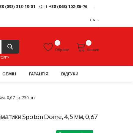
38 (093) 313-13-01
ОПТ
+38 (068) 102-36-76
UA
0
0
Обране
Кошик
ТОРГ™
ОБМІН
ГАРАНТІЯ
ВІДГУКИ
м, 0,67 гр, 250 шт
вматики Spoton Dome, 4,5 мм, 0,67