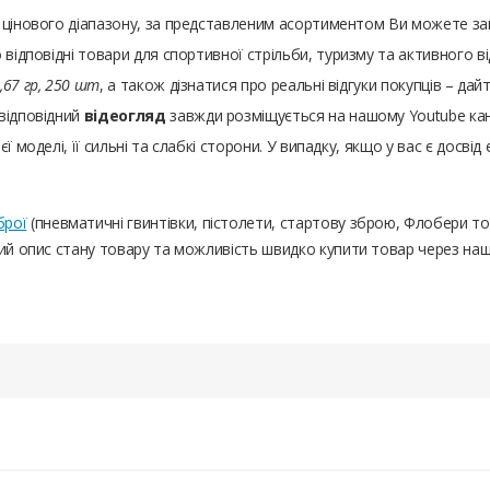
а цінового діапазону, за представленим асортиментом Ви можете з
 відповідні товари для спортивної стрільби, туризму та активного 
0,67 гр, 250 шт
, а також дізнатися про реальні відгуки покупців – д
відповідний
відеогляд
завжди розміщується на нашому Youtube канал
 моделі, її сильні та слабкі сторони. У випадку, якщо у вас є досвід
брої
(пневматичні гвинтівки, пістолети, стартову зброю, Флобери т
ний опис стану товару та можливість швидко купити товар через на