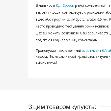
В наявності
Кулі Spoton
різної комплектації т
замовити додаткові аксесуари, розхідники або
відео або простий
огляд Spoton Dome, 4,5 мм, 
часто проводимо тестування різних новинок (
фахівці можуть розповісти Вам особливості цієї
поділіться будь ласка їм у коментарях.
Пропонуємо також великий
асортимент б/в з
нашому Телеграм-каналі. Кращі ціни, актуаль
всіх новинок!
З цим товаром купують: