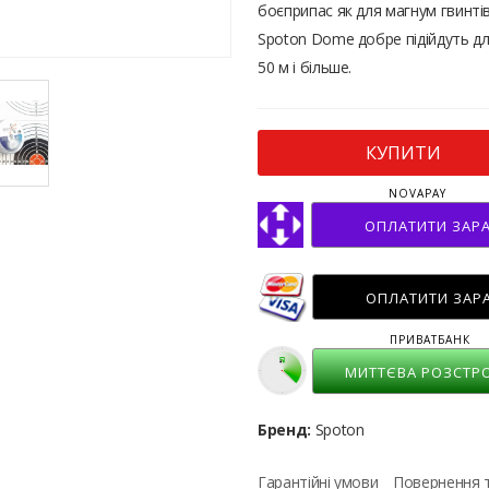
боєприпас як для магнум гвинтів
Spoton Dome добре підійдуть для
50 м і більше.
КУПИТИ
NOVAPAY
ОПЛАТИТИ ЗАР
ОПЛАТИТИ ЗАР
ПРИВАТБАНК
МИТТЄВА РОЗСТР
Бренд:
Spoton
Гарантійні умови
Повернення 