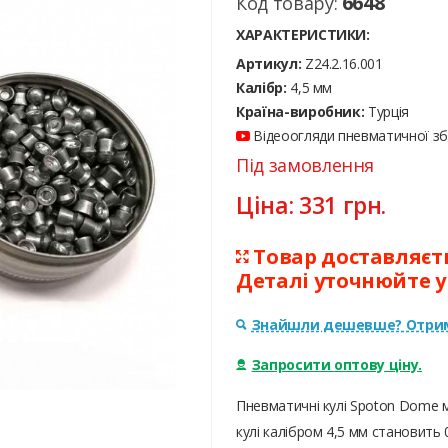
6648
Код товару:
ХАРАКТЕРИСТИКИ:
Артикул:
Z24.2.16.001
Калібр:
4,5 мм
Країна-виробник:
Турція
Відеоогляди пневматичної збр
Під замовлення
Ціна:
331
грн.
Товар доставляєтьс
Деталі уточнюйте 
Знайшли дешевше? Отрим
Запросити оптову ціну.
Пневматичні кулі Spoton Dome м
кулі калібром 4,5 мм становить 