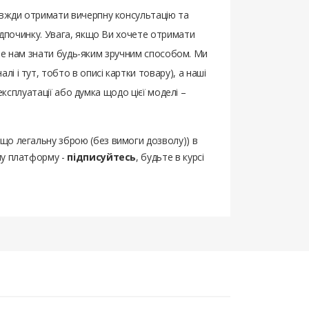
авжди отримати вичерпну консультацію та
відпочинку. Увага, якщо Ви хочете отримати
айте нам знати будь-яким зручним способом. Ми
і і тут, тобто в описі картки товару), а наші
 експлуатації або думка щодо цієї моделі –
ощо легальну зброю (без вимоги дозволу)) в
шу платформу -
підписуйтесь
, будьте в курсі