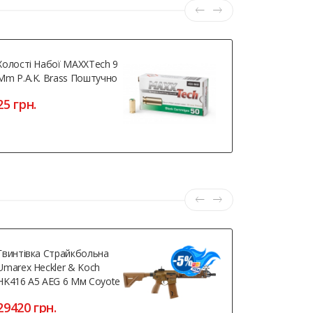
Холості Набої MAXXTech 9
Магазин Дл
Mm P.A.K. Brass Поштучно
Патронів С
25 грн.
870 грн.
Гвинтівка Страйкбольна
ASG Steyr 
Umarex Heckler & Koch
3234 грн
HK416 A5 AEG 6 Мм Coyote
29420 грн.