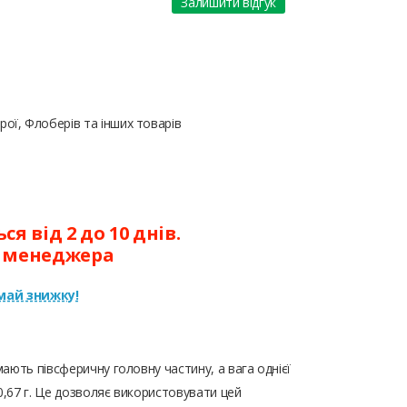
Залишити відгук
ої, Флоберів та інших товарів
я від 2 до 10 днів.
у менеджера
ай знижку!
ають півсферичну головну частину, а вага однієї
0,67 г. Це дозволяє використовувати цей