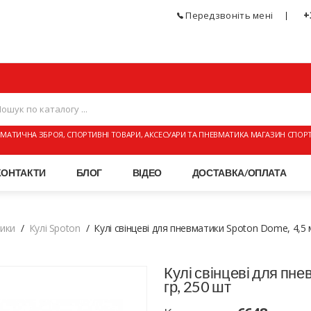
+
Передзвоніть мені
МАТИЧНА ЗБРОЯ, СПОРТИВНІ ТОВАРИ, АКСЕСУАРИ ТА ПНЕВМАТИКА МАГАЗИН СПОР
КОНТАКТИ
БЛОГ
ВІДЕО
ДОСТАВКА/ОПЛАТА
тики
Кулі Spoton
Кулі свінцеві для пневматики Spoton Dome, 4,5 м
Кулі свінцеві для пне
гр, 250 шт