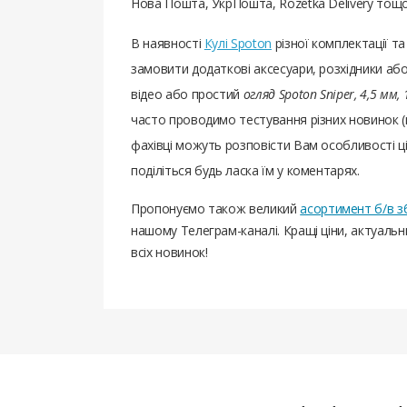
Нова Пошта, УкрПошта, Rozetka Delivery тощо
В наявності
Кулі Spoton
різної комплектації т
замовити додаткові аксесуари, розхідники або
відео або простий
огляд Spoton Sniper, 4,5 мм, 
часто проводимо тестування різних новинок (
фахівці можуть розповісти Вам особливості цієї
поділіться будь ласка їм у коментарях.
Пропонуємо також великий
асортимент б/в з
нашому Телеграм-каналі. Кращі ціни, актуаль
всіх новинок!