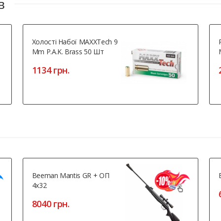
в
Холості Набої MAXXTech 9
Mm P.A.K. Brass 50 Шт
1134 грн.
Beeman Mantis GR + ОП
4x32
8040 грн.