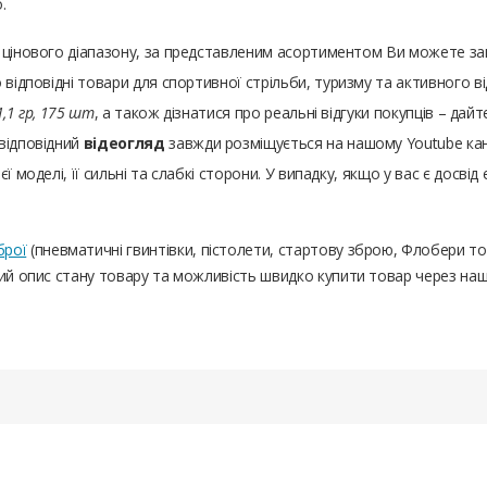
.
а цінового діапазону, за представленим асортиментом Ви можете з
 відповідні товари для спортивної стрільби, туризму та активного 
1,1 гр, 175 шт
, а також дізнатися про реальні відгуки покупців – да
відповідний
відеогляд
завжди розміщується на нашому Youtube канал
 моделі, її сильні та слабкі сторони. У випадку, якщо у вас є досвід
брої
(пневматичні гвинтівки, пістолети, стартову зброю, Флобери т
ний опис стану товару та можливість швидко купити товар через на