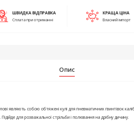
ШВИДКА ВІДПРАВКА
КРАЩА ЦІНА
Сплата при отриманні
Власний імпорт
Опис
оголові являють собою обтяжені кулі для пневматичних гвинтівок калі
 Підійде для розважальної стрільби і полювання на дрібну дичину.