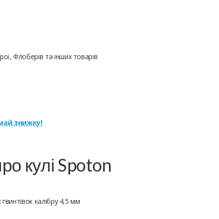
ої, Флоберів та інших товарів
ай знижку!
ро кулі Spoton
гвинтівок калібру 4,5 мм