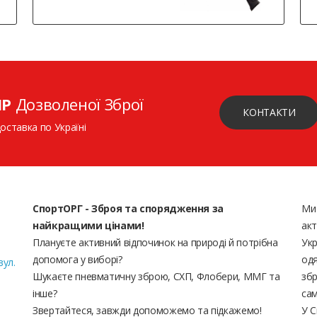
ІР
Дозволеної Зброї
КОНТАКТИ
доставка по Україні
СпортОРГ - Зброя та спорядження за
Ми
найкращими цінами!
акт
Плануєте активний відпочинок на природі й потрібна
Укр
допомога у виборі?
одя
вул.
Шукаєте пневматичну зброю, СХП, Флобери, ММГ та
збр
інше?
сам
Звертайтеся, завжди допоможемо та підкажемо!
У С