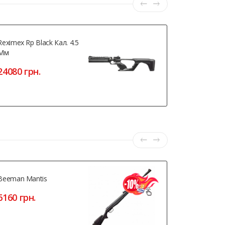
Reximex Rp Black Кал. 4.5
Safari (Саф
Мм
(рукоять П
24080 грн.
4799 грн
Beeman Mantis
ASG Steyr 
6160 грн.
3234 грн