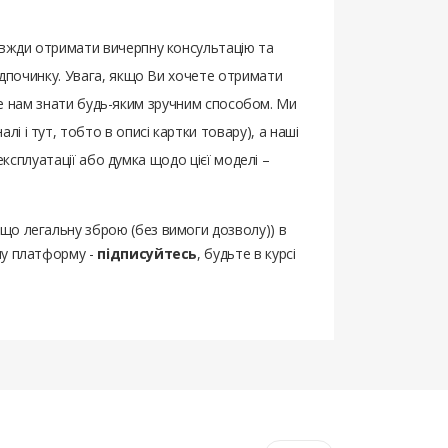
авжди отримати вичерпну консультацію та
відпочинку. Увага, якщо Ви хочете отримати
йте нам знати будь-яким зручним способом. Ми
і і тут, тобто в описі картки товару), а наші
 експлуатації або думка щодо цієї моделі –
ощо легальну зброю (без вимоги дозволу)) в
шу платформу -
підписуйтесь
, будьте в курсі