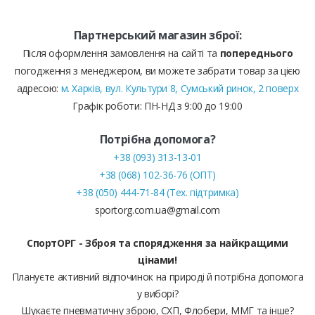
Партнерський магазин зброї:
Після оформлення замовлення на сайті та
попереднього
погодження з менеджером, ви можете забрати товар за цією
адресою:
м. Харків, вул. Культури 8, Сумський ринок, 2 поверх
Графік роботи: ПН-НД з 9:00 до 19:00
Потрібна допомога?
+38 (093) 313-13-01
+38 (068) 102-36-76 (ОПТ)
+38 (050) 444-71-84 (Тех. підтримка)
sportorg.com.ua@gmail.com
СпортОРГ - Зброя та спорядження за найкращими
цінами!
Плануєте активний відпочинок на природі й потрібна допомога
у виборі?
Шукаєте пневматичну зброю, СХП, Флобери, ММГ та інше?