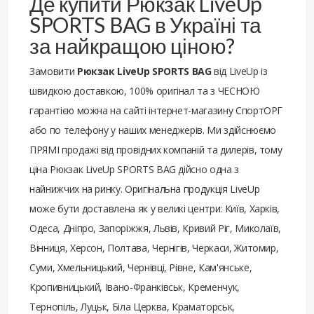
Де купити Рюкзак LiveUp
SPORTS BAG в Україні та
за найкращою ціною?
Замовити
Рюкзак LiveUp SPORTS BAG
від LiveUp із
швидкою доставкою, 100% оригінал та з ЧЕСНОЮ
гарантією можна на сайті інтернет-магазину СпортОРГ
або по телефону у наших менеджерів. Ми здійснюємо
ПРЯМІ продажі від провідних компаній та дилерів, тому
ціна Рюкзак LiveUp SPORTS BAG дійсно одна з
найнижчих на ринку. Оригінальна продукція LiveUp
може бути доставлена ​​як у великі центри: Київ, Харків,
Одеса, Дніпро, Запоріжжя, Львів, Кривий Ріг, Миколаїв,
Вінниця, Херсон, Полтава, Чернігів, Черкаси, Житомир,
Суми, Хмельницький, Чернівці, Рівне, Кам'янське,
Кропивницький, Івано-Франківськ, Кременчук,
Тернопіль, Луцьк, Біла Церква, Краматорськ,