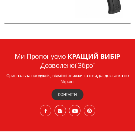
Ми Пропонуємо
КРАЩИЙ ВИБІР
Дозволеної Зброї
Оригінальна продукція, відмінні знижки та швидка доставка по
Україні
КОНТАКТИ