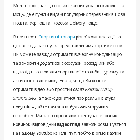
Мелітополь, так і до інших славних українських міст та
місць, де є пункти видачі популярних перевізників Нова
Пошта, УкрПошта, Rozetka Delivery тощо.
В наявності
Спортивні товари
різної комплектації та
цінового діапазону, за представленим асортиментом
Ви можете завжди отримати вичерпну консультацію
та замовити додаткові аксесуари, розхідники або
відповідні товари для спортивної стрільби, туризму та
активного відпочинку. Увага, якщо Ви хочете
отримати відео або простий
огляд Рюкзак LiveUp
SPORTS BAG
, а також дізнатися про реальні відгуки
покупців – дайте нам знати будь-яким зручним
способом. Ми часто проводимо тестування різних
новинок (відповідний
відеогляд
завжди розміщується
на нашому Youtube каналі і тут, тобто в описі картки