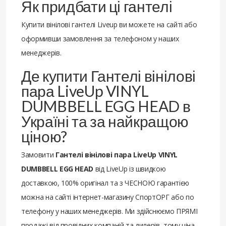
Як придбати ці гантелі
Купити вінілові гантелі Liveup ви можете на сайті або
оформивши замовлення за телефоном у наших
менеджерів.
Де купити Гантелі вінілові
пара LiveUp VINYL
DUMBBELL EGG HEAD в
Україні та за найкращою
ціною?
Замовити
Гантелі вінілові пара LiveUp VINYL
DUMBBELL EGG HEAD
від LiveUp із швидкою
доставкою, 100% оригінал та з ЧЕСНОЮ гарантією
можна на сайті інтернет-магазину СпортОРГ або по
телефону у наших менеджерів. Ми здійснюємо ПРЯМІ
продажі від провідних компаній та дилерів, тому ціна