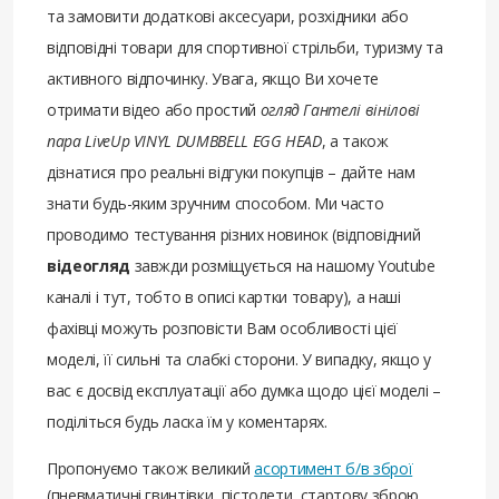
та замовити додаткові аксесуари, розхідники або
відповідні товари для спортивної стрільби, туризму та
активного відпочинку. Увага, якщо Ви хочете
отримати відео або простий
огляд Гантелі вінілові
пара LiveUp VINYL DUMBBELL EGG HEAD
, а також
дізнатися про реальні відгуки покупців – дайте нам
знати будь-яким зручним способом. Ми часто
проводимо тестування різних новинок (відповідний
відеогляд
завжди розміщується на нашому Youtube
каналі і тут, тобто в описі картки товару), а наші
фахівці можуть розповісти Вам особливості цієї
моделі, її сильні та слабкі сторони. У випадку, якщо у
вас є досвід експлуатації або думка щодо цієї моделі –
поділіться будь ласка їм у коментарях.
Пропонуємо також великий
асортимент б/в зброї
(пневматичні гвинтівки, пістолети, стартову зброю,