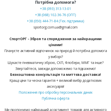
Потрібна допомога?
+38 (093) 313-13-01
+38 (068) 102-36-76 (ОПТ)
+38 (050) 444-71-84 (Тех. підтримка)
sportorg.com.ua@gmail.com
СпортОРГ - Зброя та спорядження за найкращими
цінами!
Плануєте активний відпочинок на природі й потрібна допомога
у виборі?
Шукаєте пневматичну зброю, СХП, Флобери, ММГ та інше?
Звертайтеся, завжди допоможемо та підкажемо!
Безкоштовна консультація та миттєва доставка!
Кращі ціни та чесна гарантія + великий вибір додаткових
аксесуарів!
Положення про обробку персональних даних
Публічна оферта
Ми пропонуємо найкращий асортимент товарів для активного