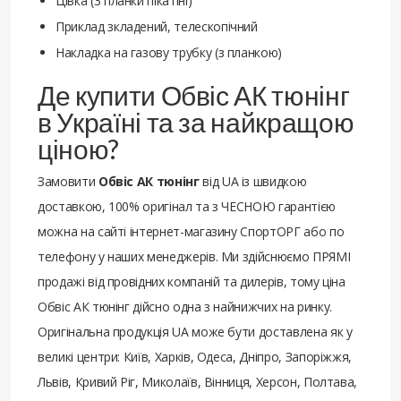
Цівка (3 планки пікатіні)
Приклад зкладений, телескопічний
Накладка на газову трубку (з планкою)
Де купити Обвіс АК тюнінг
в Україні та за найкращою
ціною?
Замовити
Обвіс АК тюнінг
від UA із швидкою
доставкою, 100% оригінал та з ЧЕСНОЮ гарантією
можна на сайті інтернет-магазину СпортОРГ або по
телефону у наших менеджерів. Ми здійснюємо ПРЯМІ
продажі від провідних компаній та дилерів, тому ціна
Обвіс АК тюнінг дійсно одна з найнижчих на ринку.
Оригінальна продукція UA може бути доставлена ​​як у
великі центри: Київ, Харків, Одеса, Дніпро, Запоріжжя,
Львів, Кривий Ріг, Миколаїв, Вінниця, Херсон, Полтава,