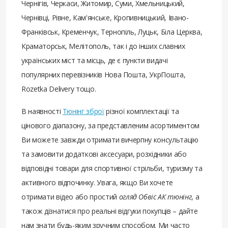
Чернігів, Черкаси, Житомир, Суми, Хмельницький,
Чернівці, Рівне, Кам'янське, Кропивницький, Івано-
Франківськ, Кременчук, Тернопіль, Луцьк, Біла Церква,
Краматорськ, Мелітополь, так і до інших славних
українських міст та місць, де є пункти видачі
популярних перевізників Нова Пошта, УкрПошта,
Rozetka Delivery тощо.
В наявності
Тюнінг зброї
різної комплектації та
цінового діапазону, за представленим асортиментом
Ви можете завжди отримати вичерпну консультацію
та замовити додаткові аксесуари, розхідники або
відповідні товари для спортивної стрільби, туризму та
активного відпочинку. Увага, якщо Ви хочете
отримати відео або простий
огляд Обвіс АК тюнінг
, а
також дізнатися про реальні відгуки покупців – дайте
нам знати будь-яким зручним способом. Ми часто