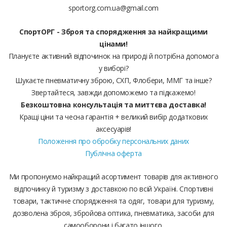
sportorg.com.ua@gmail.com
СпортОРГ - Зброя та спорядження за найкращими
цінами!
Плануєте активний відпочинок на природі й потрібна допомога
у виборі?
Шукаєте пневматичну зброю, СХП, Флобери, ММГ та інше?
Звертайтеся, завжди допоможемо та підкажемо!
Безкоштовна консультація та миттєва доставка!
Кращі ціни та чесна гарантія + великий вибір додаткових
аксесуарів!
Положення про обробку персональних даних
Публічна оферта
Ми пропонуємо найкращий асортимент товарів для активного
відпочинку й туризму з доставкою по всій Україні. Спортивні
товари, тактичне спорядження та одяг, товари для туризму,
дозволена зброя, збройова оптика, пневматика, засоби для
самооборони і багато іншого.