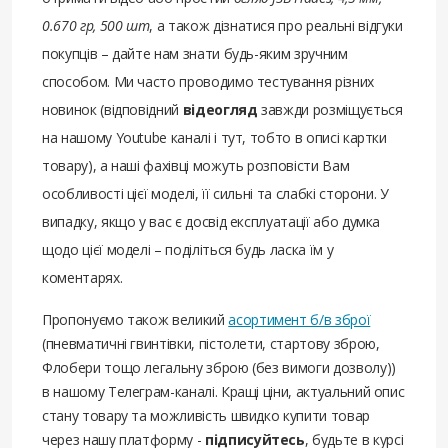
0.670 гр, 500 шт
, а також дізнатися про реальні відгуки
покупців – дайте нам знати будь-яким зручним
способом. Ми часто проводимо тестування різних
новинок (відповідний
відеогляд
завжди розміщується
на нашому Youtube каналі і тут, тобто в описі картки
товару), а наші фахівці можуть розповісти Вам
особливості цієї моделі, її сильні та слабкі сторони. У
випадку, якщо у вас є досвід експлуатації або думка
щодо цієї моделі – поділіться будь ласка їм у
коментарях.
Пропонуємо також великий
асортимент б/в зброї
(пневматичні гвинтівки, пістолети, стартову зброю,
Флобери тощо легальну зброю (без вимоги дозволу))
в нашому Телеграм-каналі. Кращі ціни, актуальний опис
стану товару та можливість швидко купити товар
через нашу платформу -
підписуйтесь
, будьте в курсі