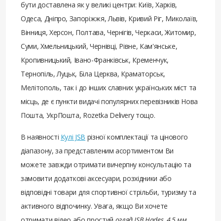
бути доставлена ​​як у великі центри: Київ, Харків,
Одеса, Дніпро, Запоріжжя, Львів, Кривий Ріг, Миколаїв,
Вінниця, Херсон, Полтава, Чернігів, Черкаси, Житомир,
Суми, Хмельницький, Чернівці, Рівне, Кам'янське,
Кропивницький, Івано-Франківськ, Кременчук,
Тернопіль, Луцьк, Біла Церква, Краматорськ,
Мелітополь, так і до інших славних українських міст та
місць, де є пункти видачі популярних перевізників Нова
Пошта, УкрПошта, Rozetka Delivery тощо.
В наявності
Кулі JSB
різної комплектації та цінового
діапазону, за представленим асортиментом Ви
можете завжди отримати вичерпну консультацію та
замовити додаткові аксесуари, розхідники або
відповідні товари для спортивної стрільби, туризму та
активного відпочинку. Увага, якщо Ви хочете
отримати відео або простий
огляд JSB Hades, 4,5 мм,