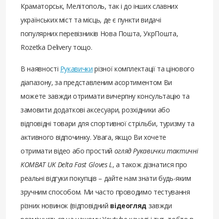
Краматорськ, Мелітополь, так і до інших славних
українських міст та місць, де є пункти видачі
популярних перевізників Нова Пошта, УкрПошта,
Rozetka Delivery тощо.
В наявності
Рукавички
різної комплектації та цінового
діапазону, за представленим асортиментом Ви
можете завжди отримати вичерпну консультацію та
замовити додаткові аксесуари, розхідники або
відповідні товари для спортивної стрільби, туризму та
активного відпочинку. Увага, якщо Ви хочете
отримати відео або простий
огляд Рукавички тактичні
KOMBAT UK Delta Fast Gloves L
, а також дізнатися про
реальні відгуки покупців – дайте нам знати будь-яким
зручним способом. Ми часто проводимо тестування
різних новинок (відповідний
відеогляд
завжди