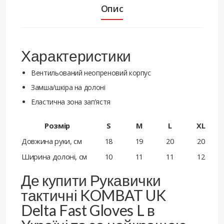
Опис
Характеристики
Вентильований неопреновий корпус
Замша/шкіра на долоні
Еластична зона зап’ястя
Розмір
S
M
L
XL
Довжина руки, см
18
19
20
20
Ширина долоні, см
10
11
11
12
Де купити Рукавички
тактичні KOMBAT UK
Delta Fast Gloves L в