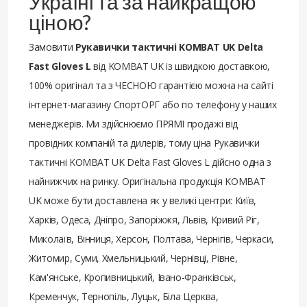
Україні та за найкращою
ціною?
Замовити
Рукавички тактичні KOMBAT UK Delta
Fast Gloves L
від KOMBAT UK із швидкою доставкою,
100% оригінал та з ЧЕСНОЮ гарантією можна на сайті
інтернет-магазину СпортОРГ або по телефону у наших
менеджерів. Ми здійснюємо ПРЯМІ продажі від
провідних компаній та дилерів, тому ціна Рукавички
тактичні KOMBAT UK Delta Fast Gloves L дійсно одна з
найнижчих на ринку. Оригінальна продукція KOMBAT
UK може бути доставлена ​​як у великі центри: Київ,
Харків, Одеса, Дніпро, Запоріжжя, Львів, Кривий Ріг,
Миколаїв, Вінниця, Херсон, Полтава, Чернігів, Черкаси,
Житомир, Суми, Хмельницький, Чернівці, Рівне,
Кам'янське, Кропивницький, Івано-Франківськ,
Кременчук, Тернопіль, Луцьк, Біла Церква,