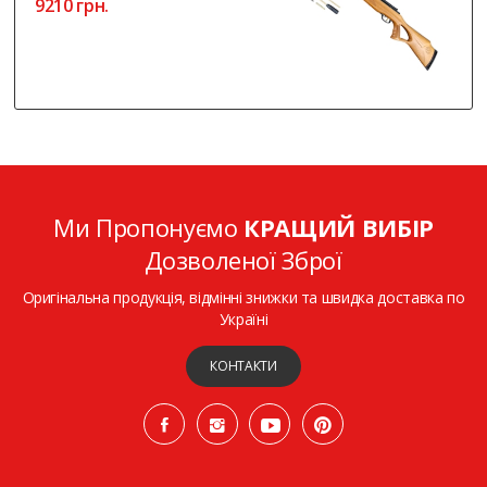
9210 грн.
Ми Пропонуємо
КРАЩИЙ ВИБІР
Дозволеної Зброї
Оригінальна продукція, відмінні знижки та швидка доставка по
Україні
КОНТАКТИ