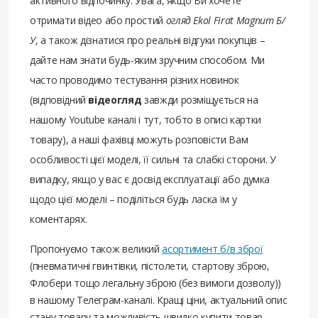
активного відпочинку. Увага, якщо Ви хочете
отримати відео або простий
огляд Ekol Firat Magnum Б/
У
, а також дізнатися про реальні відгуки покупців –
дайте нам знати будь-яким зручним способом. Ми
часто проводимо тестування різних новинок
(відповідний
відеогляд
завжди розміщується на
нашому Youtube каналі і тут, тобто в описі картки
товару), а наші фахівці можуть розповісти Вам
особливості цієї моделі, її сильні та слабкі сторони. У
випадку, якщо у вас є досвід експлуатації або думка
щодо цієї моделі – поділіться будь ласка їм у
коментарях.
Пропонуємо також великий
асортимент б/в зброї
(пневматичні гвинтівки, пістолети, стартову зброю,
Флобери тощо легальну зброю (без вимоги дозволу))
в нашому Телеграм-каналі. Кращі ціни, актуальний опис
стану товару та можливість швидко купити товар