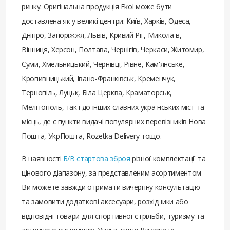
ринку. Оригінальна продукція Ekol може бути
доставлена ​​як у великі центри: Київ, Харків, Одеса,
Дніпро, Запоріжжя, Львів, Кривий Ріг, Миколаїв,
Вінниця, Херсон, Полтава, Чернігів, Черкаси, Житомир,
Суми, Хмельницький, Чернівці, Рівне, Кам'янське,
Кропивницький, Івано-Франківськ, Кременчук,
Тернопіль, Луцьк, Біла Церква, Краматорськ,
Мелітополь, так і до інших славних українських міст та
місць, де є пункти видачі популярних перевізників Нова
Пошта, УкрПошта, Rozetka Delivery тощо.
В наявності
Б/В стартова зброя
різної комплектації та
цінового діапазону, за представленим асортиментом
Ви можете завжди отримати вичерпну консультацію
та замовити додаткові аксесуари, розхідники або
відповідні товари для спортивної стрільби, туризму та