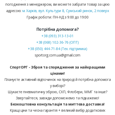
погодження з менеджером, ви можете забрати товар за цією
адресою:
м. Харків, вул. Культури 8, Сумський ринок, 2 поверх
Графік роботи: ПН-НД з 9:00 до 19:00
Потрібна допомога?
+38 (093) 313-13-01
+38 (068) 102-36-76 (ОПТ)
+38 (050) 444-71-84 (Тех. підтримка)
sportorg.com.ua@gmail.com
СпортОРГ - Зброя та спорядження за найкращими
цінами!
Плануєте активний відпочинок на природі й потрібна допомога
у виборі?
Шукаєте пневматичну зброю, СХП, Флобери, ММГ та інше?
Звертайтеся, завжди допоможемо та підкажемо!
Безкоштовна консультація та миттєва доставка!
Кращі ціни та чесна гарантія + великий вибір додаткових