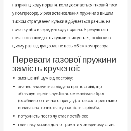
наприкінці ходу поршня, коли досягається піковий тиск
у компресорі). У разі встановлення пружини з вищим
тиском страгування кульки відбувається раніше, на
початку або в середині ходу поршня. У результаті
початкова швидкість кульки знижується, оскільки в
цьому разі відпрацював не весь об'єм компресора.
Переваги газової пружини
замість крученої:
зменшений шум від пострілу;
значно знижується віддача при пострілі, що
збільшує термін служби всіх механізмів зброї
(особливо оптичного прицілу), а також сприятливо
впливає на точність і купчастість стрільби;
потужність пострілу стає постійною;
гвинтівку можна довго тримати у зведеному стані.