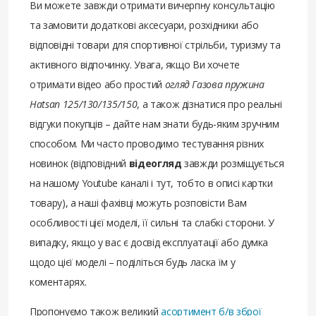
Ви можете завжди отримати вичерпну консультацію
та замовити додаткові аксесуари, розхідники або
відповідні товари для спортивної стрільби, туризму та
активного відпочинку. Увага, якщо Ви хочете
отримати відео або простий
огляд Газова пружина
Hatsan 125/130/135/150
, а також дізнатися про реальні
відгуки покупців – дайте нам знати будь-яким зручним
способом. Ми часто проводимо тестування різних
новинок (відповідний
відеогляд
завжди розміщується
на нашому Youtube каналі і тут, тобто в описі картки
товару), а наші фахівці можуть розповісти Вам
особливості цієї моделі, її сильні та слабкі сторони. У
випадку, якщо у вас є досвід експлуатації або думка
щодо цієї моделі – поділіться будь ласка їм у
коментарях.
Пропонуємо також великий
асортимент б/в зброї