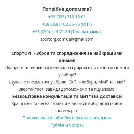
Потрібна допомога?
+38 (093) 313-13-01
+38 (068) 102-36-76 (ОПТ)
+38 (050) 444-71-84 (Тех. підтримка)
sportorg.com.ua@gmail.com
СпортОРГ - Зброя та спорядження за найкращими
цінами!
Плануєте активний відпочинок на природі й потрібна допомога
у виборі?
Шукаєте пневматичну зброю, СХП, Флобери, ММГ та інше?
Звертайтеся, завжди допоможемо та підкажемо!
Безкоштовна консультація та миттєва доставка!
Кращі ціни та чесна гарантія + великий вибір додаткових
аксесуарів!
Положення про обробку персональних даних
Публічна оферта