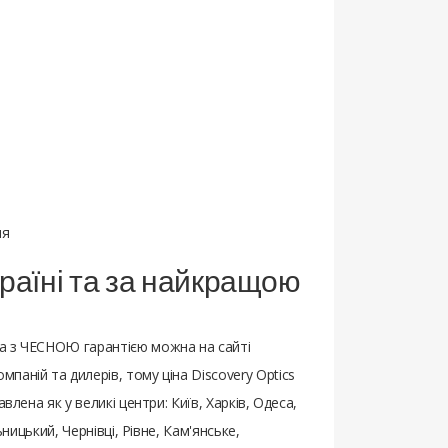
ня
країні та за найкращою
 та з ЧЕСНОЮ гарантією можна на сайті
аній та дилерів, тому ціна Discovery Optics
ена ​​як у великі центри: Київ, Харків, Одеса,
ницький, Чернівці, Рівне, Кам'янське,