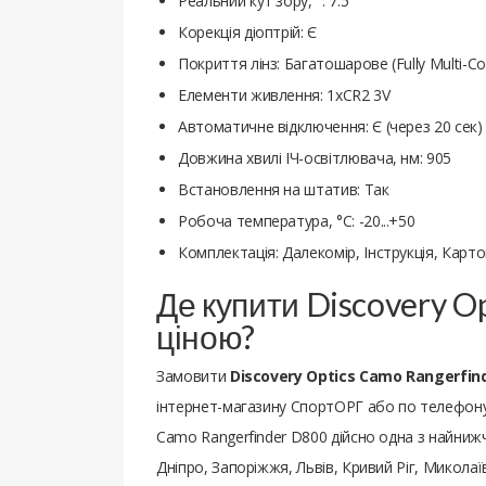
Реальний кут зору, °: 7.5
Корекція діоптрій: Є
Покриття лінз: Багатошарове (Fully Multi-Co
Елементи живлення: 1xCR2 3V
Автоматичне відключення: Є (через 20 сек)
Довжина хвилі ІЧ-освітлювача, нм: 905
Встановлення на штатив: Так
Робоча температура, °C: -20...+50
Комплектація: Далекомір, Інструкція, Карт
Де купити Discovery O
ціною?
Замовити
Discovery Optics Camo Rangerfin
інтернет-магазину СпортОРГ або по телефону у
Camo Rangerfinder D800 дійсно одна з найнижчих
Дніпро, Запоріжжя, Львів, Кривий Ріг, Миколаї