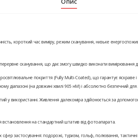
Опис
очність, короткий час виміру, режим сканування, низьке енергоспо
перервне сканування, що дає змогу швидко виконати вимірювання дл
освітлювальне покриття (Fully Multi-Coated), що гарантує яскраве і
му діапазоні (на довжині хвилі 905 нМ) і абсолютно безпечний для
остий у використанні. Живлення далекоміра здійснюється за допомого
ля встановлення на стандартний штатив від фотоапарата.
сфер застосування: подорожі, туризм, гольф, полювання, тактичні о