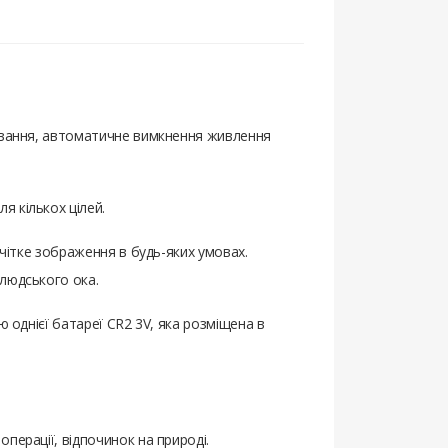
живання, автоматичне вимкнення живлення
я кількох цілей.
 чітке зображення в будь-яких умовах.
 людського ока.
ю однієї батареї CR2 3V, яка розміщена в
перації, відпочинок на природі.