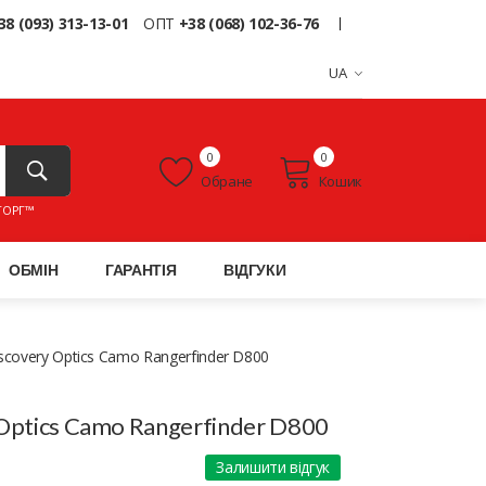
38 (093) 313-13-01
ОПТ
+38 (068) 102-36-76
UA
0
0
Обране
Кошик
ТОРГ™
ОБМІН
ГАРАНТІЯ
ВІДГУКИ
scovery Optics Camo Rangerfinder D800
Optics Camo Rangerfinder D800
Залишити відгук