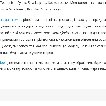
ернопіль, Луцьк, Біла Церква, Краматорськ, Мелітополь, так і до інш
ошта, УкрПошта, Rozetka Delivery тощо.
 та далекоміри
різної комплектації та цінового діапазону, за пред
одаткові аксесуари, розхідники або відповідні товари для спортивн
ростий
огляд Discovery Optics Camo Rangerfinder D800
, а також дізнатис
 проводимо тестування різних новинок (відповідний
відеогляд
завж
вці можуть розповісти Вам особливості цієї моделі, її сильні та слабк
іліться будь ласка їм у коментарях.
брої
(пневматичні гвинтівки, пістолети, стартову зброю, Флобери т
ний опис стану товару та можливість швидко купити товар через на