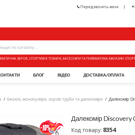
+
Передзвоніть мені
МАТИЧНА ЗБРОЯ, СПОРТИВНІ ТОВАРИ, АКСЕСУАРИ ТА ПНЕВМАТИКА МАГАЗИН СПОР
КОНТАКТИ
БЛОГ
ВІДЕО
ДОСТАВКА/ОПЛАТА
а
Біноклі, монокуляри, зорові труби та далекоміри
Далекомір Di
Далекомір Discovery 
8354
Код товару: