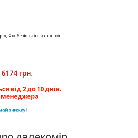
ої, Флоберів та інших товарів
:
6174
грн.
я від 2 до 10 днів.
у менеджера
ай знижку!
про далекомір