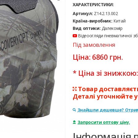
ХАРАКТЕРИСТИКИ:
Артикул:
Z14.2.13.002
Країна-виробник:
Китай
Вид оптики:
Далекомір
Відеоогляди пневматичної збр
Під замовлення
Ціна:
6860
грн.
* Ціна зі знижкою
Товар доставляєтьс
Деталі уточнюйте 
Знайшли дешевше? Отрим
Запросити оптову ціну.
Інформація 