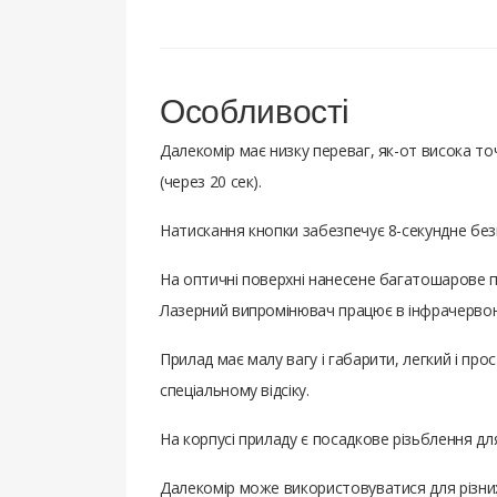
Особливості
Далекомір має низку переваг, як-от висока т
(через 20 сек).
Натискання кнопки забезпечує 8-секундне без
На оптичні поверхні нанесене багатошарове пр
Лазерний випромінювач працює в інфрачервоно
Прилад має малу вагу і габарити, легкий і пр
спеціальному відсіку.
На корпусі приладу є посадкове різьблення д
Далекомір може використовуватися для різних 