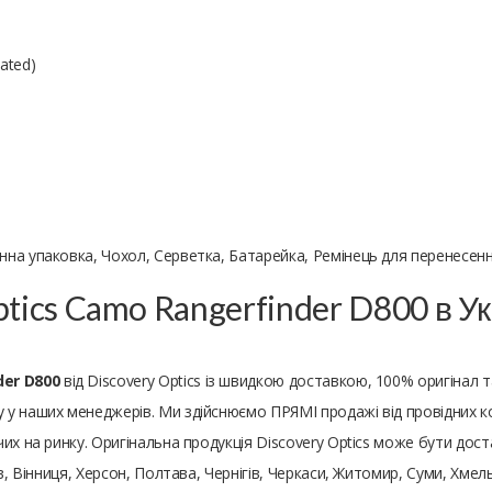
ated)
онна упаковка, Чохол, Серветка, Батарейка, Ремінець для перенесен
ptics Camo Rangerfinder D800 в У
der D800
від Discovery Optics із швидкою доставкою, 100% оригінал
 наших менеджерів. Ми здійснюємо ПРЯМІ продажі від провідних комп
 на ринку. Оригінальна продукція Discovery Optics може бути доставл
в, Вінниця, Херсон, Полтава, Чернігів, Черкаси, Житомир, Суми, Хмель