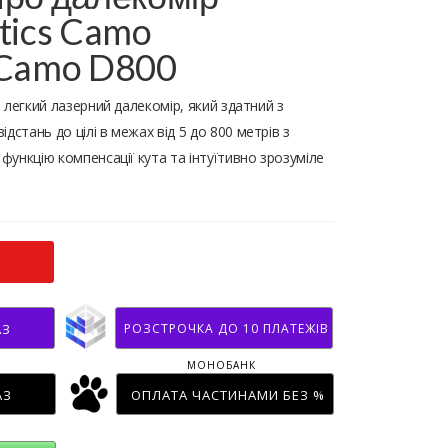
tics Camo
 Camo D800
і легкий лазерний далекомір, який здатний з
дстань до цілі в межах від 5 до 800 метрів з
 функцію компенсації кута та інтуїтивно зрозуміле
РОЗСТРОЧКА ДО 10 ПЛАТЕЖІВ
АЗ
МОНОБАНК
АЗ
ОПЛАТА ЧАСТИНАМИ БЕЗ %