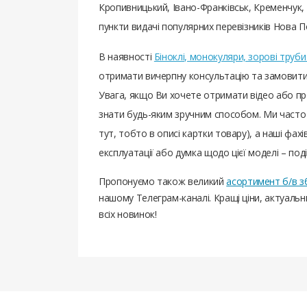
Кропивницький, Івано-Франківськ, Кременчук, Т
пункти видачі популярних перевізників Нова П
В наявності
Біноклі, монокуляри, зорові труби
отримати вичерпну консультацію та замовити д
Увага, якщо Ви хочете отримати відео або п
знати будь-яким зручним способом. Ми часто
тут, тобто в описі картки товару), а наші фахі
експлуатації або думка щодо цієї моделі – под
Пропонуємо також великий
асортимент б/в з
нашому Телеграм-каналі. Кращі ціни, актуаль
всіх новинок!