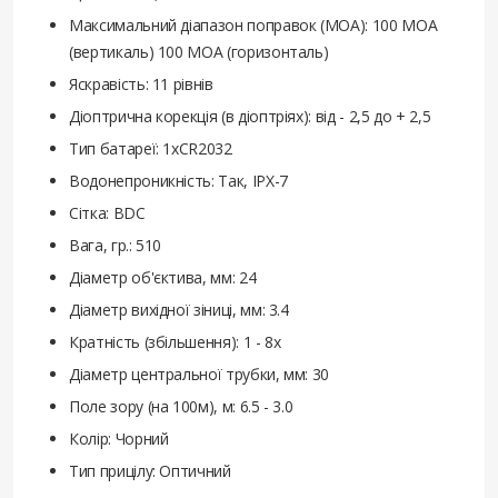
Максимальний діапазон поправок (MOA): 100 MOA
(вертикаль) 100 MOA (горизонталь)
Яскравість: 11 рівнів
Діоптрична корекція (в діоптріях): від - 2,5 до + 2,5
Тип батареї: 1хCR2032
Водонепроникність: Так, IPX-7
Сітка: BDC
Вага, гр.: 510
Діаметр об'єктива, мм: 24
Діаметр вихідної зіниці, мм: 3.4
Кратність (збільшення): 1 - 8х
Діаметр центральної трубки, мм: 30
Поле зору (на 100м), м: 6.5 - 3.0
Колір: Чорний
Тип прицілу: Оптичний