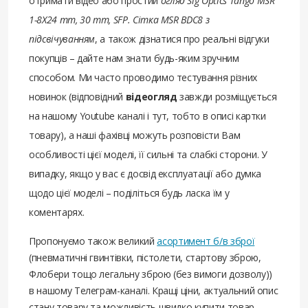
отримати відео або простий
огляд Sig Optics Tango MSR
1-8X24 mm, 30 mm, SFP. Сітка MSR BDC8 з
підсвічуванням
, а також дізнатися про реальні відгуки
покупців – дайте нам знати будь-яким зручним
способом. Ми часто проводимо тестування різних
новинок (відповідний
відеогляд
завжди розміщується
на нашому Youtube каналі і тут, тобто в описі картки
товару), а наші фахівці можуть розповісти Вам
особливості цієї моделі, її сильні та слабкі сторони. У
випадку, якщо у вас є досвід експлуатації або думка
щодо цієї моделі – поділіться будь ласка їм у
коментарях.
Пропонуємо також великий
асортимент б/в зброї
(пневматичні гвинтівки, пістолети, стартову зброю,
Флобери тощо легальну зброю (без вимоги дозволу))
в нашому Телеграм-каналі. Кращі ціни, актуальний опис
стану товару та можливість швидко купити товар