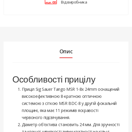
Від виробника
Опис
Особливості прицілу
Приціл Sig Sauer Tango MSR 1-8x 24mm оснащений
високоефективною 8-кратною оптичною
системою з сіткою MSR BDC-8 у другій фокальній
площині, яка має 11 режимів яскравості
червоного підсвічування.
Діаметр об'єктива становить 24 мм. Для зручності
та кращої швидкості зміни кратності на кільці