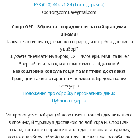
+38 (050) 444-71-84 (Тех. підтримка)
sportorg.com.ua@gmail.com
СпортОРГ - Зброя та спорядження за найкращими
цінами!
Плануєте активний відпочинок на природі й потрібна допомога
у виборі?
Шукаєте пневматичну зброю, СХП, Флобери, ММГ та інше?
Звертайтеся, завжди допоможемо та підкажемо!
Безкоштовна консультація та миттєва доставка!
Кращі ціни та чесна гарантія + великий вибір додаткових
аксесуарів!
Положення про обробку персональних даних
Публічна оферта
Ми пропонуємо найкращий асортимент товарів для активного
відпочинку й туризму з доставкою по всій Україні. Спортивні
товари, тактичне спорядження та одяг, товари для туризму,
дозволена зброя, збройова оптика, пневматика, засоби для