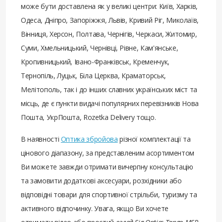
може бути доставлена ​​як у великі центри: Київ, Харків,
Одеса, Дніпро, Запоріжжя, Львів, Кривий Ріг, Миколаїв,
Вінниця, Херсон, Полтава, Чернігів, Черкаси, Житомир,
Суми, Хмельницький, Чернівці, Рівне, Кам'янське,
Кропивницький, Івано-Франківськ, Кременчук,
Тернопіль, Луцьк, Біла Церква, Краматорськ,
Мелітополь, так і до інших славних українських міст та
місць, де є пункти видачі популярних перевізників Нова
Пошта, УкрПошта, Rozetka Delivery тощо.
В наявності
Оптика збройова
різної комплектації та
цінового діапазону, за представленим асортиментом
Ви можете завжди отримати вичерпну консультацію
та замовити додаткові аксесуари, розхідники або
відповідні товари для спортивної стрільби, туризму та
активного відпочинку. Увага, якщо Ви хочете