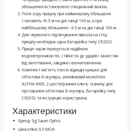
збільшення встановлено спеціальний важіль.
Поле зору прицілу при найменшому збільшенні
становить 41.5 м на дистанції 100 м, а при
найбільшому збільшенні - 6.5 м на дистанції 100 м.
Для червоного підсвічування півкола на сітці
прицілу необхідна одна батарейка типу CR2032.
Приціл характеризується надійною
водонепроникністю, стійкістю до ударів і захистом
від запотівання, завдяки газонаповненню.
Комплект містить плоскі відкидні кришки для
об'єктива й окуляра, алюмінієвий моноблок
ALPHA-MSR, 2 шестигранних ключі, тканину для
протирання об'єктива й окуляра, батарейку типу
CR2032 та інструкцію користувача.
Характеристики
Бренд: Sig Sauer Optics
Ціна кліка: 0,5 МОА