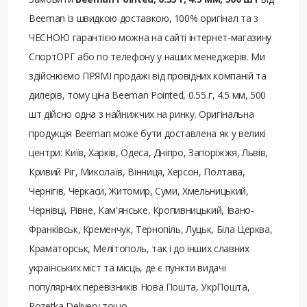
Beeman із швидкою доставкою, 100% оригінал та з
ЧЕСНОЮ гарантією можна на сайті інтернет-магазину
СпортОРГ або по телефону у наших менеджерів. Ми
здійснюємо ПРЯМІ продажі від провідних компаній та
дилерів, тому ціна Beeman Pointed, 0.55 г, 4.5 мм, 500
шт дійсно одна з найнижчих на ринку. Оригінальна
продукція Beeman може бути доставлена ​​як у великі
центри: Київ, Харків, Одеса, Дніпро, Запоріжжя, Львів,
Кривий Ріг, Миколаїв, Вінниця, Херсон, Полтава,
Чернігів, Черкаси, Житомир, Суми, Хмельницький,
Чернівці, Рівне, Кам'янське, Кропивницький, Івано-
Франківськ, Кременчук, Тернопіль, Луцьк, Біла Церква,
Краматорськ, Мелітополь, так і до інших славних
українських міст та місць, де є пункти видачі
популярних перевізників Нова Пошта, УкрПошта,
Rozetka Delivery тощо.