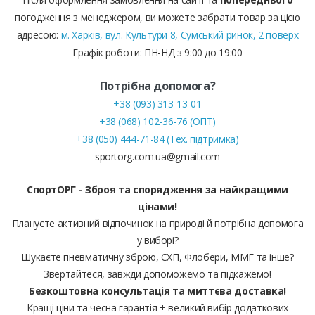
погодження з менеджером, ви можете забрати товар за цією
адресою:
м. Харків, вул. Культури 8, Сумський ринок, 2 поверх
Графік роботи: ПН-НД з 9:00 до 19:00
Потрібна допомога?
+38 (093) 313-13-01
+38 (068) 102-36-76 (ОПТ)
+38 (050) 444-71-84 (Тех. підтримка)
sportorg.com.ua@gmail.com
СпортОРГ - Зброя та спорядження за найкращими
цінами!
Плануєте активний відпочинок на природі й потрібна допомога
у виборі?
Шукаєте пневматичну зброю, СХП, Флобери, ММГ та інше?
Звертайтеся, завжди допоможемо та підкажемо!
Безкоштовна консультація та миттєва доставка!
Кращі ціни та чесна гарантія + великий вибір додаткових