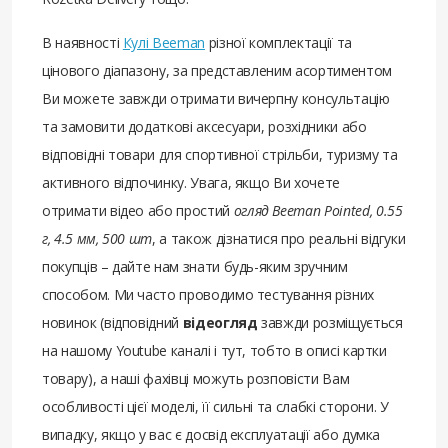
В наявності
Кулі Beeman
різної комплектації та
цінового діапазону, за представленим асортиментом
Ви можете завжди отримати вичерпну консультацію
та замовити додаткові аксесуари, розхідники або
відповідні товари для спортивної стрільби, туризму та
активного відпочинку. Увага, якщо Ви хочете
отримати відео або простий
огляд Beeman Pointed, 0.55
г, 4.5 мм, 500 шт
, а також дізнатися про реальні відгуки
покупців – дайте нам знати будь-яким зручним
способом. Ми часто проводимо тестування різних
новинок (відповідний
відеогляд
завжди розміщується
на нашому Youtube каналі і тут, тобто в описі картки
товару), а наші фахівці можуть розповісти Вам
особливості цієї моделі, її сильні та слабкі сторони. У
випадку, якщо у вас є досвід експлуатації або думка