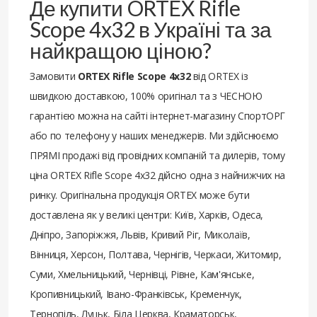
Де купити ORTEX Rifle
Scope 4x32 в Україні та за
найкращою ціною?
Замовити
ORTEX Rifle Scope 4x32
від ORTEX із
швидкою доставкою, 100% оригінал та з ЧЕСНОЮ
гарантією можна на сайті інтернет-магазину СпортОРГ
або по телефону у наших менеджерів. Ми здійснюємо
ПРЯМІ продажі від провідних компаній та дилерів, тому
ціна ORTEX Rifle Scope 4x32 дійсно одна з найнижчих на
ринку. Оригінальна продукція ORTEX може бути
доставлена ​​як у великі центри: Київ, Харків, Одеса,
Дніпро, Запоріжжя, Львів, Кривий Ріг, Миколаїв,
Вінниця, Херсон, Полтава, Чернігів, Черкаси, Житомир,
Суми, Хмельницький, Чернівці, Рівне, Кам'янське,
Кропивницький, Івано-Франківськ, Кременчук,
Тернопіль, Луцьк, Біла Церква, Краматорськ,