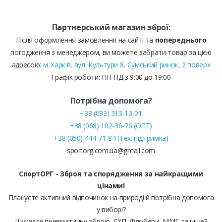
Партнерський магазин зброї:
Після оформлення замовлення на сайті та
попереднього
погодження з менеджером, ви можете забрати товар за цією
адресою:
м. Харків, вул. Культури 8, Сумський ринок, 2 поверх
Графік роботи: ПН-НД з 9:00 до 19:00
Потрібна допомога?
+38 (093) 313-13-01
+38 (068) 102-36-76 (ОПТ)
+38 (050) 444-71-84 (Тех. підтримка)
sportorg.com.ua@gmail.com
СпортОРГ - Зброя та спорядження за найкращими
цінами!
Плануєте активний відпочинок на природі й потрібна допомога
у виборі?
Шукаєте пневматичну зброю, СХП, Флобери, ММГ та інше?