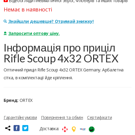
Відеоогляди пневматичної зброї, Флоберів та інших товарів
Немає в наявності
Знайшли дешевше? Отримай знижку!
Запросити оптову ціну.
Інформація про приціл
Rifle Scoup 4x32 ORTEX
Оптичний приціл Rifle Scoup 4x32 ORTEX Germany. Арбалетна
сітка, в комплектації йде кріплення.
Бренд:
ORTEX
Гарантійні умови
Повернення та обмін
Сертифікати
Доставка: