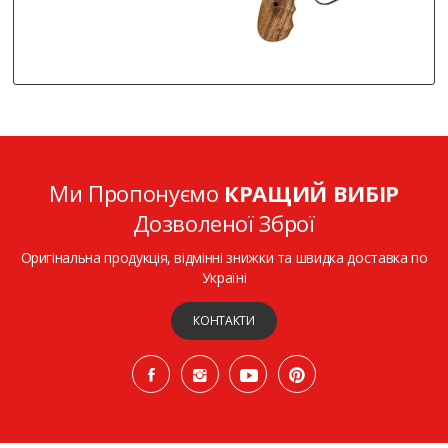
Ми Пропонуємо
КРАЩИЙ ВИБІР
Дозволеної Зброї
Оригінальна продукція, відмінні знижки та швидка доставка по
Україні
КОНТАКТИ