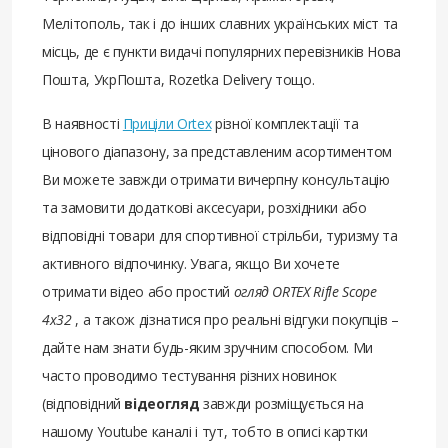
Мелітополь, так і до інших славних українських міст та
місць, де є пункти видачі популярних перевізників Нова
Пошта, УкрПошта, Rozetka Delivery тощо.
В наявності
Приціли Ortex
різної комплектації та
цінового діапазону, за представленим асортиментом
Ви можете завжди отримати вичерпну консультацію
та замовити додаткові аксесуари, розхідники або
відповідні товари для спортивної стрільби, туризму та
активного відпочинку. Увага, якщо Ви хочете
отримати відео або простий
огляд ORTEX Rifle Scope
4x32
, а також дізнатися про реальні відгуки покупців –
дайте нам знати будь-яким зручним способом. Ми
часто проводимо тестування різних новинок
(відповідний
відеогляд
завжди розміщується на
нашому Youtube каналі і тут, тобто в описі картки