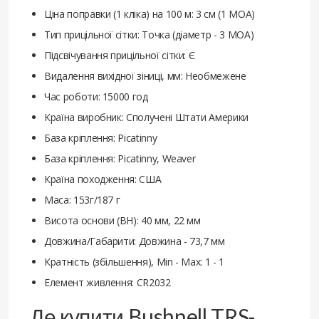
Ціна поправки (1 кліка) на 100 м: 3 см (1 MOA)
Тип прицільної сітки: Точка (діаметр - 3 MOA)
Підсвічування прицільної сітки: Є
Видалення вихідної зіниці, мм: Необмежене
Час роботи: 15000 год
Країна виробник: Сполучені Штати Америки
База кріплення: Picatinny
База кріплення: Picatinny, Weaver
Країна походження: США
Маса: 153г/187 г
Висота основи (BH): 40 мм, 22 мм
Довжина/Габарити: Довжина - 73,7 мм
Кратність (збільшення), Min - Max: 1 - 1
Елемент живлення: CR2032
Де купити Bushnell TRS-