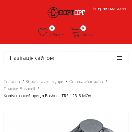
Інтернет магазин
0
0
Обране
Кошик
Навігація сайтом
Головна
Зброя та аксесуари
Оптика збройова
Приціли Bushnell
Коліматорний приціл Bushnell TRS-125. 3 МОА