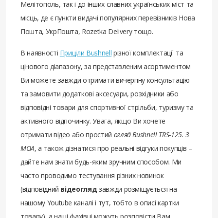
Мелітополь, так і до інших славних українських міст та
місць, де є пункти видачі популярних перевізників Нова
Пошта, УкрПошта, Rozetka Delivery тощо.
В наявності
Приціли Bushnell
різної комплектації та
цінового діапазону, за представленим асортиментом
Ви можете завжди отримати вичерпну консультацію
та замовити додаткові аксесуари, розхідники або
відповідні товари для спортивної стрільби, туризму та
активного відпочинку. Увага, якщо Ви хочете
отримати відео або простий
огляд Bushnell TRS-125. 3
МОА
, а також дізнатися про реальні відгуки покупців –
дайте нам знати будь-яким зручним способом. Ми
часто проводимо тестування різних новинок
(відповідний
відеогляд
завжди розміщується на
нашому Youtube каналі і тут, тобто в описі картки
товару), а наші фахівці можуть розповісти Вам