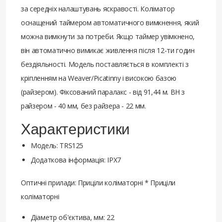
за середніх налаштувань яскравості. Коліматор
оснащений таймером автоматичного вимкнення, який
можна вимкнути за потреби. Якщо таймер увімкнено,
він автоматично вимикає живлення після 12-ти годин
бездіяльності. Модель поставляється в комплекті з
кріпленням на Weaver/Picatinny і високою базою
(райзером). Фіксований паралакс - від 91,44 м. ВН з
райзером - 40 мм, без райзера - 22 мм.
Характеристики
Модель: TRS125
Додаткова інформація: IPX7
Оптичні прилади: Приціли коліматорні * Приціли
коліматорні
Діаметр об'єктива, мм: 22