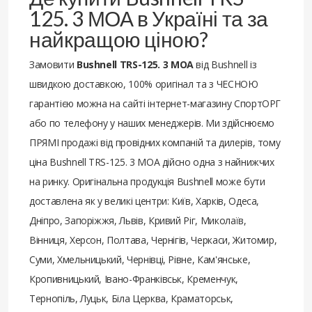
125. 3 МОА в Україні та за
найкращою ціною?
Замовити
Bushnell TRS-125. 3 МОА
від Bushnell із
швидкою доставкою, 100% оригінал та з ЧЕСНОЮ
гарантією можна на сайті інтернет-магазину СпортОРГ
або по телефону у наших менеджерів. Ми здійснюємо
ПРЯМІ продажі від провідних компаній та дилерів, тому
ціна Bushnell TRS-125. 3 МОА дійсно одна з найнижчих
на ринку. Оригінальна продукція Bushnell може бути
доставлена ​​як у великі центри: Київ, Харків, Одеса,
Дніпро, Запоріжжя, Львів, Кривий Ріг, Миколаїв,
Вінниця, Херсон, Полтава, Чернігів, Черкаси, Житомир,
Суми, Хмельницький, Чернівці, Рівне, Кам'янське,
Кропивницький, Івано-Франківськ, Кременчук,
Тернопіль, Луцьк, Біла Церква, Краматорськ,