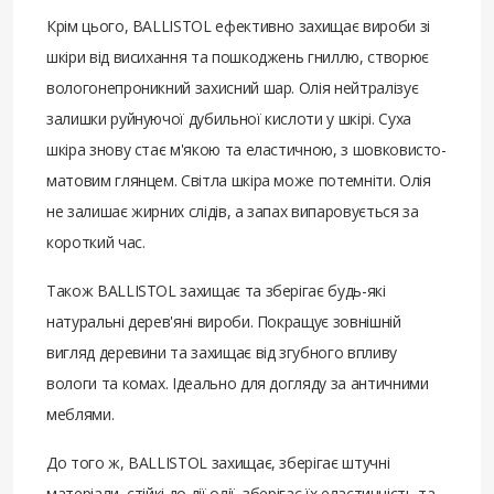
Крім цього, BALLISTOL ефективно захищає вироби зі
шкіри від висихання та пошкоджень гниллю, створює
вологонепроникний захисний шар. Олія нейтралізує
залишки руйнуючої дубильної кислоти у шкірі. Суха
шкіра знову стає м'якою та еластичною, з шовковисто-
матовим глянцем. Світла шкіра може потемніти. Олія
не залишає жирних слідів, а запах випаровується за
короткий час.
Також BALLISTOL захищає та зберігає будь-які
натуральні дерев'яні вироби. Покращує зовнішній
вигляд деревини та захищає від згубного впливу
вологи та комах. Ідеально для догляду за античними
меблями.
До того ж, BALLISTOL захищає, зберігає штучні
матеріали, стійкі до дії олії, зберігає їх еластичність та