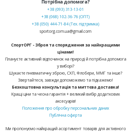
Потрібна допомога?
+38 (093) 313-13-01
+38 (068) 102-36-76 (ОПТ)
+38 (050) 444-71-84 (Тех. підтримка)
sportorg.com.ua@gmail.com
СпортОРГ - Зброя та спорядження за найкращими
цінами!
Плануєте активний відпочинок на природі й потрібна допомога
у виборі?
Шукаєте пневматичну зброю, СХП, Флобери, ММГ та інше?
Звертайтеся, завжди допоможемо та підкажемо!
Безкоштовна консультація та миттєва доставка!
Кращі ціни та чесна гарантія + великий вибір додаткових
аксесуарів!
Положення про обробку персональних даних
Публічна оферта
Ми пропонуємо найкращий асортимент товарів для активного