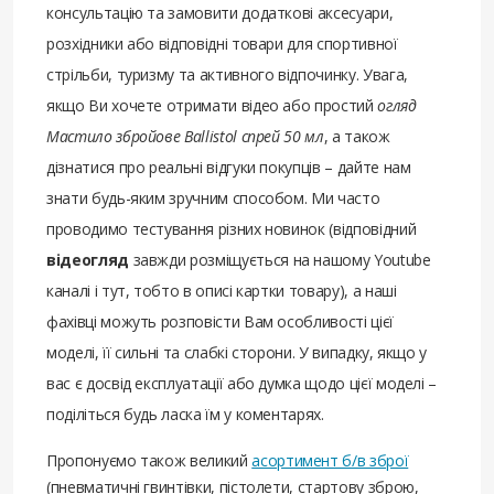
консультацію та замовити додаткові аксесуари,
розхідники або відповідні товари для спортивної
стрільби, туризму та активного відпочинку. Увага,
якщо Ви хочете отримати відео або простий
огляд
Мастило збройове Ballistol спрей 50 мл
, а також
дізнатися про реальні відгуки покупців – дайте нам
знати будь-яким зручним способом. Ми часто
проводимо тестування різних новинок (відповідний
відеогляд
завжди розміщується на нашому Youtube
каналі і тут, тобто в описі картки товару), а наші
фахівці можуть розповісти Вам особливості цієї
моделі, її сильні та слабкі сторони. У випадку, якщо у
вас є досвід експлуатації або думка щодо цієї моделі –
поділіться будь ласка їм у коментарях.
Пропонуємо також великий
асортимент б/в зброї
(пневматичні гвинтівки, пістолети, стартову зброю,