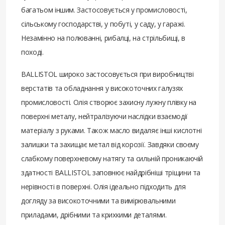
багатьом іншим. Застосовується у промисловості,
сільському господарстві, у побуті, у саду, у гаражі.
Незамінно на полюванні, рибалці, на стрільбищі, в
поході.
BALLISTOL широко застосовується при виробництві
верстатів та обладнання у високоточних галузях
промисловості. Олія створює захисну лужну плівку на
поверхні металу, нейтралізуючи наслідки взаємодії
матеріалу з руками. Також масло видаляє інші кислотні
залишки та захищає метал від корозії. Завдяки своєму
слабкому поверхневому натягу та сильній проникаючій
здатності BALLISTOL заповнює найдрібніші тріщини та
нерівності в поверхні. Олія ідеально підходить для
догляду за високоточними та вимірювальними
приладами, дрібними та крихкими деталями.