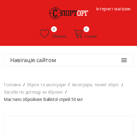
Інтернет магазин
0
0
Обране
Кошик
Навігація сайтом
Головна
Зброя та аксесуари
Аксесуари, тюнінг зброї
Засоби по догляду за зброєю
Мастило збройове Ballistol спрей 50 мл