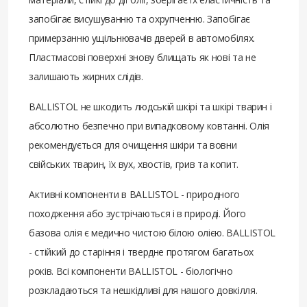
запобігає висушуванню та охрупченню. Запобігає
примерзанню ущільнювачів дверей в автомобілях.
Пластмасові поверхні знову блищать як нові та не
залишають жирних слідів.
BALLISTOL не шкодить людській шкірі та шкірі тварин і
абсолютно безпечно при випадковому ковтанні. Олія
рекомендується для очищення шкіри та вовни
свійських тварин, їх вух, хвостів, грив та копит.
Активні компоненти в BALLISTOL - природного
походження або зустрічаються і в природі. Його
базова олія є медично чистою білою олією. BALLISTOL
- стійкий до старіння і твердне протягом багатьох
років. Всі компоненти BALLISTOL - біологічно
розкладаються та нешкідливі для нашого довкілля.