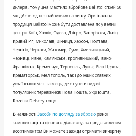
дилерів, тому ціна Мастило збройове Ballistol спрей 50
мл дійсно одна з найнижчих на ринку. Оригінальна
продукція Ballistol може бути доставлена ​​як у великі
центри: Київ, Харків, Одеса, Дніпро, Запоріжжя, Львів,
Кривий Ріг, Миколаїв, Вінниця, Херсон, Полтава,
Чернігів, Черкаси, Житомир, Суми, Хмельницький,
Чернівці, Рівне, Кам'янське, Кропивницький, Івано-
Франківськ, Кременчук, Тернопіль, Луцьк, Біла Церква,
Краматорськ, Мелітополь, так і до інших славних
українських міст та місць, де є пункти видачі
популярних перевізників Нова Пошта, УкрПошта,
Rozetka Delivery тощо.
В наявності
Засоби по догляду за зброєю
різної
комплектації та цінового діапазону, за представленим
асортиментом Ви можете завжди отримати вичерпну