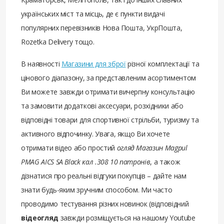
українських міст та місць, де є пункти видачі
популярних перевізників Нова Пошта, УкрПошта,
Rozetka Delivery тощо.
В наявності
Магазини для зброї
різної комплектації та
цінового діапазону, за представленим асортиментом
Ви можете завжди отримати вичерпну консультацію
та замовити додаткові аксесуари, розхідники або
відповідні товари для спортивної стрільби, туризму та
активного відпочинку. Увага, якщо Ви хочете
отримати відео або простий
огляд Магазин Magpul
PMAG AICS SA Black кал .308 10 патронів
, а також
дізнатися про реальні відгуки покупців – дайте нам
знати будь-яким зручним способом. Ми часто
проводимо тестування різних новинок (відповідний
відеогляд
завжди розміщується на нашому Youtube