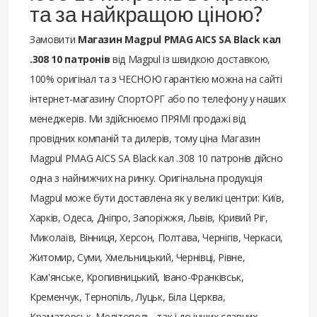
та за найкращою ціною?
Замовити
Магазин Magpul PMAG AICS SA Black кал
.308 10 патронів
від Magpul із швидкою доставкою,
100% оригінал та з ЧЕСНОЮ гарантією можна на сайті
інтернет-магазину СпортОРГ або по телефону у наших
менеджерів. Ми здійснюємо ПРЯМІ продажі від
провідних компаній та дилерів, тому ціна Магазин
Magpul PMAG AICS SA Black кал .308 10 патронів дійсно
одна з найнижчих на ринку. Оригінальна продукція
Magpul може бути доставлена ​​як у великі центри: Київ,
Харків, Одеса, Дніпро, Запоріжжя, Львів, Кривий Ріг,
Миколаїв, Вінниця, Херсон, Полтава, Чернігів, Черкаси,
Житомир, Суми, Хмельницький, Чернівці, Рівне,
Кам'янське, Кропивницький, Івано-Франківськ,
Кременчук, Тернопіль, Луцьк, Біла Церква,
Краматорськ, Мелітополь, так і до інших славних