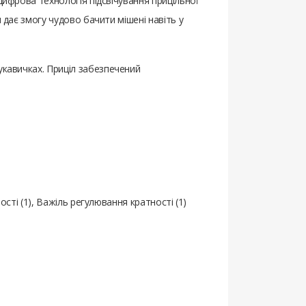
цифрова технологія підсвічування прицільної
 дає змогу чудово бачити мішені навіть у
укавичках. Приціл забезпечений
ості (1), Важіль регулювання кратності (1)