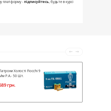
шу платформу -
підписуйтесь
, будьте в курсі
Патрони Холості Fiocchi 9
Borner APS 
Мм Р.А.- 50 Шт.
Blowback
689 грн.
6900 грн