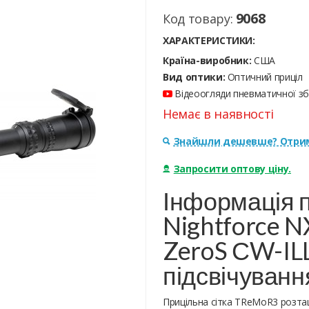
9068
Код товару:
ХАРАКТЕРИСТИКИ:
Країна-виробник:
США
Вид оптики:
Оптичний приціл
Відеоогляди пневматичної збр
Немає в наявності
Знайшли дешевше? Отрим
Запросити оптову ціну.
Інформація п
Nightforce N
ZeroS СW-ILL
підсвічуван
Прицільна сітка TReMoR3 розташ