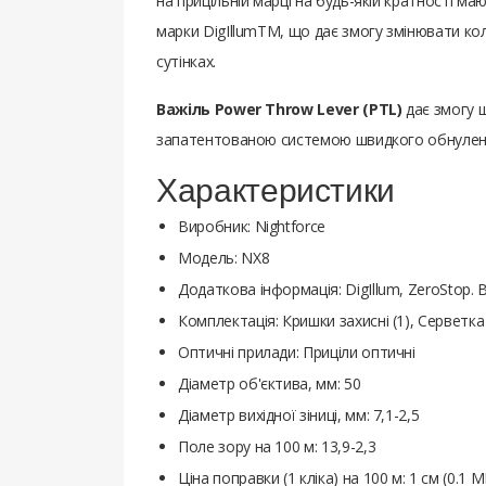
на прицільній марці на будь-якій кратності м
марки DigIllumTM, що дає змогу змінювати кол
сутінках.
Важіль Power Throw Lever (PTL)
дає змогу ш
запатентованою системою швидкого обнуленн
Характеристики
Виробник: Nightforce
Модель: NX8
Додаткова інформація: DigIllum, ZeroStop. В
Комплектація: Кришки захисні (1), Серветка 
Оптичні прилади: Приціли оптичні
Діаметр об'єктива, мм: 50
Діаметр вихідної зіниці, мм: 7,1-2,5
Поле зору на 100 м: 13,9-2,3
Ціна поправки (1 кліка) на 100 м: 1 см (0.1 