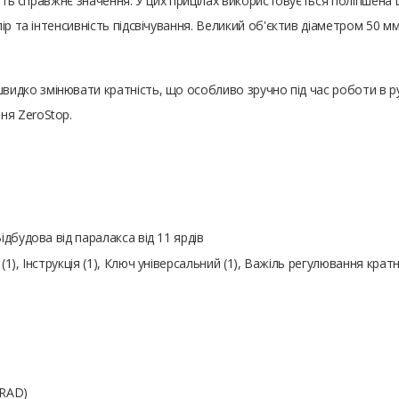
ають справжнє значення. У цих прицілах використовується поліпшена 
ір та інтенсивність підсвічування. Великий об'єктив діаметром 50 мм
видко змінювати кратність, що особливо зручно під час роботи в р
я ZeroStop.
ідбудова від паралакса від 11 ярдів
(1), Інструкція (1), Ключ універсальний (1), Важіль регулювання кратн
MRAD)