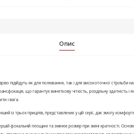
Опис
удово підійдуть як для полювання, так і для високоточної стрільби на
рансфокація, що гарантує виняткову чіткість, роздільну здатність і 
ти і вага.
ніший із трьох прицілів, представлених у цій серії, дає змогу комфо
ршій фокальній площині та змінює розмір при зміні кратності. Основ