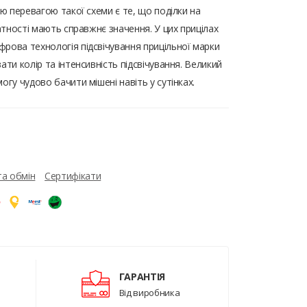
ою перевагою такої схеми є те, що поділки на
ратності мають справжнє значення. У цих прицілах
рова технологія підсвічування прицільної марки
ати колір та інтенсивність підсвічування. Великий
огу чудово бачити мішені навіть у сутінках.
та обмін
Сертифікати
ГАРАНТІЯ
Від виробника