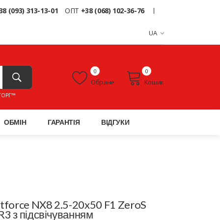
38 (093) 313-13-01
ОПТ
+38 (068) 102-36-76
UA
0
0
Обране
Кошик
ТОРГ™
ОБМІН
ГАРАНТІЯ
ВІДГУКИ
tforce NX8 2.5-20x50 F1 ZeroS
3 з підсвічуванням