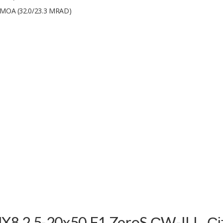
0 MOA (32.0/23.3 MRAD)
NX8 2.5-20x50 F1 ZeroS СW-ILL. С