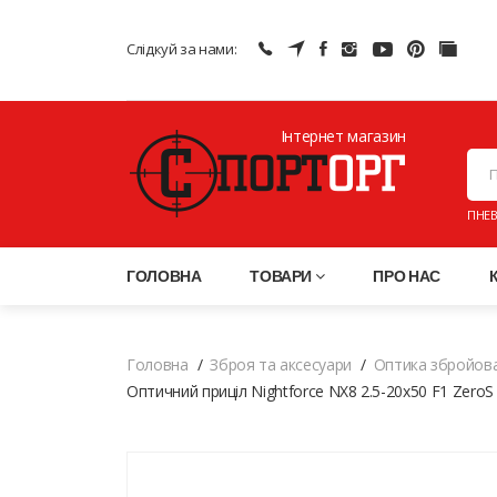
Слідкуй за нами:
Інтернет магазин
ПНЕВ
ГОЛОВНА
ТОВАРИ
ПРО НАС
Головна
Зброя та аксесуари
Оптика збройов
Оптичний приціл Nightforce NX8 2.5-20x50 F1 ZeroS