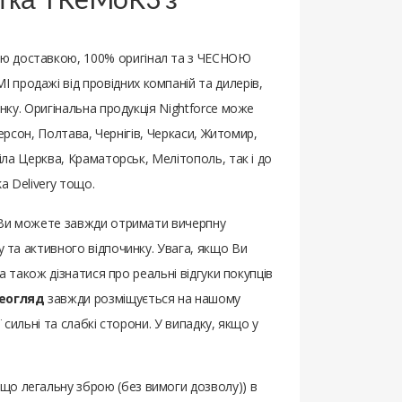
кою доставкою, 100% оригінал та з ЧЕСНОЮ
 продажі від провідних компаній та дилерів,
инку. Оригінальна продукція Nightforce може
 Херсон, Полтава, Чернігів, Черкаси, Житомир,
Біла Церква, Краматорськ, Мелітополь, так і до
a Delivery тощо.
м Ви можете завжди отримати вичерпну
у та активного відпочинку. Увага, якщо Ви
 а також дізнатися про реальні відгуки покупців
еогляд
завжди розміщується на нашому
ї сильні та слабкі сторони. У випадку, якщо у
ощо легальну зброю (без вимоги дозволу)) в