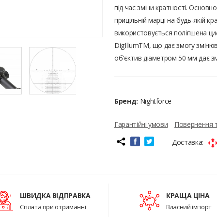
під час зміни кратності. Основн
прицільній марці на будь-якій к
використовується поліпшена циф
DigIllumTM, що дає змогу змінюв
об'єктив діаметром 50 мм дає зм
Бренд:
Nightforce
Гарантійні умови
Повернення 
Доставка:
ШВИДКА ВІДПРАВКА
КРАЩА ЦІНА
Сплата при отриманні
Власний імпорт