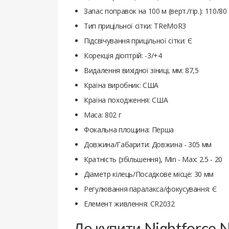
Запас поправок на 100 м (верт./гір.): 110/8
Тип прицільної сітки: TReMoR3
Підсвічування прицільної сітки: Є
Корекція діоптрій: -3/+4
Видалення вихідної зіниці, мм: 87,5
Країна виробник: США
Країна походження: США
Маса: 802 г
Фокальна площина: Перша
Довжина/Габарити: Довжина - 305 мм
Кратність (збільшення), Min - Max: 2.5 - 20
Діаметр кілець/Посадкове місце: 30 мм
Регулювання паралакса/фокусування: Є
Елемент живлення: CR2032
Де купити Nightforce 