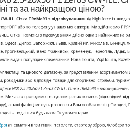
їні та за найкращою ціною?
S СW-ILL. Сітка TReMoR3 з підсвічуванням
від Nightforce із швид
СпортОРГ або по телефону у наших менеджерів. Ми здійснюємо ПРЯМІ
W-ILL. Сітка TReMoR3 з підсвічуванням дійсно одна з найнижчих на р
рків, Одеса, Дніпро, Запоріжжя, Львів, Кривий Ріг, Миколаїв, Вінниця,
ке, Кропивницький, Івано-Франківськ, Кременчук, Тернопіль, Луцьк, 
 пункти видачі популярних перевізників Нова Пошта, УкрПошта, Rozetk
омплектації та цінового діапазону, за представленим асортименто
, розхідники або відповідні товари для спортивної стрільби, туризм
htforce NX8 2.5-20x50 F1 ZeroS СW-ILL. Сітка TReMoR3 з підсвічуванням
,
м. Ми часто проводимо тестування різних новинок (відповідний
від
ару), а наші фахівці можуть розповісти Вам особливості цієї моделі, ї
моделі – поділіться будь ласка їм у коментарях.
брої
(пневматичні гвинтівки, пістолети, стартову зброю, Флобери т