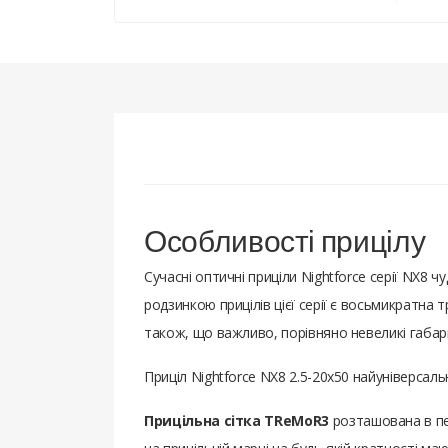
Особливості прицілу
Сучасні оптичні приціли Nightforce серії NX8 ч
родзинкою прицілів цієї серії є восьмикратна т
також, що важливо, порівняно невеликі габари
Приціл Nightforce NX8 2.5-20x50 найуніверсаль
Прицільна сітка TReMoR3
розташована в пе