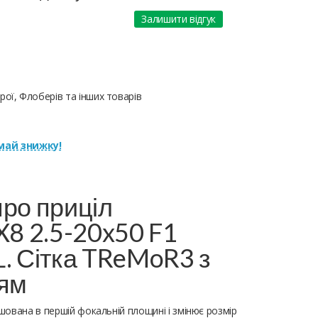
Залишити відгук
ої, Флоберів та інших товарів
ай знижку!
ро приціл
X8 2.5-20x50 F1
. Сітка TReMoR3 з
ням
ована в першій фокальній площині і змінює розмір