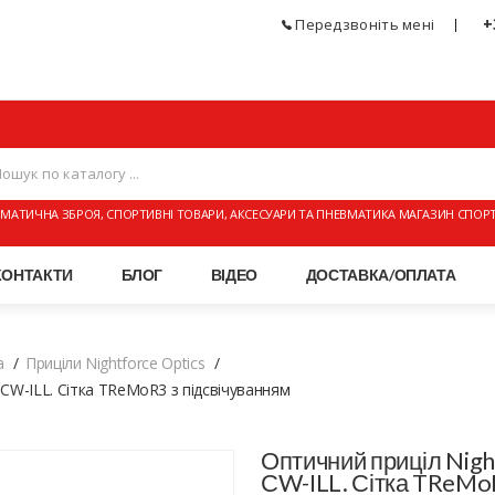
+
Передзвоніть мені
МАТИЧНА ЗБРОЯ, СПОРТИВНІ ТОВАРИ, АКСЕСУАРИ ТА ПНЕВМАТИКА МАГАЗИН СПОР
КОНТАКТИ
БЛОГ
ВІДЕО
ДОСТАВКА/ОПЛАТА
а
Приціли Nightforce Optics
 СW-ILL. Сітка TReMoR3 з підсвічуванням
Оптичний приціл Nigh
СW-ILL. Сітка TReMoR