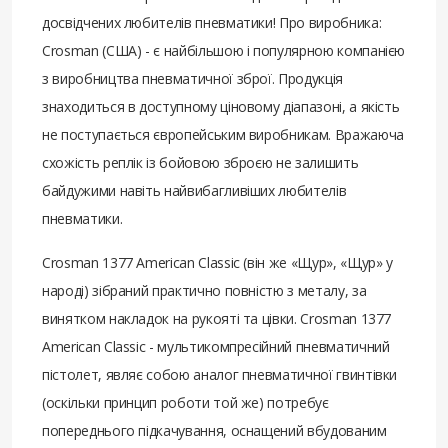
досвідчених любителів пневматики! Про виробника:
Crosman (США) - є найбільшою і популярною компанією
з виробництва пневматичної зброї. Продукція
знаходиться в доступному ціновому діапазоні, а якість
не поступається європейським виробникам. Вражаюча
схожість реплік із бойовою зброєю не залишить
байдужими навіть найвибагливіших любителів
пневматики.
Crosman 1377 American Classic (він же «Щур», «Щур» у
народі) зібраний практично повністю з металу, за
винятком накладок на рукояті та цівки. Crosman 1377
American Classic - мультикомпресійний пневматичний
пістолет, являє собою аналог пневматичної гвинтівки
(оскільки принцип роботи той же) потребує
попереднього підкачування, оснащений вбудованим