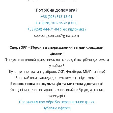
Потрібна допомога?
+38 (093) 313-13-01
+38 (068) 102-36-76 (ОПТ)
+38 (050) 444-71-84 (Тех. підтримка)
sportorg.com.ua@gmail.com
СпортОРГ - Зброя та спорядження за найкращими
цінами!
Плануєте активний відпочинок на природі й потрібна допомога
у виборі?
Шукаєте пневматичну зброю, СХП, Флобери, ММГ та інше?
Звертайтеся, завжди допоможемо та підкажемо!
Безкоштовна консультація та миттєва доставка!
Кращі ціни та чесна гарантія + великий вибір додаткових
аксесуарів!
Положення про обробку персональних даних
Публічна оферта