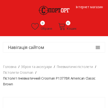
Інтернет магазин
0
0
Обране
Кошик
Навігація сайтом
Головна
Зброя та аксесуари
Пневматичні пістолети
Пістолети Crosman
Пістолет пневматичний Crosman P1377BR American Classic
Brown