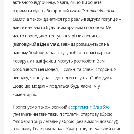
активного відпочинку. Увага, якщо Ви хочете
отримати відео або простий
огляд Crosman American
Classic
, а також дізнатися про реальні відгуки покупців –
дайте нам знати будь-яким зручним способом. Ми
часто проводимо тестування різних новинок
(відповідний
відеогляд
завжди розміщується на
нашому Youtube каналі і тут, тобто в описі картки
товару), а наші фахівці можуть розповісти Вам
особливості цієї моделі, її сильні та слабкі сторони. У
випадку, якщо у вас є досвід експлуатації або думка
щодо цієї моделі – поділіться будь ласка їм у
коментарях.
Пропонуємо також великий
асортимент б/в зброї
(пневматичні гвинтівки, пістолети, стартову зброю,
Флобери тощо легальну зброю (без вимоги дозволу))
в нашому Телеграм-каналі. Кращі ціни, актуальний опис