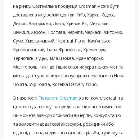
на ринку. Оригінальна продукція Crosman може бути
доставлена ​​як у великі центри: Київ, Харків, Одеса,
Дніпро, Запоріжжя, Львів, Кривий Ріг, Миколаїв,
Вінниця, Херсон, Полтава, Чернігів, Черкаси, Житомир,
Суми, Хмельницький, Чернівці, Рівне, Кам'янське,
Кропивницький, Івано-Франківськ, Кременчук,
Тернопіль, Луцьк, Біла Церква, Краматорськ,
Мелітополь, так і до інших славних українських міст та
місць, де є пункти видачі популярних перевізників Нова
Пошта, УкрПошта, Rozetka Delivery тощо.
В наявності
Пістолети Crosman
різної комплектації та
цінового діапазону, за представленим асортиментом
Ви можете завжди отримати вичерпну консультацію
та замовити додаткові аксесуари, розхідники або
відповідні товари для спортивної стрільби, туризму та