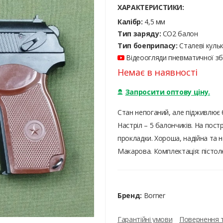
ХАРАКТЕРИСТИКИ:
Калібр:
4,5 мм
Тип заряду:
CO2 балон
Тип боеприпасу:
Сталеві куль
Відеоогляди пневматичної збр
Немає в наявності
Запросити оптову ціну.
Стан непоганий, але підживлює б
Настріл – 5 балончиків. На пост
прокладки. Хороша, надійна та
Макарова. Комплектація: пістол
Бренд:
Borner
Гарантійні умови
Повернення 