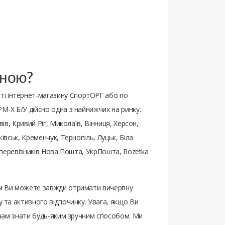
іною?
ті інтернет-магазину СпортОРГ або по
M-X Б/У дійсно одна з найнижчих на ринку.
вів, Кривий Ріг, Миколаїв, Вінниця, Херсон,
івськ, Кременчук, Тернопіль, Луцьк, Біла
х перевізників Нова Пошта, УкрПошта, Rozetka
том Ви можете завжди отримати вичерпну
у та активного відпочинку. Увага, якщо Ви
е нам знати будь-яким зручним способом. Ми