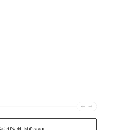
Safari РФ 441 М (рукоять
Crosman C-