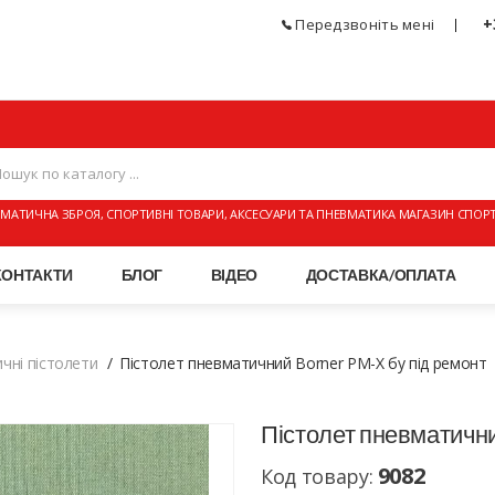
+
Передзвоніть мені
МАТИЧНА ЗБРОЯ, СПОРТИВНІ ТОВАРИ, АКСЕСУАРИ ТА ПНЕВМАТИКА МАГАЗИН СПОР
КОНТАКТИ
БЛОГ
ВІДЕО
ДОСТАВКА/ОПЛАТА
чні пістолети
Пістолет пневматичний Borner PM-X бу під ремонт
Пістолет пневматични
9082
Код товару: