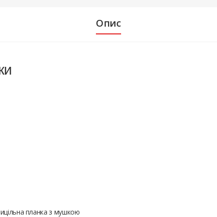
Опис
ки
рицільна планка з мушкою