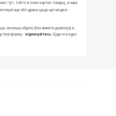
і і тут, тобто в описі картки товару), а наші
 експлуатації або думка щодо цієї моделі –
ощо легальну зброю (без вимоги дозволу)) в
шу платформу -
підписуйтесь
, будьте в курсі