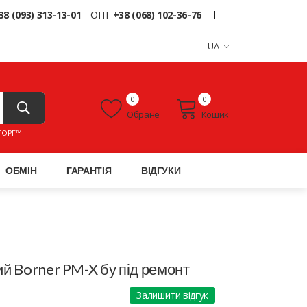
38 (093) 313-13-01
ОПТ
+38 (068) 102-36-76
UA
0
0
Обране
Кошик
ТОРГ™
ОБМІН
ГАРАНТІЯ
ВІДГУКИ
й Borner PM-X бу під ремонт
Залишити відгук