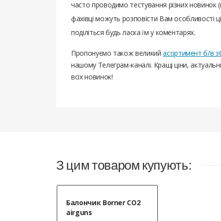
часто проводимо тестування різних новинок (
фахівці можуть розповісти Вам особливості цієї
поділіться будь ласка їм у коментарях.
Пропонуємо також великий
асортимент б/в з
нашому Телеграм-каналі. Кращі ціни, актуаль
всіх новинок!
З цим товаром купують:
Балончик Borner CO2
airguns