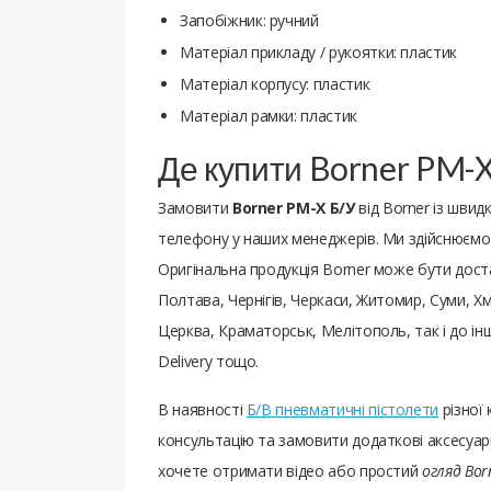
Запобіжник: ручний
Матеріал прикладу / рукоятки: пластик
Матеріал корпусу: пластик
Матеріал рамки: пластик
Де купити Borner PM-X
Замовити
Borner PM-X Б/У
від Borner із шви
телефону у наших менеджерів. Ми здійснюємо П
Оригінальна продукція Borner може бути доставл
Полтава, Чернігів, Черкаси, Житомир, Суми, Хм
Церква, Краматорськ, Мелітополь, так і до ін
Delivery тощо.
В наявності
Б/В пневматичні пістолети
різної
консультацію та замовити додаткові аксесуари
хочете отримати відео або простий
огляд Bor