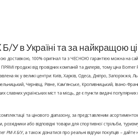
 Б/У в Україні та за найкращою ц
дкою доставкою, 100% оригінал та з ЧЕСНОЮ гарантією можна на сай
РЯМІ продажі від провідних компаній та дилерів, тому ціна Borner P
ена ​​як у великі центри: Київ, Харків, Одеса, Дніпро, Запоріжжя, Ль
ельницький, Чернівці, Рівне, Кам'янське, Кропивницький, Івано-Франк
ших славних українських міст та місць, де є пункти видачі популярни
 комплектації та цінового діапазону, за представленим асортимен
, розхідники або відповідні товари для спортивної стрільби, туризм
ner PM-X Б/У
, а також дізнатися про реальні відгуки покупців – дайт