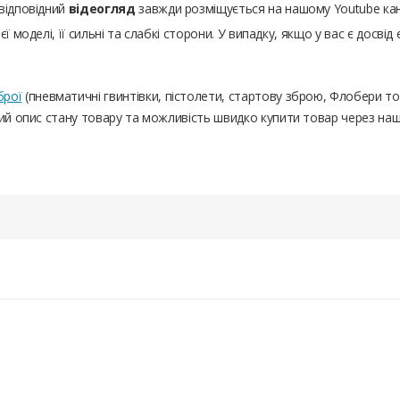
відповідний
відеогляд
завжди розміщується на нашому Youtube канал
 моделі, її сильні та слабкі сторони. У випадку, якщо у вас є досвід
брої
(пневматичні гвинтівки, пістолети, стартову зброю, Флобери т
ний опис стану товару та можливість швидко купити товар через на