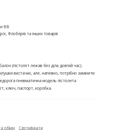
ки ВВ
ої, Флоберів та інших товарів
алон (пістолет лежав без діла довгий час).
рілушки вистачає, але, напевно, потрібно замінити
 недорога пневматична модель пістолета
ет, ключ, паспорт, коробка.
та обмін
Сертифікати