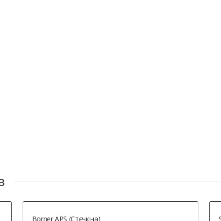
в
Borner APS (Стєчкіна)