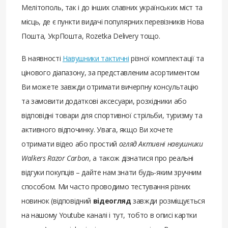
Мелітополь, так і до інших славних українських міст та
місць, де є пункти видачі популярних перевізників Нова
Пошта, УкрПошта, Rozetka Delivery тощо.
В наявності
Навушники тактичні
різної комплектації та
цінового діапазону, за представленим асортиментом
Ви можете завжди отримати вичерпну консультацію
та замовити додаткові аксесуари, розхідники або
відповідні товари для спортивної стрільби, туризму та
активного відпочинку. Увага, якщо Ви хочете
отримати відео або простий
огляд Активні навушники
Walkers Razor Carbon
, а також дізнатися про реальні
відгуки покупців – дайте нам знати будь-яким зручним
способом. Ми часто проводимо тестування різних
новинок (відповідний
відеогляд
завжди розміщується
на нашому Youtube каналі і тут, тобто в описі картки