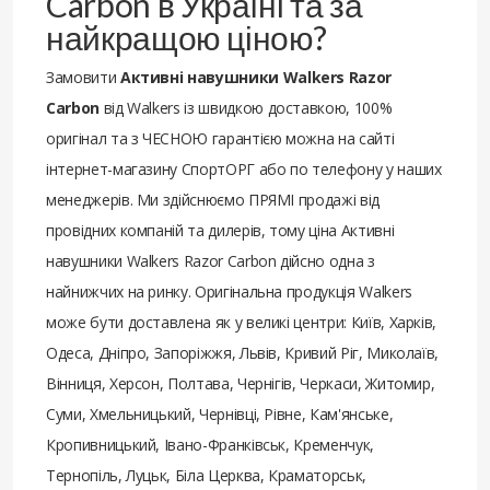
Carbon в Україні та за
найкращою ціною?
Замовити
Активні навушники Walkers Razor
Carbon
від Walkers із швидкою доставкою, 100%
оригінал та з ЧЕСНОЮ гарантією можна на сайті
інтернет-магазину СпортОРГ або по телефону у наших
менеджерів. Ми здійснюємо ПРЯМІ продажі від
провідних компаній та дилерів, тому ціна Активні
навушники Walkers Razor Carbon дійсно одна з
найнижчих на ринку. Оригінальна продукція Walkers
може бути доставлена ​​як у великі центри: Київ, Харків,
Одеса, Дніпро, Запоріжжя, Львів, Кривий Ріг, Миколаїв,
Вінниця, Херсон, Полтава, Чернігів, Черкаси, Житомир,
Суми, Хмельницький, Чернівці, Рівне, Кам'янське,
Кропивницький, Івано-Франківськ, Кременчук,
Тернопіль, Луцьк, Біла Церква, Краматорськ,