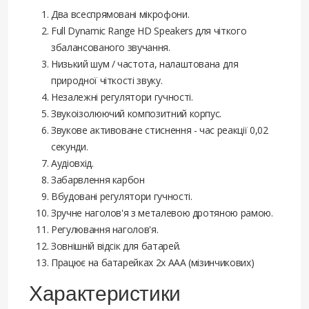
Два всеспрямовані мікрофони.
Full Dynamic Range HD Speakers для чіткого
збалансованого звучання.
Низький шум / частота, налаштована для
природної чіткості звуку.
Незалежні регулятори гучності.
Звукоізолюючий композитний корпус.
Звукове активоване стиснення - час реакції 0,02
секунди.
Аудіовхід.
Забарвлення карбон
Вбудовані регулятори гучності.
Зручне наголов'я з металевою дротяною рамою.
Регулювання наголов'я.
Зовнішній відсік для батарей.
Працює на батарейках 2х AAA (мізинчикових)
Характеристики