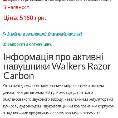
В наявності
Ціна:
5160
грн.
Знайшли дешевше? Отримай знижку!
Запросити оптову ціну.
Інформація про активні
навушники Walkers Razor
Carbon
Оснащені двома всеспрямованими мікрофонами з повним
динамічним діапазоном HD-гучномовців для чіткого
збалансованого звукового виходу, незалежними регуляторами
гучності, аудіовходом і звукоізоляційним композитним корпусом
з наднизькими профільними прогумованими чашками та