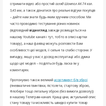
отримати відео або простий
огляд Шомпол АК-74 кал.
5,45 мм
, а також дізнатися про реальні відгуки покупців
– дайте нам знати будь-яким зручним способом. Ми
часто проводимо тестування різних новинок
(відповідний
відеогляд
завжди розміщується на
нашому Youtube каналі і тут, тобто в описі картки
товару), а наші фахівці можуть розповісти Вам
особливості цієї моделі, її сильні та слабкі сторони. У
випадку, якщо у вас є досвід експлуатації або думка
щодо цієї моделі – поділіться будь ласка їм у
коментарях.
Пропонуємо також великий
асортимент б/в зброї
(пневматичні гвинтівки, пістолети, стартову зброю,
Флобери тощо легальну зброю (без вимоги дозволу))
в нашому Телеграм-каналі. Кращі ціни, актуальний опис
стану товару та можливість швидко купити товар