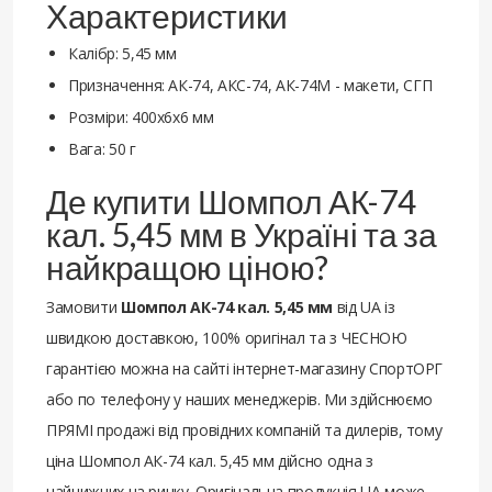
Характеристики
Калібр: 5,45 мм
Призначення: АК-74, АКС-74, АК-74М - макети, СГП
Розміри: 400х6х6 мм
Вага: 50 г
Де купити Шомпол АК-74
кал. 5,45 мм в Україні та за
найкращою ціною?
Замовити
Шомпол АК-74 кал. 5,45 мм
від UA із
швидкою доставкою, 100% оригінал та з ЧЕСНОЮ
гарантією можна на сайті інтернет-магазину СпортОРГ
або по телефону у наших менеджерів. Ми здійснюємо
ПРЯМІ продажі від провідних компаній та дилерів, тому
ціна Шомпол АК-74 кал. 5,45 мм дійсно одна з
найнижчих на ринку. Оригінальна продукція UA може