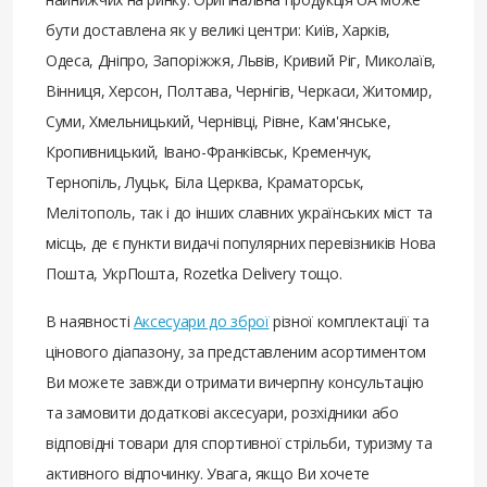
бути доставлена ​​як у великі центри: Київ, Харків,
Одеса, Дніпро, Запоріжжя, Львів, Кривий Ріг, Миколаїв,
Вінниця, Херсон, Полтава, Чернігів, Черкаси, Житомир,
Суми, Хмельницький, Чернівці, Рівне, Кам'янське,
Кропивницький, Івано-Франківськ, Кременчук,
Тернопіль, Луцьк, Біла Церква, Краматорськ,
Мелітополь, так і до інших славних українських міст та
місць, де є пункти видачі популярних перевізників Нова
Пошта, УкрПошта, Rozetka Delivery тощо.
В наявності
Аксесуари до зброї
різної комплектації та
цінового діапазону, за представленим асортиментом
Ви можете завжди отримати вичерпну консультацію
та замовити додаткові аксесуари, розхідники або
відповідні товари для спортивної стрільби, туризму та
активного відпочинку. Увага, якщо Ви хочете