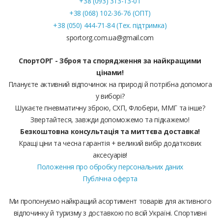
+38 (093) 313-13-01
+38 (068) 102-36-76 (ОПТ)
+38 (050) 444-71-84 (Тех. підтримка)
sportorg.com.ua@gmail.com
СпортОРГ - Зброя та спорядження за найкращими
цінами!
Плануєте активний відпочинок на природі й потрібна допомога
у виборі?
Шукаєте пневматичну зброю, СХП, Флобери, ММГ та інше?
Звертайтеся, завжди допоможемо та підкажемо!
Безкоштовна консультація та миттєва доставка!
Кращі ціни та чесна гарантія + великий вибір додаткових
аксесуарів!
Положення про обробку персональних даних
Публічна оферта
Ми пропонуємо найкращий асортимент товарів для активного
відпочинку й туризму з доставкою по всій Україні. Спортивні