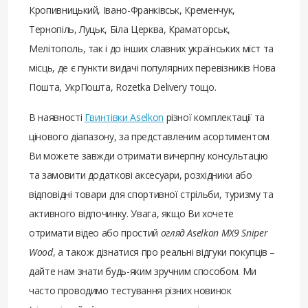
Кропивницький, Івано-Франківськ, Кременчук,
Тернопіль, Луцьк, Біла Церква, Краматорськ,
Мелітополь, так і до інших славних українських міст та
місць, де є пункти видачі популярних перевізників Нова
Пошта, УкрПошта, Rozetka Delivery тощо.
В наявності
Гвинтівки Aselkon
різної комплектації та
цінового діапазону, за представленим асортиментом
Ви можете завжди отримати вичерпну консультацію
та замовити додаткові аксесуари, розхідники або
відповідні товари для спортивної стрільби, туризму та
активного відпочинку. Увага, якщо Ви хочете
отримати відео або простий
огляд Aselkon MX9 Sniper
Wood
, а також дізнатися про реальні відгуки покупців –
дайте нам знати будь-яким зручним способом. Ми
часто проводимо тестування різних новинок