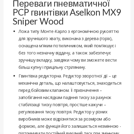
Переваги пневматичної
PCP гвинтівки Aselkon MX9
Sniper Wood
Ложа типу Монте-Карло з ергономічною рукояттю
для зручнішого хвату, виконана з дерева (горіх),
оснащена м'яким потиличником, який пом'якшує і
без того незначну віддачу, а також забезпечує
зручнішу вкладку, завдяки чому ви зможете вести
більш купну і прицільну стрілянину.
Гвинтівка редукторна. Редуктор зворотної дії – це
механічна деталь, що налаштовується, знаходиться
перед бойовим клапаном. Її призначення –
запобігання наслідкам падіння тиску за рахунок
стабілізації тиску повітря, простіше кажучи –
регулювання тиску повітря. Редуктор у різних
виробників може відрізнятися за розміром або
формою, але функція його залишається незмінною -
підтримувати постійний вихідний тиск при змінному