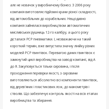
але не новачок у виробничому бізнесі. З 2006 року
компанія виготовляє підйомні крани різної складності,
від автомобільних до корабельних. Нещодавно
компанія зайнялася виробництвом автоматичних
мисливських рушниць 12-го калібру, а цього року
дісталася РСР пневматики. І, незважаючи на такий
короткий термін, вже випустила значну лінійку різних
моделей РСР гвинтівок. Перевагою даних гвинтівок є
замкнутий цикл виробництва на заводі компанії, від А
до Я. Закуповується тільки сировина, і після
проходження перевірки якості, з сировини
виготовляються абсолютно всі компоненти гвинтівок,
від дерев'яних і пластикових лож, до манометрів і
стволів. Що забезпечує контроль якості на всіх етапах
виробництва та збирання.