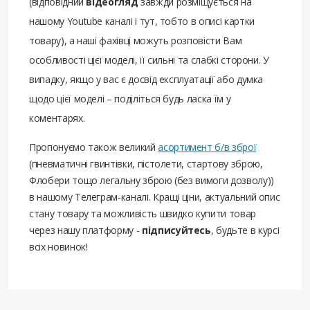
(відповідний
відеогляд
завжди розміщується на
нашому Youtube каналі і тут, тобто в описі картки
товару), а наші фахівці можуть розповісти Вам
особливості цієї моделі, її сильні та слабкі сторони. У
випадку, якщо у вас є досвід експлуатації або думка
щодо цієї моделі – поділіться будь ласка їм у
коментарях.
Пропонуємо також великий
асортимент б/в зброї
(пневматичні гвинтівки, пістолети, стартову зброю,
Флобери тощо легальну зброю (без вимоги дозволу))
в нашому Телеграм-каналі. Кращі ціни, актуальний опис
стану товару та можливість швидко купити товар
через нашу платформу -
підписуйтесь
, будьте в курсі
всіх новинок!