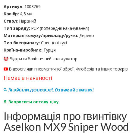
Артикул:
1003769
Калібр:
4,5 мм
Ствол:
Нарізний
Тип заряду:
PCP (попереднє накачування)
Матеріал кожуху/прикладу/ручкі:
Дерево
Тип боеприпасу:
Cвинцові кулі
Країна-виробник:
Турція
Відкрити балістичний калькулятор
Відеоогляди пневматичної зброї, Флоберів та інших товарів
Немає в наявності
Знайшли дешевше? Отримай знижку!
Запросити оптову ціну.
Інформація про гвинтівку
Aselkon MX9 Sniper Wood