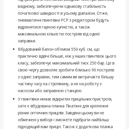
вхідному, забезпечуючи однакову стабільність
початкової швидкості в усьому діапазоні. Отже,
пневматичні гвинтівки PCP з редуктором будуть
відрізнятися гарною купністю, а також
максимальною кількістю пострілів від однієї
заправки.
Вбудований балон об'ємом 550 куб. см, що
практично вдвічі більше, ніж у інших гвинтівок цього
класу, забезпечує максимальний тиск 250 бар. Це в
свою чергу дозволяє зробити близько 90 пострілів
з однієї заправки, тим самим ви витрачаєте більшу
частину часу на стрілянину, а не на роботу з
насосом або заправною станцією.
У гвинтівки немає відкритих прицільних пристроїв,
зате є вбудована планка Пікатінні для кріплення
різних оптичних прицілів. Завдяки цьому ви не
обмежені у виборі і зможете підібрати найбільш
підходящий вам приціл. Також є додаткова планка