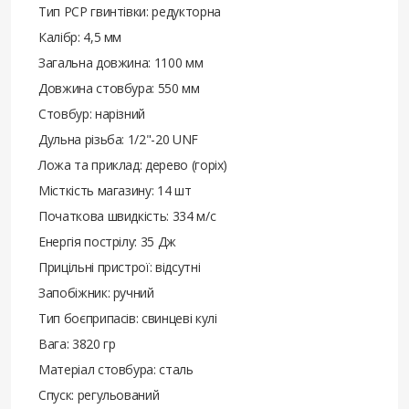
Тип РСР гвинтівки: редукторна
Калібр: 4,5 мм
Загальна довжина: 1100 мм
Довжина стовбура: 550 мм
Стовбур: нарізний
Дульна різьба: 1/2"-20 UNF
Ложа та приклад: дерево (горіх)
Місткість магазину: 14 шт
Початкова швидкість: 334 м/с
Енергія пострілу: 35 Дж
Прицільні пристрої: відсутні
Запобіжник: ручний
Тип боєприпасів: свинцеві кулі
Вага: 3820 гр
Матеріал стовбура: сталь
Спуск: регульований