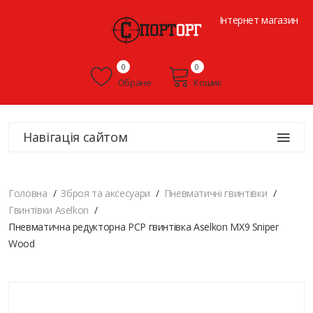
Інтернет магазин
0
0
Обране
Кошик
Навігація сайтом
Головна
Зброя та аксесуари
Пневматичні гвинтівки
Гвинтівки Aselkon
Пневматична редукторна PCP гвинтівка Aselkon MX9 Sniper
Wood