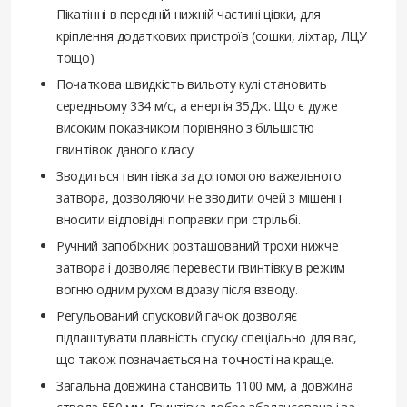
Пікатінні в передній нижній частині цівки, для
кріплення додаткових пристроїв (сошки, ліхтар, ЛЦУ
тощо)
Початкова швидкість вильоту кулі становить
середньому 334 м/с, а енергія 35Дж. Що є дуже
високим показником порівняно з більшістю
гвинтівок даного класу.
Зводиться гвинтівка за допомогою важельного
затвора, дозволяючи не зводити очей з мішені і
вносити відповідні поправки при стрільбі.
Ручний запобіжник розташований трохи нижче
затвора і дозволяє перевести гвинтівку в режим
вогню одним рухом відразу після взводу.
Регульований спусковий гачок дозволяє
підлаштувати плавність спуску спеціально для вас,
що також позначається на точності на краще.
Загальна довжина становить 1100 мм, а довжина