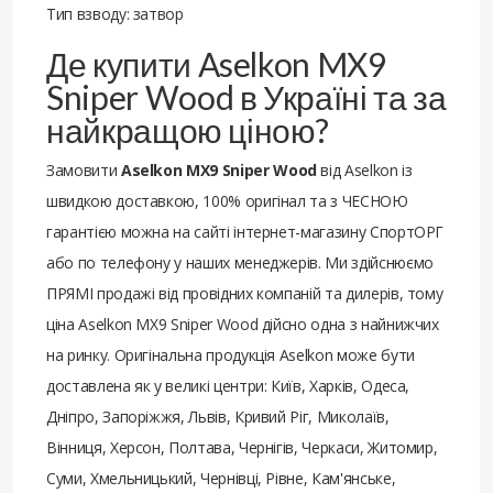
Тип взводу: затвор
Де купити Aselkon MX9
Sniper Wood в Україні та за
найкращою ціною?
Замовити
Aselkon MX9 Sniper Wood
від Aselkon із
швидкою доставкою, 100% оригінал та з ЧЕСНОЮ
гарантією можна на сайті інтернет-магазину СпортОРГ
або по телефону у наших менеджерів. Ми здійснюємо
ПРЯМІ продажі від провідних компаній та дилерів, тому
ціна Aselkon MX9 Sniper Wood дійсно одна з найнижчих
на ринку. Оригінальна продукція Aselkon може бути
доставлена ​​як у великі центри: Київ, Харків, Одеса,
Дніпро, Запоріжжя, Львів, Кривий Ріг, Миколаїв,
Вінниця, Херсон, Полтава, Чернігів, Черкаси, Житомир,
Суми, Хмельницький, Чернівці, Рівне, Кам'янське,