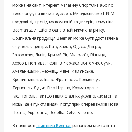
можна на сайті інтернет-магазину СпортОРГ або по
телефону у наших менеджерів. Ми здійснюємо ПРЯМІ
продажі від провідних компаній та дилерів, тому ціна
Beeman 2071 дійсно одна з найнижчих на ринку.
Оригінальна продукція Beeman може бути доставлена ​​
як у великі центри: Київ, Харків, Одеса, Дніпро,
Запоріжжя, Львів, Кривий Ріг, Миколаїв, Вінниця,
Херсон, Полтава, Чернігів, Черкаси, Житомир, Суми,
Хмельницький, Чернівці, Рівне, Кам'янське,
Кропивницький, Івано-Франківськ, Кременчук,
Тернопіль, Луцьк, Біла Церква, Краматорськ,
Мелітополь, так і до інших славних українських міст та
місць, де є пункти видачі популярних перевізників Нова
Пошта, УкрПошта, Rozetka Delivery тощо.
В наявності
Гвинтівки Beeman
різної комплектації та