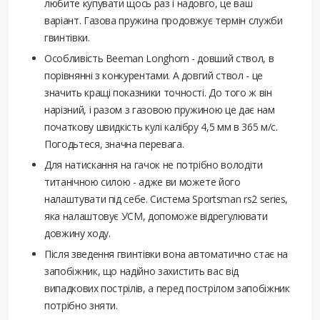
любите купувати щось раз і надовго, це ваш
варіант. Газова пружина продовжує термін служби
гвинтівки.
Особливість Beeman Longhorn - довший ствол, в
порівнянні з конкурентами. А довгий ствол - це
значить кращі показники точності. До того ж він
нарізний, і разом з газовою пружиною це дає нам
початкову швидкість кулі калібру 4,5 мм в 365 м/с.
Погодьтеся, значна перевага.
Для натискання на гачок не потрібно володіти
титанічною силою - адже ви можете його
налаштувати під себе. Система Sportsman rs2 series,
яка налаштовує УСМ, допоможе відрегулювати
довжину ходу.
Після зведення гвинтівки вона автоматично стає на
запобіжник, що надійно захистить вас від
випадкових пострілів, а перед пострілом запобіжник
потрібно зняти.