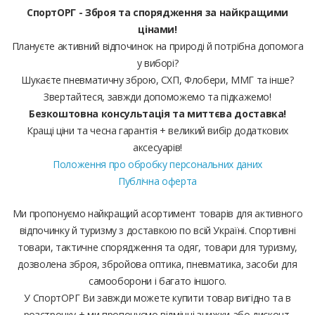
СпортОРГ - Зброя та спорядження за найкращими
цінами!
Плануєте активний відпочинок на природі й потрібна допомога
у виборі?
Шукаєте пневматичну зброю, СХП, Флобери, ММГ та інше?
Звертайтеся, завжди допоможемо та підкажемо!
Безкоштовна консультація та миттєва доставка!
Кращі ціни та чесна гарантія + великий вибір додаткових
аксесуарів!
Положення про обробку персональних даних
Публічна оферта
Ми пропонуємо найкращий асортимент товарів для активного
відпочинку й туризму з доставкою по всій Україні. Спортивні
товари, тактичне спорядження та одяг, товари для туризму,
дозволена зброя, збройова оптика, пневматика, засоби для
самооборони і багато іншого.
У СпортОРГ Ви завжди можете купити товар вигідно та в
розстрочку + ми пропонуємо відмінні знижки або дисконт.