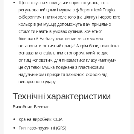
Що стосується прицільних пристосувань, то є
регульований цілик і мушка з фібероптікой Truglo,
фібероптичні нитки зеленого (на цілику) і червоного
кольорів (на мушці) допоможуть вам прицільно
стріляти навіть в умовах сутінків. Хочеться
більшого? На базу «ластівчин хвіст» можна
встановити оптичний приціл! А крім бази, гвинтівка
оснащена спеціальним стопором, який не дає
оптиці «сповзти», для пневматики класу «магнум»
це суттєво! Мушка поєднана з пластиковим
надульником і прикрита захисною скобою від
випадкового удару.
Технічні характеристики
Виробник: Beeman
Країна-виробник: США
Тип: газо-пружинні (GRS)