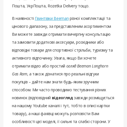
Пошта, УкрПошта, Rozetka Delivery тощо.
В наявності
Гвинтівки Beeman
різної комплектації та
цінового діапазону, за представленим асортиментом
Ви можете завжди отримати вичерпну консультацію
та замовити додаткові аксесуари, розхідники або
відповідні товари для спортивної стрільби, туризму та
активного відпочинку. Увага, якщо Ви хочете
отримати відео або простий
огляд Beeman Longhorn
Gas Ram
, а також дізнатися про реальні відгуки
покупців – дайте нам знати будь-яким зручним
способом. Ми часто проводимо тестування різних
новинок (відповідний
відеогляд
завжди розміщується
на нашому Youtube каналі і тут, тобто в описі картки
товару), а наші фахівці можуть розповісти Вам
особливості цієї моделі, її сильні та слабкі сторони. У