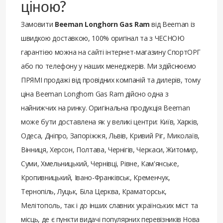
ціною?
Замовити
Beeman Longhorn Gas Ram
від Beeman із
швидкою доставкою, 100% оригінал та з ЧЕСНОЮ
гарантією можна на сайті інтернет-магазину СпортОРГ
або по телефону у наших менеджерів. Ми здійснюємо
ПРЯМІ продажі від провідних компаній та дилерів, тому
ціна Beeman Longhorn Gas Ram дійсно одна з
найнижчих на ринку. Оригінальна продукція Beeman
може бути доставлена ​​як у великі центри: Київ, Харків,
Одеса, Дніпро, Запоріжжя, Львів, Кривий Ріг, Миколаїв,
Вінниця, Херсон, Полтава, Чернігів, Черкаси, Житомир,
Суми, Хмельницький, Чернівці, Рівне, Кам'янське,
Кропивницький, Івано-Франківськ, Кременчук,
Тернопіль, Луцьк, Біла Церква, Краматорськ,
Мелітополь, так і до інших славних українських міст та
місць, де є пункти видачі популярних перевізників Нова