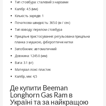
Тип стовбура: сталевий з нарізами
Калібр: 4.5 (мм)
Кількість зарядів: 1
Початкова швидкість: 365.0 (м / сек)
Тип взводу: перелом стовбура
Прицільні пристосування: регульована прицільна
планка з мушкою, фібероптичні нитки
Запобіжник: автоматичний
Довжина: 1245.0 (мм)
Вага: 3.1 (кг)
Матеріал ложі: пластик
Калібр, мм: 4,5
Де купити Beeman
Longhorn Gas Ram в
Україні та за найкращою