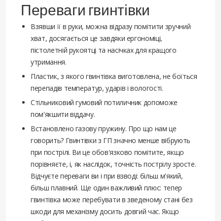
Переваги гвинтівки
Взявши її в руки, можна відразу помітити зручний
хват, досягається це завдяки ергономіці,
пістолетній рукоятці та насічках для кращого
утримання.
Пластик, з якого гвинтівка виготовлена, не боїться
перепадів температур, ударів і вологості.
Стільниковий гумовий потиличник допоможе
пом'якшити віддачу.
Встановлено газову пружину. Про що нам це
говорить? Гвинтівки з ГП значно менше вібрують
при пострілі. Ви це обов'язково помітите, якщо
порівняєте, і, як наслідок, точність пострілу зросте.
Відчуєте переваги ви і при взводі: більш м'який,
більш плавний. Ще один важливий плюс: тепер
гвинтівка може перебувати в зведеному стані без
шкоди для механізму досить довгий час. Якщо