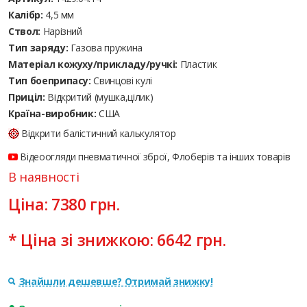
Калібр:
4,5 мм
Ствол:
Нарізний
Тип заряду:
Газова пружина
Матеріал кожуху/прикладу/ручкі:
Пластик
Тип боеприпасу:
Cвинцові кулі
Приціл:
Відкритий (мушка,цілик)
Країна-виробник:
США
Відкрити балістичний калькулятор
Відеоогляди пневматичної зброї, Флоберів та інших товарів
В наявності
Ціна:
7380
грн.
* Ціна зі знижкою:
6642
грн.
Знайшли дешевше? Отримай знижку!