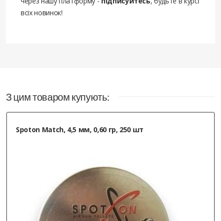
через нашу платформу -
підписуйтесь
, будьте в курсі
всіх новинок!
Долго выбирал между 125м Хатсаном и
этой. Бимен победил и не жалею.
Эргономика мне нравится здесь
больше! Магазину спасибо за доставку
З цим товаром купують:
11.01.2021
Покупець
, Харьков
Spoton Match, 4,5 мм, 0,60 гр, 250 шт