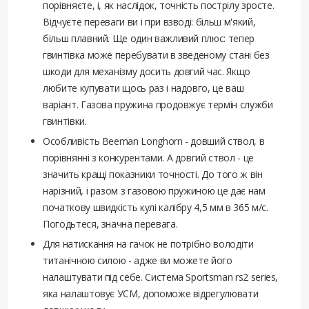
порівняєте, і, як наслідок, точність пострілу зросте.
Відчуєте переваги ви і при взводі: більш м'який,
більш плавний. Ще один важливий плюс: тепер
гвинтівка може перебувати в зведеному стані без
шкоди для механізму досить довгий час. Якщо
любите купувати щось раз і надовго, це ваш
варіант. Газова пружина продовжує термін служби
гвинтівки.
Особливість Beeman Longhorn - довший ствол, в
порівнянні з конкурентами. А довгий ствол - це
значить кращі показники точності. До того ж він
нарізний, і разом з газовою пружиною це дає нам
початкову швидкість кулі калібру 4,5 мм в 365 м/с.
Погодьтеся, значна перевага.
Для натискання на гачок не потрібно володіти
титанічною силою - адже ви можете його
налаштувати під себе. Система Sportsman rs2 series,
яка налаштовує УСМ, допоможе відрегулювати