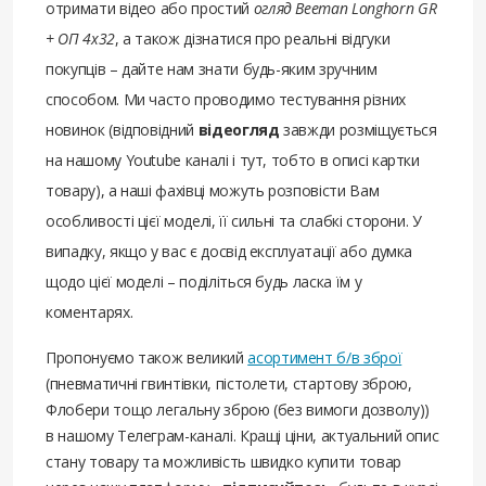
отримати відео або простий
огляд Beeman Longhorn GR
+ ОП 4x32
, а також дізнатися про реальні відгуки
покупців – дайте нам знати будь-яким зручним
способом. Ми часто проводимо тестування різних
новинок (відповідний
відеогляд
завжди розміщується
на нашому Youtube каналі і тут, тобто в описі картки
товару), а наші фахівці можуть розповісти Вам
особливості цієї моделі, її сильні та слабкі сторони. У
випадку, якщо у вас є досвід експлуатації або думка
щодо цієї моделі – поділіться будь ласка їм у
коментарях.
Пропонуємо також великий
асортимент б/в зброї
(пневматичні гвинтівки, пістолети, стартову зброю,
Флобери тощо легальну зброю (без вимоги дозволу))
в нашому Телеграм-каналі. Кращі ціни, актуальний опис
стану товару та можливість швидко купити товар