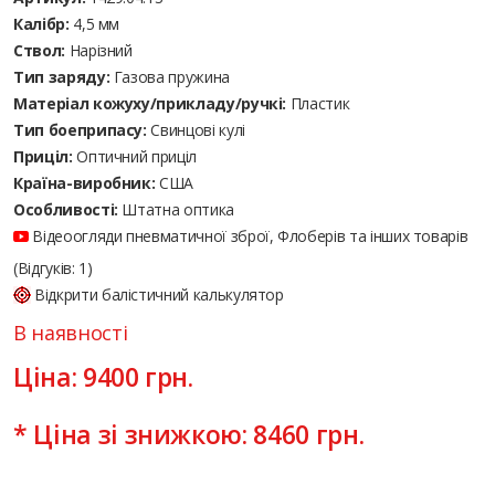
Калібр:
4,5 мм
Ствол:
Нарізний
Тип заряду:
Газова пружина
Матеріал кожуху/прикладу/ручкі:
Пластик
Тип боеприпасу:
Cвинцові кулі
Приціл:
Оптичний приціл
Країна-виробник:
США
Особливості:
Штатна оптика
Відеоогляди пневматичної зброї, Флоберів та інших товарів
(Відгуків: 1)
Відкрити балістичний калькулятор
В наявності
Ціна:
9400
грн.
* Ціна зі знижкою:
8460
грн.