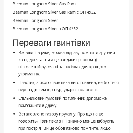
Beeman Longhorn Silver Gas Ram
Beeman Longhorn Silver Gas Ram с ОП 4x32
Beeman Longhorn Silver
Beeman Longhorn Silver з ОП 4*32
Переваги гвинтівки
Взявши її в руки, можна відразу помітити зручний
хват, досягається це завдяки ергономіці,
пістолетній рукоятці та насічках для кращого
утримання.
Пластик, з якого гвинтівка виготовлена, не боїться
перепадів температур, ударів і вологості.
Стільниковий гумовий потиличник допоможе
пом'якшити віддачу.
Встановлено газову пружину. Про що на це
говорить? Гвинтівки з ГП значно менше вібрують
при пострілі. Ви це обов'язково помітите, якщо