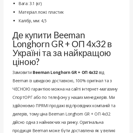
Вага: 3.1 (кг)
Матеріал ложі: пластик
Калібр, мм: 4,5
Де купити Beeman
Longhorn GR + ОП 4x32 в
Україні та за найкращою
ціною?
Замовити
Beeman Longhorn GR + ОП 4x32
від
Beeman із швидкою доставкою, 100% оригінал та з
ЧЕСНОЮ гарантією можна на сайті інтернет-магазину
СпортОРГ або по телефону у наших менеджерів. Ми
здійснюємо ПРЯМІ продажі від провідних компаній та
дилерів, тому ціна Beeman Longhorn GR + ОП 4x32
дійсно одна з найнижчих на ринку. Оригінальна
продукція Beeman може бути доставлена ​​як у великі