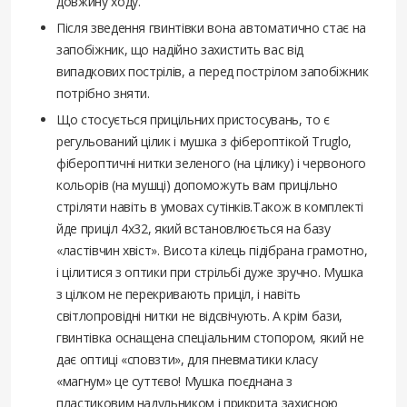
довжину ходу.
Після зведення гвинтівки вона автоматично стає на
запобіжник, що надійно захистить вас від
випадкових пострілів, а перед пострілом запобіжник
потрібно зняти.
Що стосується прицільних пристосувань, то є
регульований цілик і мушка з фібероптікой Truglo,
фібероптичні нитки зеленого (на цілику) і червоного
кольорів (на мушці) допоможуть вам прицільно
стріляти навіть в умовах сутінків.Також в комплекті
йде приціл 4x32, який встановлюється на базу
«ластівчин хвіст». Висота кілець підібрана грамотно,
і цілитися з оптики при стрільбі дуже зручно. Мушка
з цілком не перекривають приціл, і навіть
світлопровідні нитки не відсвічують. А крім бази,
гвинтівка оснащена спеціальним стопором, який не
дає оптиці «сповзти», для пневматики класу
«магнум» це суттєво! Мушка поєднана з
пластиковим надульником і прикрита захисною