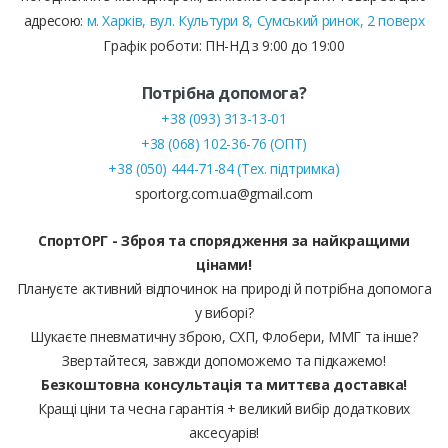
адресою:
м. Харків, вул. Культури 8, Сумський ринок, 2 поверх
Графік роботи: ПН-НД з 9:00 до 19:00
Потрібна допомога?
+38 (093) 313-13-01
+38 (068) 102-36-76 (ОПТ)
+38 (050) 444-71-84 (Тех. підтримка)
sportorg.com.ua@gmail.com
СпортОРГ - Зброя та спорядження за найкращими
цінами!
Плануєте активний відпочинок на природі й потрібна допомога
у виборі?
Шукаєте пневматичну зброю, СХП, Флобери, ММГ та інше?
Звертайтеся, завжди допоможемо та підкажемо!
Безкоштовна консультація та миттєва доставка!
Кращі ціни та чесна гарантія + великий вибір додаткових
аксесуарів!