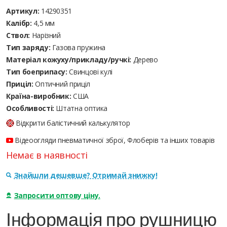
Артикул:
14290351
Калібр:
4,5 мм
Ствол:
Нарізний
Тип заряду:
Газова пружина
Матеріал кожуху/прикладу/ручкі:
Дерево
Тип боеприпасу:
Cвинцові кулі
Приціл:
Оптичний приціл
Країна-виробник:
США
Особливості:
Штатна оптика
Відкрити балістичний калькулятор
Відеоогляди пневматичної зброї, Флоберів та інших товарів
Немає в наявності
Знайшли дешевше? Отримай знижку!
Запросити оптову ціну.
Інформація про рушницю