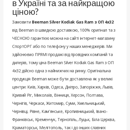
в Україні та за найкращою
ціною?
Замовити
Beeman Silver Kodiak Gas Ram з ОП 4х32
від Beeman із швидкою доставкою, 100% оригінал та з
ЧЕСНОЮ гарантією можна на сайті інтернет-магазину
СпортОРГ або по телефону у наших менеджерів. Ми
здійснюємо ПРЯМІ продажі від провідних компаній та
дилерів, тому ціна Beeman Silver Kodiak Gas Ram з ОП
4х32 дійсно одна з найнижчих на ринку. Оригінальна
продукція Beeman може бути доставлена ​​як у великі
центри: Київ, Харків, Одеса, Дніпро, Запоріжжя, Львів,
Кривий Ріг, Миколаїв, Вінниця, Херсон, Полтава,
Чернігів, Черкаси, Житомир, Суми, Хмельницький,
Чернівці, Рівне, Кам'янське, Кропивницький, Івано-
Франківськ, Кременчук, Тернопіль, Луцьк, Біла Церква,
Краматорськ, Мелітополь, так і до інших славних