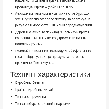
надовго, то це ваш варіант. Газова пружина
продовжує термін служби гвинтівки.
Аеродинамічний компенсатор на стовбурі, що
зменшує вплив газового потоку на політ кулі, в
результаті чого останній більш передбачуваний;
Дерев'яна ложа та приклад із насічками проти
ковзання, гвинтівку легко утримувати навіть
вологими руками
Гумовий потиличник прикладу, який ефективно
гасить віддачу, так що в результаті стрілок
практично її не відчуває.
Технічні характеристики
Виробник: Beeman
Країна-виробник: Китай
Тип: газо-пружинна
Тип стовбура: сталевий з нарізами