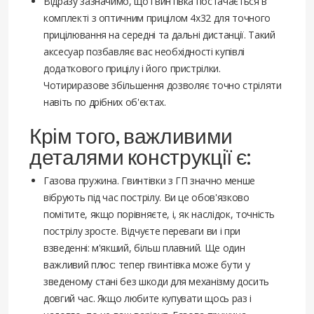
Відразу зазначимо, що гвинтівка постачається в
комплекті з оптичним прицілом 4х32 для точного
прицілювання на середні та дальні дистанції. Такий
аксесуар позбавляє вас необхідності купівлі
додаткового прицілу і його пристрілки.
Чотириразове збільшення дозволяє точно стріляти
навіть по дрібних об'єктах.
Крім того, важливими
деталями конструкції є:
Газова пружина. Гвинтівки з ГП значно менше
вібрують під час пострілу. Ви це обов'язково
помітите, якщо порівняєте, і, як наслідок, точність
пострілу зросте. Відчуєте переваги ви і при
взведенні: м'якший, більш плавний. Ще один
важливий плюс: тепер гвинтівка може бути у
зведеному стані без шкоди для механізму досить
довгий час. Якщо любите купувати щось раз і