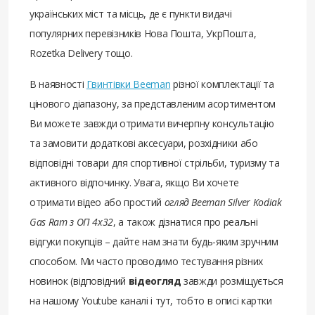
українських міст та місць, де є пункти видачі
популярних перевізників Нова Пошта, УкрПошта,
Rozetka Delivery тощо.
В наявності
Гвинтівки Beeman
різної комплектації та
цінового діапазону, за представленим асортиментом
Ви можете завжди отримати вичерпну консультацію
та замовити додаткові аксесуари, розхідники або
відповідні товари для спортивної стрільби, туризму та
активного відпочинку. Увага, якщо Ви хочете
отримати відео або простий
огляд Beeman Silver Kodiak
Gas Ram з ОП 4х32
, а також дізнатися про реальні
відгуки покупців – дайте нам знати будь-яким зручним
способом. Ми часто проводимо тестування різних
новинок (відповідний
відеогляд
завжди розміщується
на нашому Youtube каналі і тут, тобто в описі картки