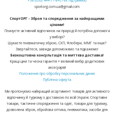
+38 (050) 444-71-84 (Тех. підтримка)
sportorg.com.ua@gmail.com
СпортОРГ - Зброя та спорядження за найкращими
цінами!
Плануєте активний відпочинок на природі й потрібна допомога
у виборі?
Шукаєте пневматичну зброю, СХП, Флобери, ММГ та інше?
Звертайтеся, завжди допоможемо та підкажемо!
Безкоштовна консультація та миттєва доставка!
Кращі ціни та чесна гарантія + великий вибір додаткових
аксесуарів!
Положення про обробку персональних даних
Публічна оферта
Ми пропонуємо найкращий асортимент товарів для активного
відпочинку й туризму з доставкою по всій Україні. Спортивні
товари, тактичне спорядження та одяг, товари для туризму,
дозволена зброя, збройова оптика, пневматика, засоби для