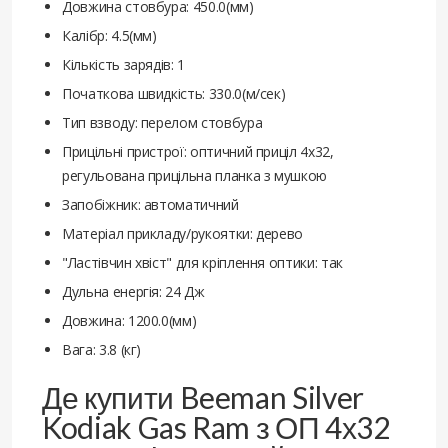
Довжина стовбура: 450.0(мм)
Калібр: 4.5(мм)
Кількість зарядів: 1
Початкова швидкість: 330.0(м/сек)
Тип взводу: перелом стовбура
Прицільні пристрої: оптичний приціл 4х32,
регульована прицільна планка з мушкою
Запобіжник: автоматичний
Матеріал прикладу/рукоятки: дерево
"Ластівчин хвіст" для кріплення оптики: так
Дульна енергія: 24 Дж
Довжина: 1200.0(мм)
Вага: 3.8 (кг)
Де купити Beeman Silver
Kodiak Gas Ram з ОП 4х32