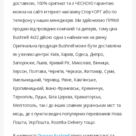
доставкою, 100% оригінал та з ЧЕСНОЮ гарантією
можна на сайті інтернет-магазину СпортОРГ або по
телефону у наших менеджерів. Ми здійснюємо ПРЯМІ
продажі від провідних компаній та дилерів, тому ціна
Bushnell 4x32 дійсно одна з найнижчих на ринку.
Оригінальна продукція Bushnell може бути доставлена ​​
як у великі центри: Київ, Харків, Одеса, Дніпро,
Запоріжжя, Львів, Кривий Ріг, Миколаїв, Вінниця,
Херсон, Полтава, Чернігів, Черкаси, Житомир, Суми,
Хмельницький, Чернівці, Рівне, Кам'янське,
Кропивницький, Івано-Франківськ, Кременчук,
Тернопіль, Луцьк, Біла Церква, Краматорськ,
Мелітополь, так і до інших славних українських міст та
місць, де є пункти видачі популярних перевізників Нова
Пошта, УкрПошта, Rozetka Delivery тощо.
В наявності
Приціли Bushnell
різної комплектації та