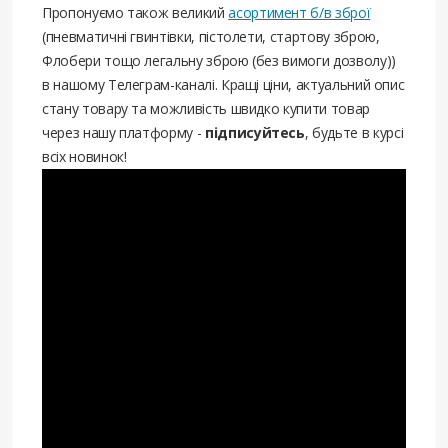
Пропонуємо також великий
асортимент б/в зброї
(пневматичні гвинтівки, пістолети, стартову зброю,
Флобери тощо легальну зброю (без вимоги дозволу))
в нашому Телеграм-каналі. Кращі ціни, актуальний опис
стану товару та можливість швидко купити товар
через нашу платформу -
підписуйтесь
, будьте в курсі
всіх новинок!