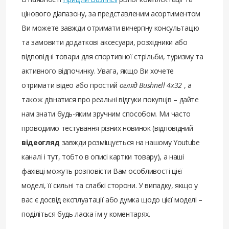
цінового діапазону, за представленим асортиментом
Ви можете завжди отримати вичерпну консультацію
та замовити додаткові аксесуари, розхідники або
відповідні товари для спортивної стрільби, туризму та
активного відпочинку. Увага, якщо Ви хочете
отримати відео або простий
огляд Bushnell 4x32
, а
також дізнатися про реальні відгуки покупців – дайте
нам знати будь-яким зручним способом. Ми часто
проводимо тестування різних новинок (відповідний
відеогляд
завжди розміщується на нашому Youtube
каналі і тут, тобто в описі картки товару), а наші
фахівці можуть розповісти Вам особливості цієї
моделі, її сильні та слабкі сторони. У випадку, якщо у
вас є досвід експлуатації або думка щодо цієї моделі –
поділіться будь ласка їм у коментарях.