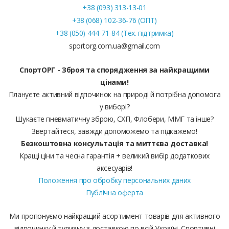
+38 (093) 313-13-01
+38 (068) 102-36-76 (ОПТ)
+38 (050) 444-71-84 (Тех. підтримка)
sportorg.com.ua@gmail.com
СпортОРГ - Зброя та спорядження за найкращими
цінами!
Плануєте активний відпочинок на природі й потрібна допомога
у виборі?
Шукаєте пневматичну зброю, СХП, Флобери, ММГ та інше?
Звертайтеся, завжди допоможемо та підкажемо!
Безкоштовна консультація та миттєва доставка!
Кращі ціни та чесна гарантія + великий вибір додаткових
аксесуарів!
Положення про обробку персональних даних
Публічна оферта
Ми пропонуємо найкращий асортимент товарів для активного
відпочинку й туризму з доставкою по всій Україні. Спортивні