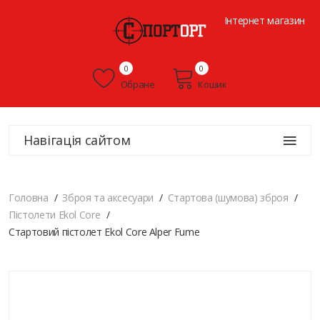
Інтернет магазин
0
0
Обране
Кошик
Навігація сайтом
Головна
Зброя та аксесуари
Стартова (шумова) зброя
Пістолети Ekol Core
Стартовий пістолет Ekol Core Alper Fume