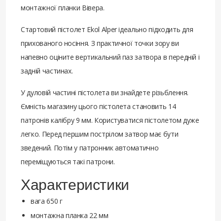
монтажної планки Вівера.
Стартовий пістолет Ekol Alper ідеально підходить для
прихованого носіння. З практичної точки зору ви
напевно оціните вертикальний паз затвора в передній і
задній частинах.
У дуловій частині пістолета ви знайдете різьблення.
Ємність магазину цього пістолета становить 14
патронів калібру 9 мм. Користуватися пістолетом дуже
легко. Перед першим пострілом затвор має бути
зведений. Потім у патронник автоматично
переміщуються такі патрони.
Характеристики
вага 650 г
монтажна планка 22 мм