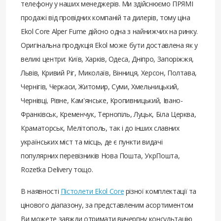
телефону у наших менеджерів. Ми здійснюємо ПРЯМІ
продажі від провідних компаній та дилерів, тому ціна
Ekol Core Alper Fume дійсно одна з найнижчих на ринку.
Оригінальна продукція Ekol може бути доставлена ​​як у
великі центри: Київ, Харків, Одеса, Дніпро, Запоріжжя,
Львів, Кривий Ріг, Миколаїв, Вінниця, Херсон, Полтава,
Чернігів, Черкаси, Житомир, Суми, Хмельницький,
Чернівці, Рівне, Кам'янське, Кропивницький, Івано-
Франківськ, Кременчук, Тернопіль, Луцьк, Біла Церква,
Краматорськ, Мелітополь, так і до інших славних
українських міст та місць, де є пункти видачі
популярних перевізників Нова Пошта, УкрПошта,
Rozetka Delivery тощо.
В наявності
Пістолети Ekol Core
різної комплектації та
цінового діапазону, за представленим асортиментом
Ви можете завжди отримати вичерпну консультацію