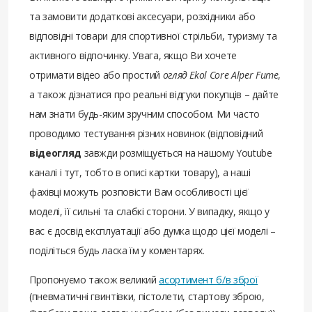
та замовити додаткові аксесуари, розхідники або
відповідні товари для спортивної стрільби, туризму та
активного відпочинку. Увага, якщо Ви хочете
отримати відео або простий
огляд Ekol Core Alper Fume
,
а також дізнатися про реальні відгуки покупців – дайте
нам знати будь-яким зручним способом. Ми часто
проводимо тестування різних новинок (відповідний
відеогляд
завжди розміщується на нашому Youtube
каналі і тут, тобто в описі картки товару), а наші
фахівці можуть розповісти Вам особливості цієї
моделі, її сильні та слабкі сторони. У випадку, якщо у
вас є досвід експлуатації або думка щодо цієї моделі –
поділіться будь ласка їм у коментарях.
Пропонуємо також великий
асортимент б/в зброї
(пневматичні гвинтівки, пістолети, стартову зброю,