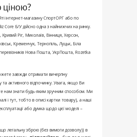
ю ціною?
йті інтернет-магазину СпортОРГ або по
z Core Б/У дійсно одна з найнижчих на ринку.
, Кривий Ріг, Миколаїв, Вінниця, Херсон,
івськ, Кременчук, Тернопіль, Луцьк, Біла
х перевізників Нова Пошта, УкрПошта, Rozetka
можете завжди отримати вичерпну
у та активного відпочинку. Увага, якщо Ви
айте нам знати будь-яким зручним способом. Ми
і і тут, тобто в описі картки товару), а наші
 експлуатації або думка щодо цієї моделі –
ощо легальну зброю (без вимоги дозволу)) в