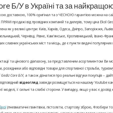
ore Б/У в Україні та за найкращо
идкою доставкою, 100% оригінал та з ЧЕСНОЮ гарантією можна на са
РЯМІ продажі від провідних компаній та дилерів, тому ціна Ekol Gedi
а ​​як у великі центри: Київ, Харків, Одеса, Дніпро, Запоріжжя, Львів
ельницький, Чернівці, Рівне, Кам'янське, Кропивницький, Івано-Франк
ших славних українських міст та місць, де є пункти видачі популярни
ктації та цінового діапазону, за представленим асортиментом Ви 
, розхідники або відповідні товари для спортивної стрільби, туризм
 Gediz Core Б/У
, а також дізнатися про реальні відгуки покупців – д
відповідний
відеогляд
завжди розміщується на нашому Youtube канал
 моделі, її сильні та слабкі сторони. У випадку, якщо у вас є досвід
брої
(пневматичні гвинтівки, пістолети, стартову зброю, Флобери т