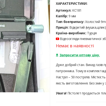
ХАРАКТЕРИСТИКИ:
Артикул:
КС181
Калібр:
9 мм
Тип боеприпасу:
Холостий 9
Приціл:
Відкритий (мушка,цілик)
Країна-виробник:
Турція
Відеоогляди пневматичної збр
Немає в наявності
Запросити оптову ціну.
Дуже добрий стан. Викид газів п
патронника. Тому в комплектацію
Настріл – 50 пострілів. Місткіс
якість виготовлення. Без змін у
Увага!
Пістолет продається тіль