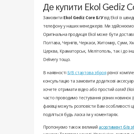
Де купити Ekol Gediz C
Замовити
Ekol Gediz Core Б/У
від Ekol із шв
телефону у наших менеджерів. Ми здійснюємо П
Оригінальна продукція Ekol може бути доставлен
Полтава, Чернігів, Черкаси, Житомир, Суми, Хм
Церква, Краматорськ, Мелітополь, так і до ін
Delivery тощо.
В наявності
Б/В стартова зброя
різної компле
консультацію та замовити додаткові аксесуари
хочете отримати відео або простий
огляд Ekol
часто проводимо тестування різних новинок (
фахівці можуть розповісти Вам особливості цієї
поділіться будь ласка їм у коментарях.
Пропонуємо також великий
асортимент б/в з