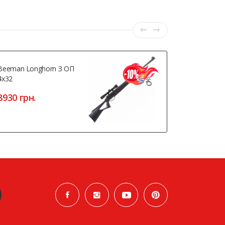
Beeman Longhorn З ОП
Retay AZM
4x32
4040 грн
8930 грн.