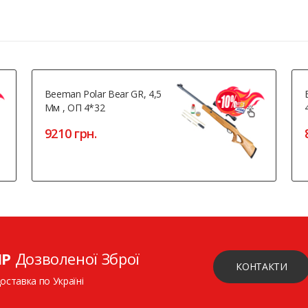
Beeman Polar Bear GR, 4,5
Мм , ОП 4*32
9210 грн.
ІР
Дозволеної Зброї
КОНТАКТИ
доставка по Україні