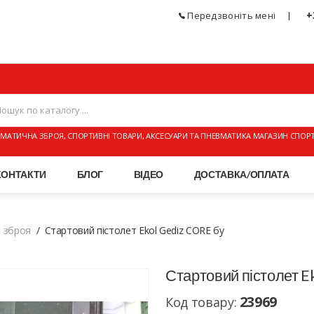
+
Передзвоніть мені
МАТИЧНА ЗБРОЯ, СПОРТИВНІ ТОВАРИ, АКСЕСУАРИ ТА ПНЕВМАТИКА МАГАЗИН СПОР
КОНТАКТИ
БЛОГ
ВІДЕО
ДОСТАВКА/ОПЛАТА
а зброя
Стартовий пістолет Ekol Gediz CORE бу
Стартовий пістолет E
23969
Код товару: