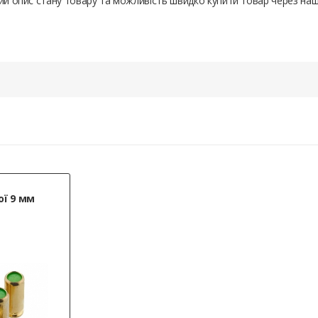
ний опис стану товару та можливість швидко купити товар через на
ої 9 мм