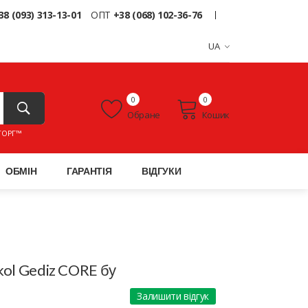
38 (093) 313-13-01
ОПТ
+38 (068) 102-36-76
UA
0
0
Обране
Кошик
ТОРГ™
ОБМІН
ГАРАНТІЯ
ВІДГУКИ
kol Gediz CORE бу
Залишити відгук