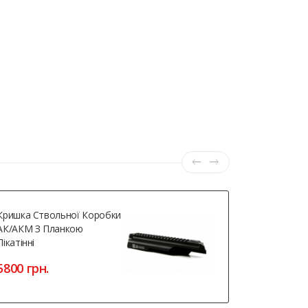
Кришка Ствольної Коробки
WinGun 301
АК/АКМ З Планкою
2805 грн
Пікатінні
5800 грн.