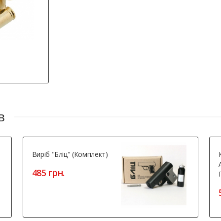
в
Виріб "Бліц" (комплект)
485 грн.