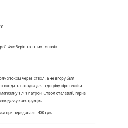
mm
ої, Флоберів та інших товарів
рямотоком через ствол, а не вгору біля
 входить насадка для відстрілу піротехніки.
ть магазину 17+1 патрон. Ствол сталевий, гарна
 заводську конструкцію.
ки при передоплаті 400 грн.