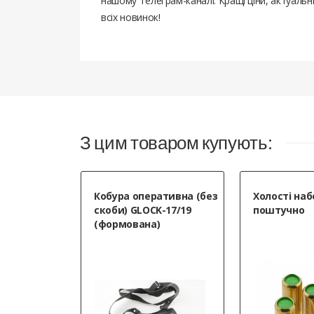
нашому Телеграм-каналі. Кращі ціни, актуаль
всіх новинок!
З цим товаром купують:
Кобура оперативна (без
Холості наб
скоби) GLOCK-17/19
поштучно
(формована)